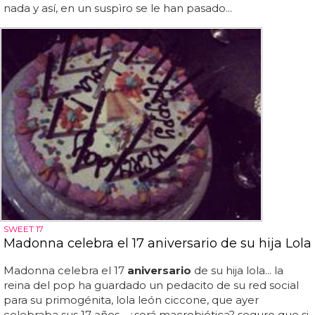
nada y así, en un suspìro se le han pasado...
SWEET 17
Madonna celebra el 17 aniversario de su hija Lola
Madonna celebra el 17
aniversario
de su hija lola... la
reina del pop ha guardado un pedacito de su red social
para su primogénita, lola león ciccone, que ayer
celebraba sus 17 años... ¿será macrobiótica? seguro que si