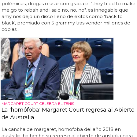
polémicas, drogas o usar con gracia el "they tried to make
me go to rebah and i said no, no, no", es innegable que
amy nos dejó un disco lleno de éxitos como 'back to
black', premiado con 5 grammy tras vender millones de
copias...
MARGARET COURT CELEBRA EL TENIS
La 'homófoba' Margaret Court regresa al Abierto
de Australia
La cancha de margaret, homófoba del año 2018 en
australia, ha hecho su regreso al abierto de australia para