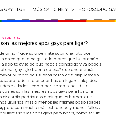
AS GAY
LGBT
MÚSICA
CINE Y TV
HOROSCOPO GA
ES APPS GAYS
 son las mejores apps gays para ligar?
de grindr? que solo permite subir una foto por
 si un chico que te ha gustado marca que tú también
, la app te avisa de que habéis coincidido y ya podéis
l chat gay... ¿lo bueno de eso? que encontrarás
ayor número de usuarios cerca de ti dispuestos a
, sobre todo si te encuentras en lugares alejados
andes ciudades... como por ejemplo jack'd... te
cuáles son las mejores apps gays para ligar... la
n discordia podríamos decir que es hornet, que
os usuarios, más o menos las mismas posibilidades
o
, pero con mucha más estabilidad y menos fallos...
opulares son las apps gays para bears, como scruff