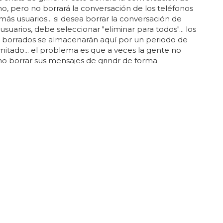
no, pero no borrará la conversación de los teléfonos
más usuarios... si desea borrar la conversación de
usuarios, debe seleccionar "eliminar para todos"... los
 borrados se almacenarán aquí por un periodo de
mitado... el problema es que a veces la gente no
o borrar sus mensajes de grindr de forma
e... si desea recuperar los mensajes borrados,
 la carpeta "chat" de la aplicación... una vez que los
 hayan sido borrados permanentemente, ya no
uperarlos... estas medidas ayudan a mantener...
LLITO
tivar Facebook Timeline
 podemos perder aún más tiempo!... cuando hayas
o y guardado vuelve a tu muro personal de
 tendrás una ventanita nueva que te invitará a
facebook timeline... en cromosomax ya hemos
 facebook timeline y queremos compartir con todos
lectores marijose el truquito para tener este nuevo
es que el resto de los mortales... rellena todos los
e te pida, la aplicación puede ser la más absurda