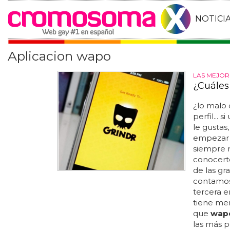
NOTICI
Aplicacion wapo
LAS MEJOR
¿Cuáles
¿lo malo 
perfil...
le gustas
empezar e
siempre m
conocerte
de las gr
contamos 
tercera e
tiene men
que
wap
las más p