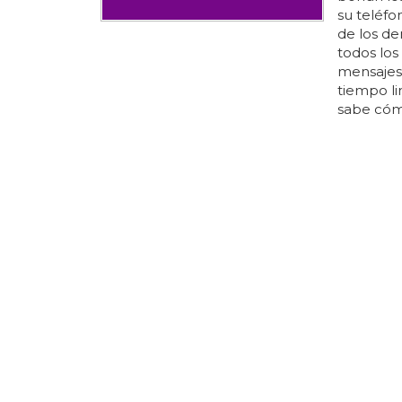
su teléfo
de los de
todos los 
mensajes
tiempo li
sabe cóm
permanent
busque en
mensajes
podrá rec
MUY SENCI
Cómo ac
Hala, ¡ya
finalizad
facebook,
activar 
activado
nuestros 
layout ant
campos qu