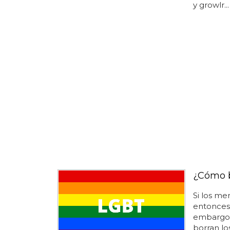
y growlr...
¿Cómo b
Si los me
entonces
embargo,
borran lo