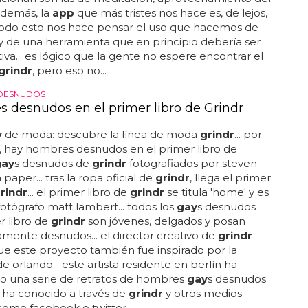
 demás, la
app
que más tristes nos hace es, de lejos,
. todo esto nos hace pensar el uso que hacemos de
y de una herramienta que en principio debería ser
iva... es lógico que la gente no espere encontrar el
grindr
, pero eso no...
DESNUDOS
 desnudos en el primer libro de Grindr
y
de moda: descubre la línea de moda
grindr
... por
, hay hombres desnudos en el primer libro de
gay
s desnudos de
grindr
fotografiados por steven
 paper... tras la ropa oficial de
grindr
, llega el primer
rindr
... el primer libro de
grindr
se titula 'home' y es
fotógrafo matt lambert... todos los
gay
s desnudos
r libro de
grindr
son jóvenes, delgados y posan
ente desnudos... el director creativo de
grindr
ue este proyecto también fue inspirado por la
e orlando... este artista residente en berlín ha
o una serie de retratos de hombres
gay
s desnudos
 ha conocido a través de
grindr
y otros medios
 como facebook o twitter...