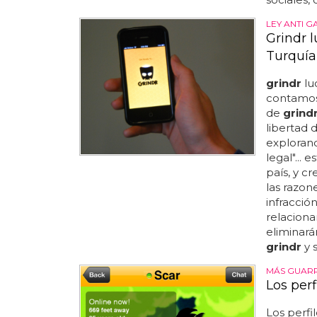
LEY ANTI G
Grindr 
Turquía
grindr
lu
contamos 
de
grind
libertad
explorand
legal"...
país, y c
las razone
infracció
relaciona
eliminar
grindr
y 
MÁS GUARR
Los perf
Los perfi