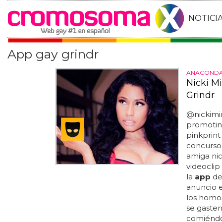
NOTICI
App gay grindr
ANACONDA
Nicki M
Grindr
@nickimi
promoting
pinkprint
concurso
amiga nic
videoclip
la
app
de
anuncio 
los homos
se gasten
comiéndos