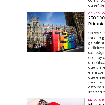
como loco
quién' de
GRINDR LO
250.000
Británic
Visitas a
mucho
g
grindr
ar
definitiv
son págin
eso hoy 
simpática
que un r
en la zon
que en e
muchas v
esto ha s
libertad d
PROMOCIÓN
Madonna