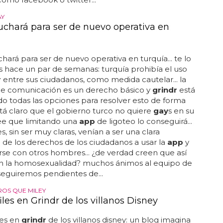
AY
luchará para ser de nuevo operativa en
chará para ser de nuevo operativa en turquía... te lo
hace un par de semanas: turquía prohibía el uso
r
entre sus ciudadanos, como medida cautelar... la
 de comunicación es un derecho básico y
grindr
está
o todas las opciones para resolver esto de forma
 está claro que el gobierno turco no quiere
gay
s en su
ree que limitando una
app
de ligoteo lo conseguirá...
s, sin ser muy claras, venían a ser una clara
n de los derechos de los ciudadanos a usar la
app
y
rse con otros hombres... ¿de verdad creen que así
án la homosexualidad? muchos ánimos al equipo de
seguiremos pendientes de...
OS QUE MILEY
iles en Grindr de los villanos Disney
les en
grindr
de los villanos disney: un blog imagina