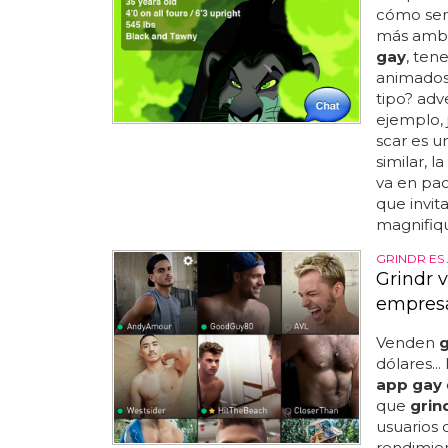
cómo serí
más ambi
gay
, te
animados 
tipo? adv
ejemplo, 
scar es u
similar, 
va en pac
que invit
magnifique
GRINDR ES 
Grindr 
empres
Venden
g
dólares...
app gay
que
grin
usuarios 
rendimien