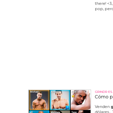
there! <3,
pop, per
GRINDR ES 
Cómo pu
Venden
g
dólares..