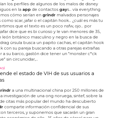
an los perfiles de algunos de los malos de disney
guos en la
app
de contactos
gay
s... vía everything
nemos cómo serían en
grindr
malvados personajes
como scar, jafar o el capitán hook... ¿cuál es más tu
ertimos que el texto es un poco nsfw, ojo... por
jafar dice que es bi curioso y le van menores de 35,
n león británico masculino y negro en la busca de
la drag úrsula busca un papito cachas, el capitán hook
k con su pareja buscando a otras parejas extrañas
ar a su barco, gastón dice tener un "monster c*ck
" sin circuncidar,...
ASÍ
vende el estado de VIH de sus usuarios a
as
rindr
a una multinacional china por 250 millones de
 la investigación de una ong noruega, sintef, sobre la
de citas más popular del mundo ha descubierto
dr
comparte información confidencial de sus
con terceros, y suponemos que sacarán un gran
to económico de ello... 15 años de cárcel para un