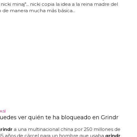
 nicki minaj"... nicki copia la idea a la reina madre del
o de manera mucha más básica...
ASÍ
edes ver quién te ha bloqueado en Grindr
rindr
a una multinacional china por 250 millones de
. 15 años de cárcel para un hombre que usaba
grindr