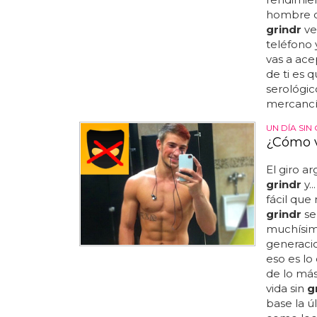
hombre 
grindr
ve
teléfono y
vas a ace
de ti es 
serológic
mercancí.
UN DÍA SIN
¿Cómo vi
El giro a
grindr
y.
fácil qu
grindr
se
muchísim
generacio
eso es lo
de lo más
vida sin
g
base la ú