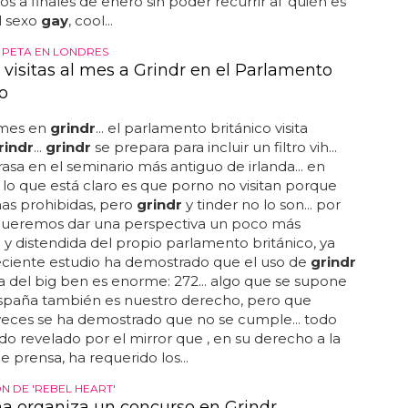
s a finales de enero sin poder recurrir al 'quién es
l sexo
gay
, cool...
 PETA EN LONDRES
 visitas al mes a Grindr en el Parlamento
o
l mes en
grindr
... el parlamento británico visita
rindr
...
grindr
se prepara para incluir un filtro vih...
rasa en el seminario más antiguo de irlanda... en
a, lo que está claro es que porno no visitan porque
as prohibidas, pero
grindr
y tinder no lo son... por
queremos dar una perspectiva un poco más
 y distendida del propio parlamento británico, ya
eciente estudio ha demostrado que el uso de
grindr
a del big ben es enorme: 272... algo que se supone
spaña también es nuestro derecho, pero que
eces se ha demostrado que no se cumple... todo
ido revelado por el mirror que , en su derecho a la
e prensa, ha requerido los...
 DE 'REBEL HEART'
 organiza un concurso en Grindr