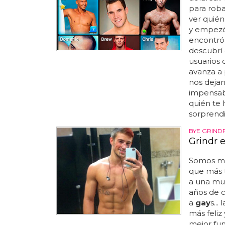
para rob
ver quié
y empezó
encontró
descubrí
usuarios
avanza a 
nos deja
impensabl
quién te
sorprendi
BYE GRIND
Grindr e
Somos má
que más t
a una mul
años de 
a
gay
s..
más feliz
mejor fu