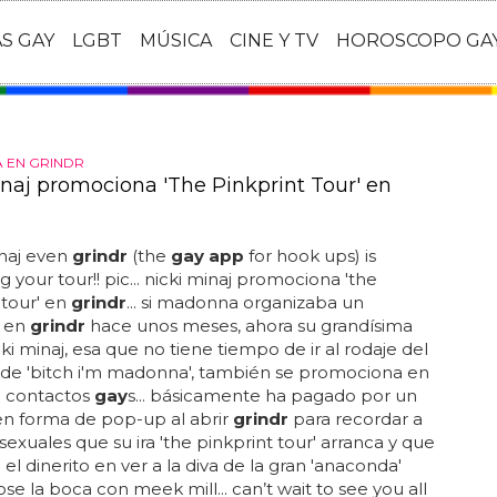
AS GAY
LGBT
MÚSICA
CINE Y TV
HOROSCOPO GA
 EN GRINDR
inaj promociona 'The Pinkprint Tour' en
naj even
grindr
(the
gay app
for hook ups) is
 your tour!! pic... nicki minaj promociona 'the
 tour' en
grindr
... si madonna organizaba un
 en
grindr
hace unos meses, ahora su grandísima
ki minaj, esa que no tiene tiempo de ir al rodaje del
 de 'bitch i'm madonna', también se promociona en
 contactos
gay
s... básicamente ha pagado por un
en forma de pop-up al abrir
grindr
para recordar a
exuales que su ira 'the pinkprint tour' arranca y que
 el dinerito en ver a la diva de la gran 'anaconda'
e la boca con meek mill... can’t wait to see you all