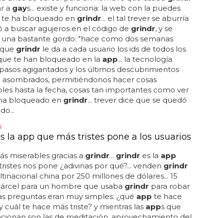
ar a
gay
s... existe y funciona: la web con la puedes
n te ha bloqueado en
grindr
... el tal trever se aburría
 a buscar agujeros en el código de
grindr
, y se
 una bastante gordo: "hace como dos semanas
 que
grindr
le da a cada usuario los ids de todos los
 que te han bloqueado en la
app
... la tecnología
pasos agigantados y los últimos descubrimientos
n asombrados, permitiéndonos hacer cosas
es hasta la fecha, cosas tan importantes como ver
 ha bloqueado en
grindr
... trever dice que se quedó
do...
R
s la app que más tristes pone a los usuarios
s miserables gracias a
grindr
...
grindr
es la
app
ristes nos pone ¿adivinas por qué?... venden
grindr
tinacional china por 250 millones de dólares... 15
cárcel para un hombre que usaba
grindr
para robar
. las preguntas eran muy simples: ¿qué
app
te hace
 y cuál te hace más triste? y mientras las
app
s que
ncionan son las de meditación, aprovechamiento del