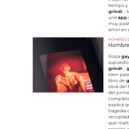
tiempo y
grindr
..
una
app
muy posit
amor en
HOMBRES 
Hombres
Ropa
ga
supuesto
grindr
...
klein para
libro de
g
obra del 
del prime
completam
explica q
tragedia d
recopilad
que matt
sociales,