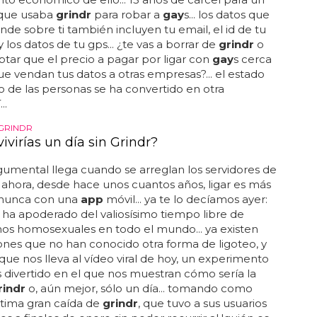
que usaba
grindr
para robar a
gay
s... los datos que
nde sobre ti también incluyen tu email, el id de tu
 los datos de tu gps... ¿te vas a borrar de
grindr
o
ptar que el precio a pagar por ligar con
gay
s cerca
que vendan tus datos a otras empresas?... el estado
o de las personas se ha convertido en otra
..
 GRINDR
virías un día sin Grindr?
rgumental llega cuando se arreglan los servidores de
.. ahora, desde hace unos cuantos años, ligar es más
e nunca con una
app
móvil... ya te lo decíamos ayer:
 ha apoderado del valiosísimo tiempo libre de
os homosexuales en todo el mundo... ya existen
nes que no han conocido otra forma de ligoteo, y
 que nos lleva al vídeo viral de hoy, un experimento
 divertido en el que nos muestran cómo sería la
rindr
o, aún mejor, sólo un día... tomando como
ltima gran caída de
grindr
, que tuvo a sus usuarios