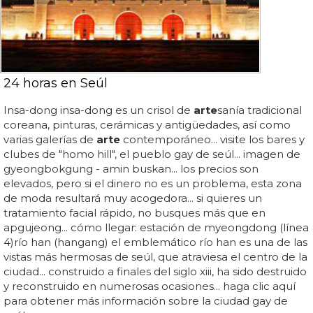
24 horas en Seúl
Insa-dong insa-dong es un crisol de
arte
sanía tradicional
coreana, pinturas, cerámicas y antigüedades, así como
varias galerías de
arte
contemporáneo... visite los bares y
clubes de "homo hill", el pueblo gay de seúl... imagen de
gyeongbokgung - amin buskan... los precios son
elevados, pero si el dinero no es un problema, esta zona
de moda resultará muy acogedora... si quieres un
tratamiento facial rápido, no busques más que en
apgujeong... cómo llegar: estación de myeongdong (línea
4)río han (hangang) el emblemático río han es una de las
vistas más hermosas de seúl, que atraviesa el centro de la
ciudad... construido a finales del siglo xiii, ha sido destruido
y reconstruido en numerosas ocasiones... haga clic aquí
para obtener más información sobre la ciudad gay de