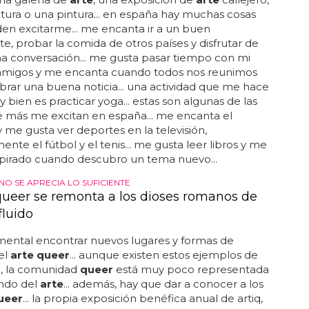
tura o una pintura... en españa hay muchas cosas
en excitarme... me encanta ir a un buen
te, probar la comida de otros países y disfrutar de
a conversación... me gusta pasar tiempo con mi
y amigos y me encanta cuando todos nos reunimos
brar una buena noticia... una actividad que me hace
y bien es practicar yoga... estas son algunas de las
e más me excitan en españa... me encanta el
 me gusta ver deportes en la televisión,
ente el fútbol y el tenis... me gusta leer libros y me
spirado cuando descubro un tema nuevo...
NO SE APRECIA LO SUFICIENTE
 queer se remonta a los dioses romanos de
fluido
mental encontrar nuevos lugares y formas de
el
arte queer
... aunque existen estos ejemplos de
il, la comunidad
queer
está muy poco representada
ndo del
arte
... además, hay que dar a conocer a los
ueer
... la propia exposición benéfica anual de artiq,