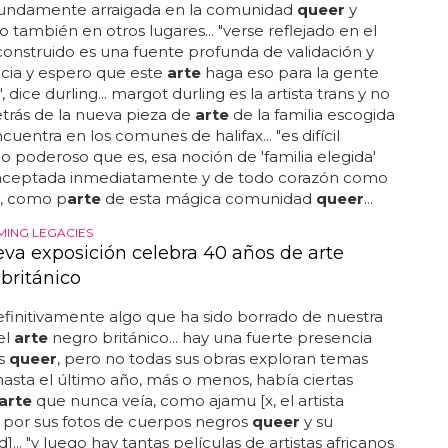
fundamente arraigada en la comunidad
queer
y
ro también en otros lugares... "verse reflejado en el
onstruido es una fuente profunda de validación y
cia y espero que este
arte
haga eso para la gente
 dice durling... margot durling es la artista trans y no
etrás de la nueva pieza de
arte
de la familia escogida
cuentra en los comunes de halifax... "es difícil
 lo poderoso que es, esa noción de 'familia elegida'
 aceptada inmediatamente y de todo corazón como
s, como p
arte
de esta mágica comunidad
queer
...
ING LEGACIES
va exposición celebra 40 años de arte
británico
efinitivamente algo que ha sido borrado de nuestra
el
arte
negro británico... hay una fuerte presencia
as
queer
, pero no todas sus obras exploran temas
 "hasta el último año, más o menos, había ciertas
arte
que nunca veía, como ajamu [x, el artista
 por sus fotos de cuerpos negros
queer
y su
]... "y luego hay tantas películas de artistas africanos