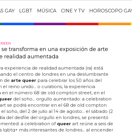
AS GAY
LGBT
MÚSICA
CINE Y TV
HOROSCOPO GA
CREER
 se transforma en una exposición de arte
e realidad aumentada
 experiencia de realidad aumentada (ra) está
mando el centro de londres en una deslumbrante
ón de
arte queer
para celebrar los 50 años del
 el reino unido... o curations, la experiencia
 en el número 68 de old compton street, en el
queer
del soho... orgullo aumentado: a celebration
art se podrá encontrar en el 68 de old compton
 el soho, del 2 de julio al 14 de agosto... el sábado (2
 día del desfile del orgullo en londres, se presentó
gmented: a celebration of
queer
art reúne a seis de
tas lgbtq+ más interesantes de londres... al encender