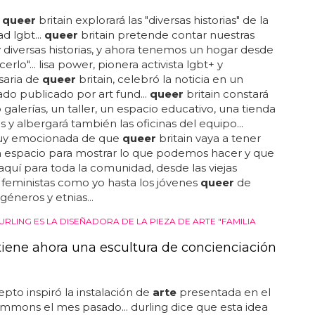
o
queer
britain explorará las "diversas historias" de la
 lgbt...
queer
britain pretende contar nuestras
diversas historias, y ahora tenemos un hogar desde
erlo"... lisa power, pionera activista lgbt+ y
saria de
queer
britain, celebró la noticia en un
o publicado por art fund...
queer
britain constará
 galerías, un taller, un espacio educativo, una tienda
s y albergará también las oficinas del equipo...
uy emocionada de que
queer
britain vaya a tener
n espacio para mostrar lo que podemos hacer y que
quí para toda la comunidad, desde las viejas
 feministas como yo hasta los jóvenes
queer
de
géneros y etnias...
RLING ES LA DISEÑADORA DE LA PIEZA DE ARTE "FAMILIA
 tiene ahora una escultura de concienciación
pto inspiró la instalación de
arte
presentada en el
ommons el mes pasado... durling dice que esta idea