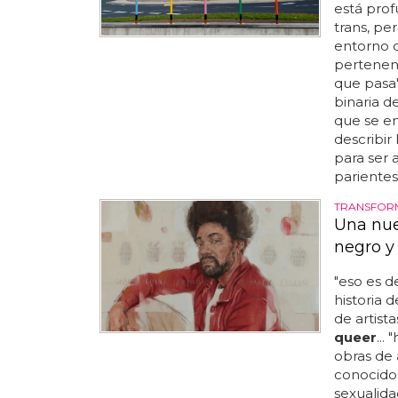
está pro
trans, pe
entorno c
pertenen
que pasa",
binaria d
que se en
describir
para ser
pariente
TRANSFORM
Una nue
negro y 
"eso es d
historia d
de artist
queer
...
obras de
conocido
sexualidad