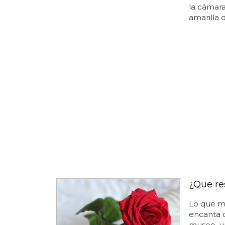
la cámara
amarilla de
¿Que re
Lo que m
encanta d
museo, u