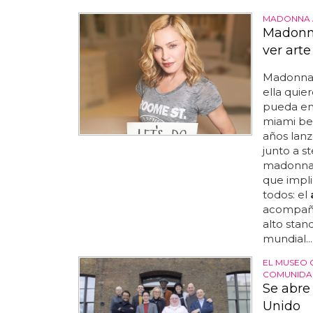
MADONNA 
Madonna
ver arte
Madonna q
ella qui
pueda ense
miami be
años lanz
junto a s
madonna 
que impli
todos: el
acompañan
alto stan
mundial...
EL MUSEO Q
COMUNIDA
Se abre
Unido