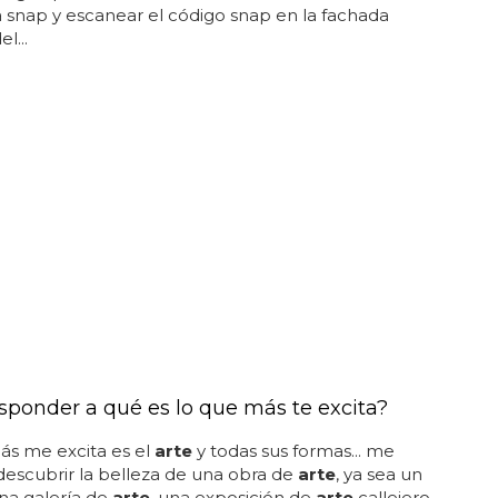
 snap y escanear el código snap en la fachada
l...
sponder a qué es lo que más te excita?
ás me excita es el
arte
y todas sus formas... me
escubrir la belleza de una obra de
arte
, ya sea un
na galería de
arte
, una exposición de
arte
callejero,