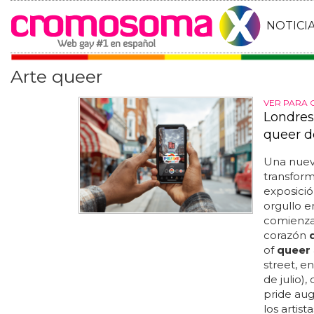
NOTICI
Arte queer
VER PARA 
Londres
queer d
Una nueva
transfor
exposici
orgullo en
comienza
corazón
of
queer
street, en
de julio),
pride au
los artis