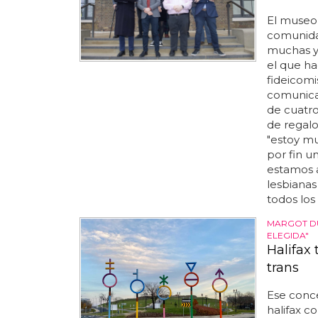
El muse
comunidad
muchas y 
el que hac
fideicomi
comunicad
de cuatro
de regalo
"estoy m
por fin u
estamos a
lesbianas
todos los 
MARGOT DU
ELEGIDA"
Halifax
trans
Ese conce
halifax c