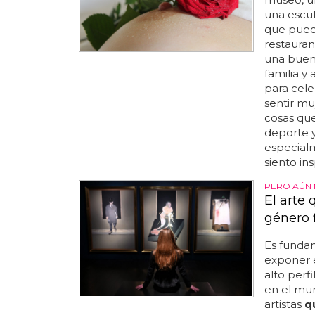
una escul
que pued
restauran
una buen
familia 
para cele
sentir mu
cosas qu
deporte y
especialm
siento in
PERO AÚN 
El arte
género 
Es funda
exponer 
alto perf
en el mu
artistas
q