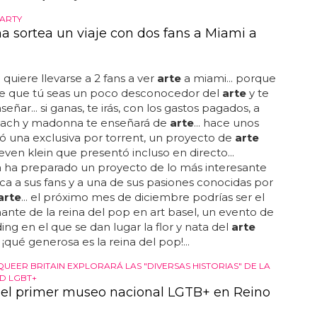
ARTY
 sortea un viaje con dos fans a Miami a
uiere llevarse a 2 fans a ver
arte
a miami... porque
ere que tú seas un poco desconocedor del
arte
y te
ñar... si ganas, te irás, con los gastos pagados, a
ach y madonna te enseñará de
arte
... hace unos
ó una exclusiva por torrent, un proyecto de
arte
teven klein que presentó incluso en directo...
ha preparado un proyecto de lo más interesante
ca a sus fans y a una de sus pasiones conocidas por
arte
... el próximo mes de diciembre podrías ser el
te de la reina del pop en art basel, un evento de
ding en el que se dan lugar la flor y nata del
arte
 ¡qué generosa es la reina del pop!...
UEER BRITAIN EXPLORARÁ LAS "DIVERSAS HISTORIAS" DE LA
D LGBT+
 el primer museo nacional LGTB+ en Reino