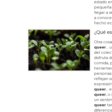
estado en
pequeña c
llegar a 
a conoce
hecho eco 
¿Qué es
Otra cosa
queer
...
del colec
disfruta 
comida, p
herramien
persona
reflejan s
expresión
queer
...
queer
, 
un senti
queer
tam
diferenci