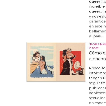
queer
fro
increíble
queer
...
y nos esf
garantice
en este m
bellament
el país...
"POR FIN 
OJOS"
Cómo el
a encon
Prince se
intoleran
tengan un
seguir tr
publicar 
adolescen
sexualida
en espec