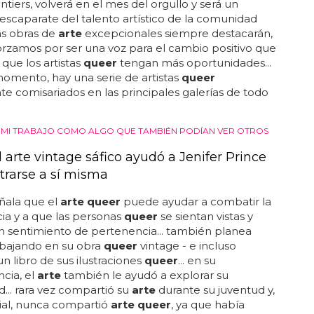
ntiers, volverá en el mes del orgullo y será un
 escaparate del talento artístico de la comunidad
 las obras de
arte
excepcionales siempre destacarán,
orzamos por ser una voz para el cambio positivo que
 que los artistas
queer
tengan más oportunidades...
omento, hay una serie de artistas
queer
e comisariados en las principales galerías de todo
VI MI TRABAJO COMO ALGO QUE TAMBIÉN PODÍAN VER OTROS
 arte vintage sáfico ayudó a Jenifer Prince
trarse a sí misma
ñala que el
arte queer
puede ayudar a combatir la
cia y a que las personas
queer
se sientan vistas y
 sentimiento de pertenencia... también planea
abajando en su obra
queer
vintage - e incluso
un libro de sus ilustraciones
queer
... en su
cia, el
arte
también le ayudó a explorar su
d... rara vez compartió su
arte
durante su juventud y,
ial, nunca compartió
arte queer
, ya que había