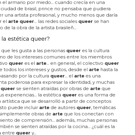
 el armario por miedo... cuando crecía en una
iudad de brasil, prince no pensaba que pudiera
ser una artista profesional, y mucho menos que daría
r el
arte queer
... las redes sociales
queer
se han
de la obra de la artista brasileñ...
 la estética queer?
 que les gusta a las personas
queer
es la cultura
 uno de los intereses comunes entre los miembros
tivo
queer
es el
arte
... en general, el colectivo
queer
de todos los intereses y gustos, desde el
arte
hasta la
asando por la cultura
queer
... el
arte
es una
ta poderosa para expresar la identidad, y muchas
s
queer
se sienten atraídas por obras de
arte
que
us experiencias... la estética
queer
es una forma de
 artística que se desarrolló a partir de conceptos
 esto puede incluir
arte
de autores
queer
, temáticas
o simplemente obras de
arte
que los conectan con
miento de comprensión... además, muchas personas
bién se sienten atraídas por la cocina... ¿cuál es la
a entre
queer
y...