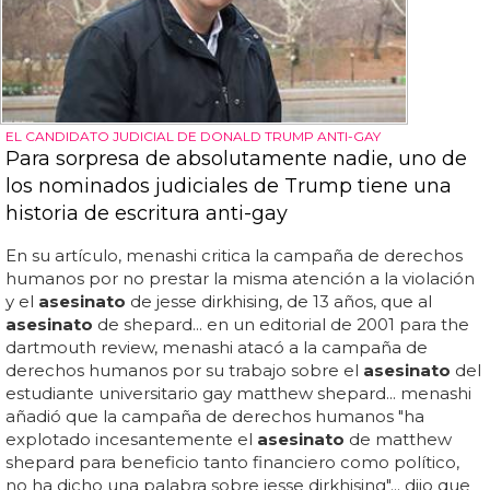
EL CANDIDATO JUDICIAL DE DONALD TRUMP ANTI-GAY
Para sorpresa de absolutamente nadie, uno de
los nominados judiciales de Trump tiene una
historia de escritura anti-gay
En su artículo, menashi critica la campaña de derechos
humanos por no prestar la misma atención a la violación
y el
asesinato
de jesse dirkhising, de 13 años, que al
asesinato
de shepard... en un editorial de 2001 para the
dartmouth review, menashi atacó a la campaña de
derechos humanos por su trabajo sobre el
asesinato
del
estudiante universitario gay matthew shepard... menashi
añadió que la campaña de derechos humanos "ha
explotado incesantemente el
asesinato
de matthew
shepard para beneficio tanto financiero como político,
no ha dicho una palabra sobre jesse dirkhising"... dijo que