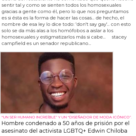
sentir tal y como se sienten todos los homosexuales
gracias a gente como él, pero lo que nos preguntamos
es si ésta es la forma de hacer las cosas... de hecho, el
nombre de esa ley lo dice todo: 'don't say gay'... con esto
solo se da más alas a los homófobos a aislar a los
homosexuales y estigmatizarlos más si cabe... stacey
campfield es un senador republicano...
“UN SER HUMANO INCREÍBLE” Y UN “DISEÑADOR DE MODA ICÓNICO”.
Hombre condenado a 50 años de prisión por el
asesinato del activista LGBTQ+ Edwin Chiloba