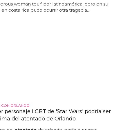
gerous woman tour' por latinoamérica, pero en su
en costa rica pudo ocurrir otra tragedia...
S CON ORLANDO
er personaje LGBT de 'Star Wars' podría ser
tima del atentado de Orlando
ima del
atentado
de orlando, posible primer