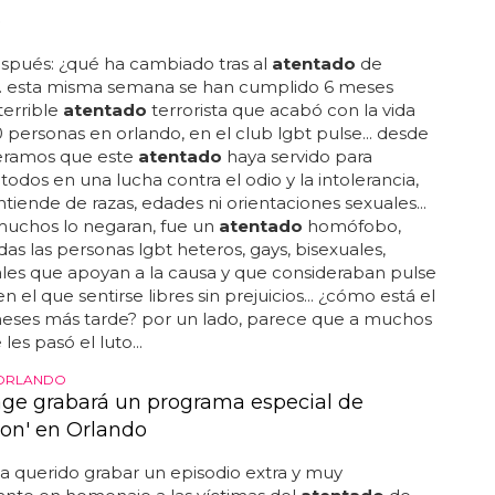
o
spués: ¿qué ha cambiado tras al
atentado
de
... esta misma semana se han cumplido 6 meses
terrible
atentado
terrorista que acabó con la vida
0 personas en orlando, en el club lgbt pulse... desde
eramos que este
atentado
haya servido para
 todos en una lucha contra el odio y la intolerancia,
tiende de razas, edades ni orientaciones sexuales...
uchos lo negaran, fue un
atentado
homófobo,
das las personas lgbt heteros, gays, bisexuales,
les que apoyan a la causa y que consideraban pulse
n el que sentirse libres sin prejuicios... ¿cómo está el
eses más tarde? por un lado, parece que a muchos
les pasó el luto...
 ORLANDO
age grabará un programa especial de
ion' en Orlando
ha querido grabar un episodio extra y muy