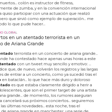
uertos... colón es instructor de fitness,
mente de zumba, y en la convención internacional
quiso participar con una actuación que realizó
ero que sirvió como ejemplo de superación... me
todo lo que pude hacer...
MO GLOBAL
tos en un atentado terrorista en un
to de Ariana Grande
entado
terrorista en un concierto de ariana grande...
ande ha contestado hace apenas unas horas a este
tentado
con un tweet muy sencillo y emotivo: ...
dice que, de nuevo, volverán los registros y las largas
es de entrar a un concierto, como ya sucedió tras el
o
en bataclán... lo que hace más duro y doloroso
ntado
es que estaba claramente dirigido a herir a
dolescentes, que son el primer target de una artista
ana grande... de momento, los rumores aseguran
a cancelará sus próximos conciertos... seguiremos
 las últimas novedades... esta noche, tras el
 de ariana grande en manchester, una serie de