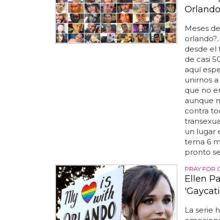
Orland
Meses de
orlando?
desde el 
de casi 5
aquí esp
unirnos a
que no en
aunque m
contra to
transexua
un lugar e
tema 6 m
pronto se 
PRAY FOR
Ellen P
'Gaycat
La serie 