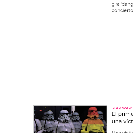
gira 'dan
concierto 
STAR WAR
El prim
una víc
Una víct