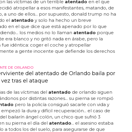
ron las víctimas de un terrible
atentado
en el que
ecidió atropellar a esos manifestantes, matando, de
a uno de ellos... por supuesto, donald trump no ha
do el
atentado
y solo ha hecho un breve
do en el que dice que está apenado por lo que
diendo... los medios no lo llaman
atentado
porque
te era blanco y no gritó nada en árabe, pero la
 fue idéntica: coger el coche y atropellar
amente a gente inocente que defiende los derechos
ENTE DE ORLANDO
rviviente del atentado de Orlando baila por
 vez tras el ataque
ias de las víctimas del
atentado
de orlando siguen
donos por distintas razones... su pierna se rompió
ntado
pero la policía consiguió sacarle con vida y
empezó la dura y difícil recuperación... el caso de
 del bailarín ángel colón, un chico que sufrió 3
en su pierna el día del
atentado
... el asesino estaba
o a todos los del suelo, para asegurarse de que