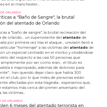
es en el manchester...
 DE ORLANDO
íticas a "Baño de Sangre", la brutal
ión del atentado de Orlando
ticas a "baño de sangre", la brutal recreación del
o
de orlando... un superviviente del
atentado
de
ila por primera vez tras el ataque... univisión llevó a
articular "homenaje" a las víctimas del
atentado
de
on un especial centrado en el morbo y olvidándose
eto del respecto a las casi 50 personas que
simplemente por ser como eran... el título es
alista e inapropiado, además de doloroso para
te"... han querido dejar claro que había 300
en el club, por lo que miles de personas están
nte afectadas por esta tragedia... esperamos que,
 estamos más cerca del primer aniversario del
o
, las víctimas...
E DE ORLANDO
len 6 meses del atentado terrorista en