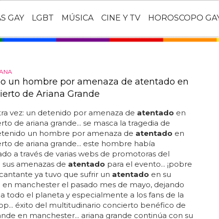
AS GAY
LGBT
MÚSICA
CINE Y TV
HOROSCOPO GA
IANA
o un hombre por amenaza de atentado en
ierto de Ariana Grande
tra vez: un detenido por amenaza de
atentado
en
rto de ariana grande... se masca la tragedia de
etenido un hombre por amenaza de
atentado
en
rto de ariana grande... este hombre había
do a través de varias webs de promotoras del
o sus amenazas de
atentado
para el evento... ¡pobre
a cantante ya tuvo que sufrir un
atentado
en su
o en manchester el pasado mes de mayo, dejando
a todo el planeta y especialmente a los fans de la
p... éxito del multitudinario concierto benéfico de
ande en manchester... ariana grande continúa con su