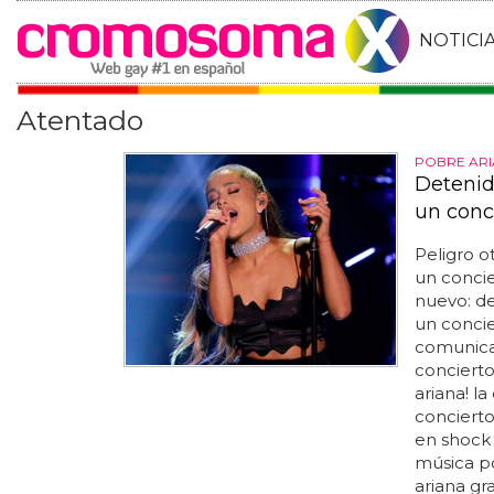
NOTICI
Atentado
POBRE AR
Detenid
un conc
Peligro o
un concie
nuevo: d
un concie
comunica
conciert
ariana! l
conciert
en shock 
música po
ariana gr