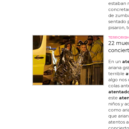
estaban m
concreta
de zumba 
sentado p
pisaron, 
TERRORIS
22 muer
concier
En un
at
ariana gr
terrible
a
algo nos 
colas ant
atentad
este
ate
niños y a
como ari
que arian
atentos a
concierto