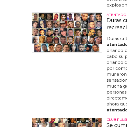
explosion
ATENTADO
Duras cr
recreac
Duras crí
atentad
orlando ba
cabo su p
orlando c
por compl
murieron 
sensacion
mucha gen
personas 
directame
ahora que
atentad
CLUB PULS
Se cump