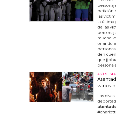
personaje
petición 
las vícti
la última
de las ví
personaje 
mucho ve
orlando es
personas,
den cuen
que jj ab
personaje
ASÍ ES EST
Atentad
varios 
Las divas
deportad
atentad
#charlotte