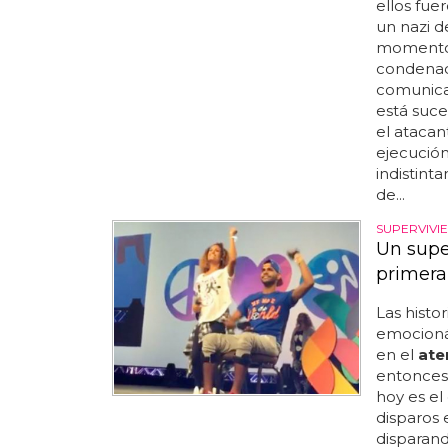
ellos fue
un nazi d
momento, 
condena
comunica
está suce
el atacan
ejecución
indistint
de...
SUPERVIVI
Un supe
primera
Las histor
emocionán
en el
ate
entonces 
hoy es el
disparos 
disparand