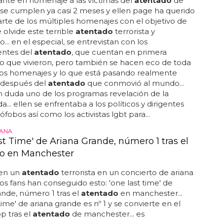
nte en homenaje a las víctimas del
atentado
de
. se cumplen ya casi 2 meses y ellen page ha querido
rte de los múltiples homenajes con el objetivo de
 olvide este terrible
atentado
terrorista y
.. en el especial, se entrevistan con los
entes del
atentado
, que cuentan en primera
o que vivieron, pero también se hacen eco de toda
 los homenajes y lo que está pasando realmente
después del
atentado
que conmovió al mundo...
in duda uno de los programas revelación de la
... ellen se enfrentaba a los políticos y dirigentes
obos así como los activistas lgbt para...
IANA
st Time' de Ariana Grande, número 1 tras el
o en Manchester
en un
atentado
terrorista en un concierto de ariana
 los fans han conseguido esto: 'one last time' de
ande, número 1 tras el
atentado
en manchester...
time' de ariana grande es nº 1 y se convierte en el
p tras el
atentado
de manchester... es