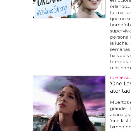
emociona
orlando..
formar pa
que no se
homófobo.
supervivi
persona l
la lucha,
semanas 
ha sido s
temporada
más homóf
POBRE AR
'One La
atentad
Muertos 
grande...
ariana gr
'one last 
himno po