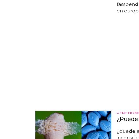
fassben
d
en europ
PENE BOM
¿Puede 
¿pue
de
e
inconscie