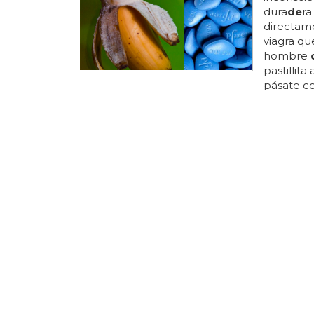
dura
de
r
directam
viagra que
hombre
pastillita
pásate co
miembro 
cuando 
pasó con 
empecé a 
¡DRAMA GE
Un homb
pene
Un hombr
vaya corte
un hospi
argentin
pene
... 
corte, ¿n