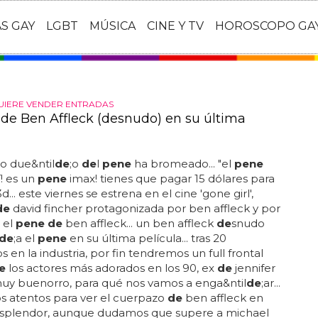
AS GAY
LGBT
MÚSICA
CINE Y TV
HOROSCOPO GA
UIERE VENDER ENTRADAS
 de Ben Affleck (desnudo) en su última
io due&ntil
de
;o
de
l
pene
ha bromeado... "el
pene
í! es un
pene
imax! tienes que pagar 15 dólares para
d... este viernes se estrena en el cine 'gone girl',
de
david fincher protagonizada por ben affleck y por
 el
pene de
ben affleck... un ben affleck
de
snudo
de
;a el
pene
en su última película... tras 20
os en la industria, por fin tendremos un full frontal
e
los actores más adorados en los 90, ex
de
jennifer
muy buenorro, para qué nos vamos a enga&ntil
de
;ar...
s atentos para ver el cuerpazo
de
ben affleck en
esplendor, aunque dudamos que supere a michael