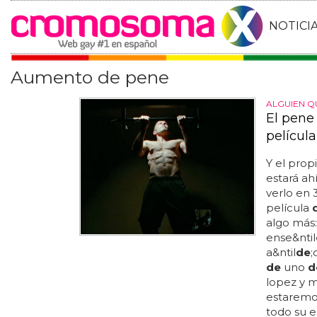
NOTICI
Aumento de pene
ALGUIEN Q
El pene
película
Y el prop
estará ah
verlo en 3
película
algo más:
ense&ntil
a&ntil
de
;
de
uno
d
lopez y 
estaremo
todo su 