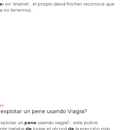
e
r en 'shame'... el propio david fincher reconoce que
a no tenemos...
BA
explotar un pene usando Viagra?
xplotar un
pene
usando viagra?... este pobre
nte trataba
de
lograr el récord
de
la erección más