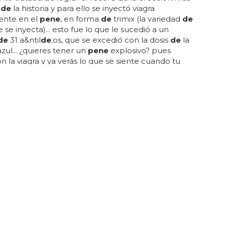
a
de
la historia y para ello se inyectó viagra
ente en el
pene
, en forma
de
trimix (la variedad
de
 se inyecta)... esto fue lo que le sucedió a un
de
31 a&ntil
de
;os, que se excedió con la dosis
de
la
 azul... ¿quieres tener un
pene
explosivo? pues
n la viagra y ya verás lo que se siente cuando tu
está a punto
de
explotar... alucina: ¿qué se siente
tu
pene
explota? esto le pasó a un hombre que se
la viagra... "probé a poner hielo encima
de
l
pene
,
hacer ejercicio físico para...
NITAL!
re pide una circuncisión y se despierta sin
e pi
de
una circuncisión y se
de
spierta sin
pene
...
: pi
de
una circuncisión y le amputan el
pene
... en
tal que
de
be tener menos fiabilidad que el doctor
o
de
'los simpson': fue a circuncidarse y salió sin
vamos, una ligera
de
sviación a la hora
de
hacer el
o?... no sabemos qué cantidad pi
de
en su