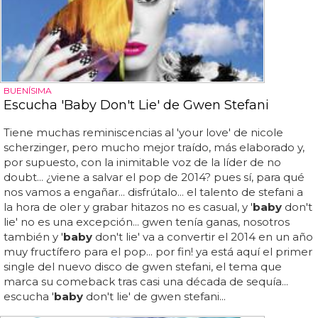
BUENÍSIMA
Escucha 'Baby Don't Lie' de Gwen Stefani
Tiene muchas reminiscencias al 'your love' de nicole
scherzinger, pero mucho mejor traído, más elaborado y,
por supuesto, con la inimitable voz de la líder de no
doubt... ¿viene a salvar el pop de 2014? pues sí, para qué
nos vamos a engañar... disfrútalo... el talento de stefani a
la hora de oler y grabar hitazos no es casual, y '
baby
don't
lie' no es una excepción... gwen tenía ganas, nosotros
también y '
baby
don't lie' va a convertir el 2014 en un año
muy fructífero para el pop... por fin! ya está aquí el primer
single del nuevo disco de gwen stefani, el tema que
marca su comeback tras casi una década de sequía...
escucha '
baby
don't lie' de gwen stefani...