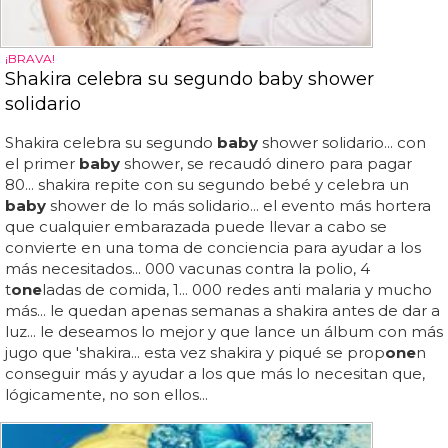
¡BRAVA!
Shakira celebra su segundo baby shower
solidario
Shakira celebra su segundo
baby
shower solidario... con
el primer
baby
shower, se recaudó dinero para pagar
80... shakira repite con su segundo bebé y celebra un
baby
shower de lo más solidario... el evento más hortera
que cualquier embarazada puede llevar a cabo se
convierte en una toma de conciencia para ayudar a los
más necesitados... 000 vacunas contra la polio, 4
t
one
ladas de comida, 1... 000 redes anti malaria y mucho
más... le quedan apenas semanas a shakira antes de dar a
luz... le deseamos lo mejor y que lance un álbum con más
jugo que 'shakira... esta vez shakira y piqué se prop
one
n
conseguir más y ayudar a los que más lo necesitan que,
lógicamente, no son ellos...