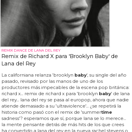
REMIX DANCE DE LANA DEL REY
Remix de Richard X para 'Brooklyn Baby' de
Lana del Rey
La californiana relanza 'brooklyn
baby
', su single del año
pasado, revisado por las manos de uno de los
productores más impecables de la escena pop británica:
richard x... remix de richard x para 'brooklyn
baby
' de lana
del rey... lana del rey se pasa al europop, ahora que nadie
atiende demasiado a su 'ultraviolence'... ¿se repetirá la
historia como pasó con el remix de 'summer
time
sadness'? esperamos que sí, porque lana se lo merece...
la mente pensante detrás de más hits de los que crees
ha convertido a lana del rey en la nueva rachel stevens o