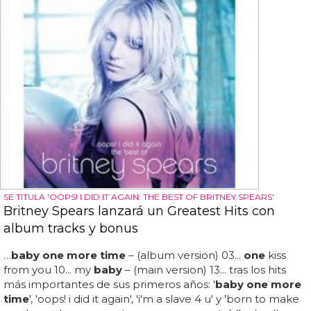
SE TITULA 'OOPS! I DID IT AGAIN: THE BEST OF BRITNEY SPEARS'
Britney Spears lanzará un Greatest Hits con
album tracks y bonus
…
baby one more time
– (album version) 03...
one
kiss
from you 10... my
baby
– (main version) 13... tras los hits
más importantes de sus primeros años: '
baby one more
time
', 'oops! i did it again', 'i'm a slave 4 u' y 'born to make