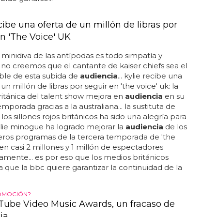
cibe una oferta de un millón de libras por
en 'The Voice' UK
a minidiva de las antípodas es todo simpatía y
! no creemos que el cantante de kaiser chiefs sea el
ble de esta subida de
audiencia
... kylie recibe una
un millón de libras por seguir en 'the voice' uk: la
ritánica del talent show mejora en
audiencia
en su
mporada gracias a la australiana... la sustituta de
n los sillones rojos británicos ha sido una alegría para
ylie minogue ha logrado mejorar la
audiencia
de los
eros programas de la tercera temporada de 'the
 en casi 2 millones y 1 millón de espectadores
amente... es por eso que los medios británicos
 que la bbc quiere garantizar la continuidad de la
OMOCIÓN?
Tube Video Music Awards, un fracaso de
ia