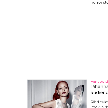
horror sto
MENUDO L
Rihanna
audienci
Rihdicula
'rock in r