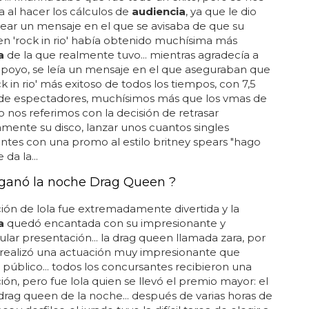
ba al hacer los cálculos de
audiencia
, ya que le dio
tear un mensaje en el que se avisaba de que su
en 'rock in rio' había obtenido muchísima más
a
de la que realmente tuvo... mientras agradecía a
 apoyo, se leía un mensaje en el que aseguraban que
ck in rio' más exitoso de todos los tiempos, con 7,5
 de espectadores, muchísimos más que los vmas de
no nos referimos con la decisión de retrasar
amente su disco, lanzar unos cuantos singles
cantes con una promo al estilo britney spears "hago
da la...
ganó la noche Drag Queen ?
ión de lola fue extremadamente divertida y la
a
quedó encantada con su impresionante y
lar presentación... la drag queen llamada zara, por
 realizó una actuación muy impresionante que
l público... todos los concursantes recibieron una
ión, pero fue lola quien se llevó el premio mayor: el
 drag queen de la noche... después de varias horas de