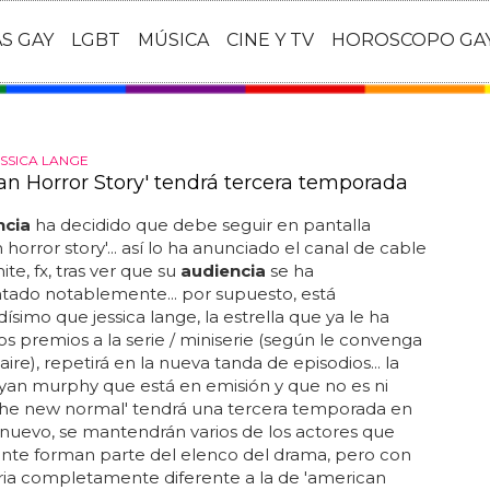
AS GAY
LGBT
MÚSICA
CINE Y TV
HOROSCOPO GA
ESSICA LANGE
an Horror Story' tendrá tercera temporada
ncia
ha decidido que debe seguir en pantalla
 horror story'... así lo ha anunciado el canal de cable
te, fx, tras ver que su
audiencia
se ha
tado notablemente... por supuesto, está
ísimo que jessica lange, la estrella que ya le ha
os premios a la serie / miniserie (según le convenga
 aire), repetirá en la nueva tanda de episodios... la
ryan murphy que está en emisión y que no es ni
 'the new normal' tendrá una tercera temporada en
e nuevo, se mantendrán varios de los actores que
nte forman parte del elenco del drama, pero con
ria completamente diferente a la de 'american