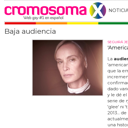
NOTICI
Baja audiencia
SEGUIRÁ J
'Americ
La
audie
'american
que la emi
incremen
confirmad
dado vari
y le dé el
serie de 
'glee' ni
2013... d
actualme
una histo