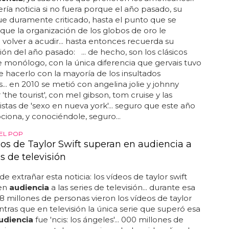
ería noticia si no fuera porque el año pasado, su
e duramente criticado, hasta el punto que se
ue la organización de los globos de oro le
a volver a acudir... hasta entonces recuerda su
ión del año pasado: ... de hecho, son los clásicos
e monólogo, con la única diferencia que gervais tuvo
de hacerlo con la mayoría de los insultados
... en 2010 se metió con angelina jolie y johnny
'the tourist', con mel gibson, tom cruise y las
stas de 'sexo en nueva york'... seguro que este año
iona, y conociéndole, seguro...
DEL POP
eos de Taylor Swift superan en audiencia a
es de televisión
de extrañar esta noticia: los vídeos de taylor swift
en
audiencia
a las series de televisión... durante esa
 millones de personas vieron los vídeos de taylor
entras que en televisión la única serie que superó esa
udiencia
fue 'ncis: los ángeles'... 000 millones de