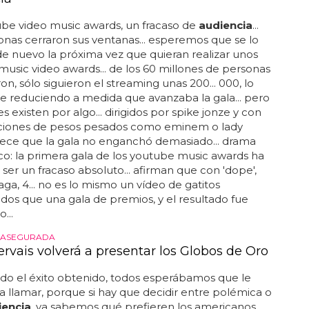
be video music awards, un fracaso de
audiencia
...
nas cerraron sus ventanas... esperemos que se lo
e nuevo la próxima vez que quieran realizar unos
usic video awards... de los 60 millones de personas
on, sólo siguieron el streaming unas 200... 000, lo
ue reduciendo a medida que avanzaba la gala... pero
s existen por algo... dirigidos por spike jonze y con
aciones de pesos pesados como eminem o lady
rece que la gala no enganchó demasiado... drama
co: la primera gala de los youtube music awards ha
 ser un fracaso absoluto... afirman que con 'dope',
aga, 4... no es lo mismo un vídeo de gatitos
dos que una gala de premios, y el resultado fue
...
 ASEGURADA
ervais volverá a presentar los Globos de Oro
do el éxito obtenido, todos esperábamos que le
 a llamar, porque si hay que decidir entre polémica o
iencia
, ya sabemos qué prefieren los americanos...