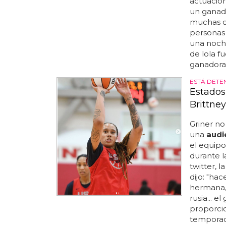
actuacione
un ganado
muchas o
personas 
una noche
de lola f
ganadora 
ESTÁ DETEN
Estados 
Brittney
Griner no
una
audi
el equip
durante 
twitter, 
dijo: "ha
hermana, 
rusia... 
proporcio
temporad