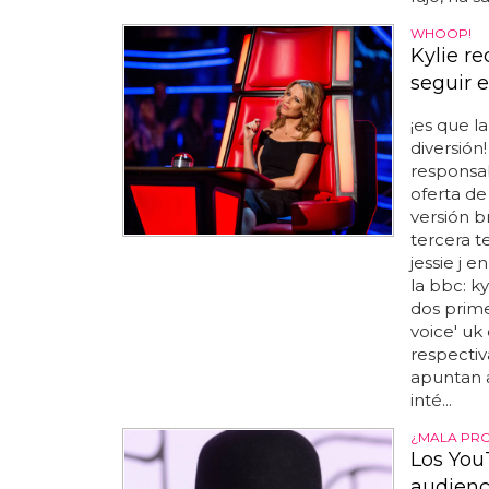
WHOOP!
Kylie re
seguir 
¡es que l
diversión
responsa
oferta de 
versión b
tercera te
jessie j e
la bbc: k
dos prim
voice' uk
respectiv
apuntan a
inté...
¿MALA PR
Los You
audienc