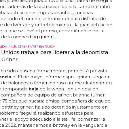
s y desfiles, el jurado tuvo la difícil tarea de elegir a
r... además de la actuación de lola, también hubo
tras actuaciones impresionantes... muchas
de todo el mundo se reunieron para disfrutar de
 de diversión y entretenimiento... la gran actuación
ue la que se llevó el premio, convirtiéndose en la
de la noche drag queen...
IDA "INJUSTAMENTE" EN RUSIA
Unidos trabaja para liberar a la deportista
 Griner
 ha sido acusada formalmente, pero está prevista
encia
el 19 de mayo, informa espn... griner juega en
o de baloncesto femenino ruso ummc ekaterinburg
la temporada
baja
de la wnba... en un post en
la compañera de equipo de griner, brianna turner,
ce 75 días que nuestra amiga, compañera de equipo,
brittney griner, ha sido detenida injustamente en
el gobierno "seguirá realizando esfuerzos para
nar el apoyo adecuado a la sra... "al comenzar la
a 2022, mantenemos a brittney en la vanguardia