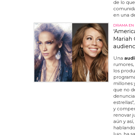
de lo que
comunidad
en una de
DRAMA EN 
'America
Mariah 
audienc
Una
audi
rumores, 
los produ
programa 
millones 
que no 
denunciar
estrella
y compensa
renovar j
aún y así
hablando 
lujo, ha s