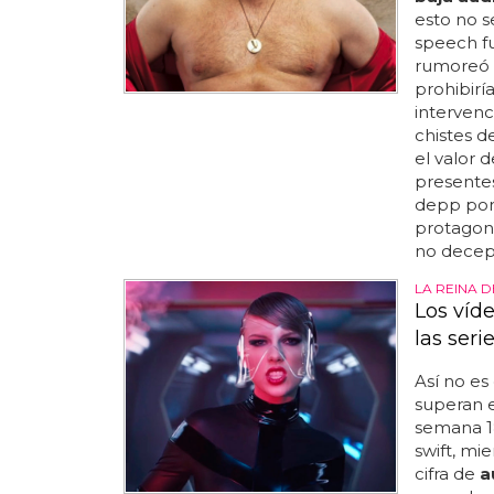
esto no s
speech fu
rumoreó q
prohibirí
intervenc
chistes d
el valor 
presentes
depp por 
protagoni
no decepc
LA REINA 
Los víd
las seri
Así no es 
superan 
semana 18
swift, mi
cifra de
a