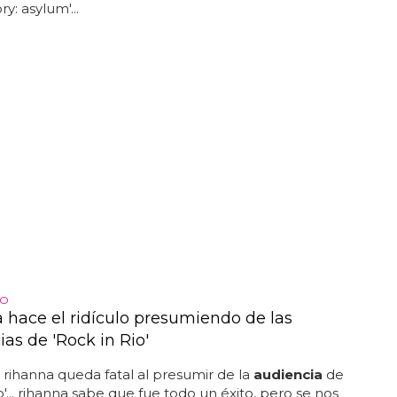
ry: asylum'...
ÍO
 hace el ridículo presumiendo de las
as de 'Rock in Rio'
: rihanna queda fatal al presumir de la
audiencia
de
io'... rihanna sabe que fue todo un éxito, pero se nos