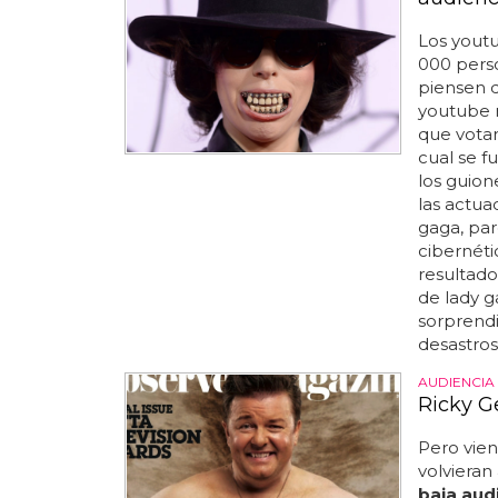
Los youtu
000 perso
piensen d
youtube m
que votar
cual se f
los guione
las actu
gaga, pa
cibernéti
resultado
de lady g
sorprendi
desastroso
AUDIENCIA
Ricky G
Pero vien
volvieran
baja aud