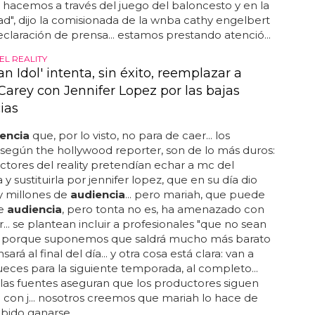
 hacemos a través del juego del baloncesto y en la
", dijo la comisionada de la wnba cathy engelbert
claración de prensa... estamos prestando atenció...
EL REALITY
n Idol' intenta, sin éxito, reemplazar a
Carey con Jennifer Lopez por las bajas
ias
encia
que, por lo visto, no para de caer... los
según the hollywood reporter, son de lo más duros:
ctores del reality pretendían echar a mc del
y sustituirla por jennifer lopez, que en su día dio
y millones de
audiencia
... pero mariah, que puede
de
audiencia
, pero tonta no es, ha amenazado con
... se plantean incluir a profesionales "que no sean
s", porque suponemos que saldrá mucho más barato
rá al final del día... y otra cosa está clara: van a
ueces para la siguiente temporada, al completo...
, las fuentes aseguran que los productores siguen
con j... nosotros creemos que mariah lo hace de
abido ganarse...