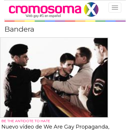
Toggle
navigat
Bandera
BE THE ANTIDOTE TO HATE
Nuevo vídeo de We Are Gay Propaganda,