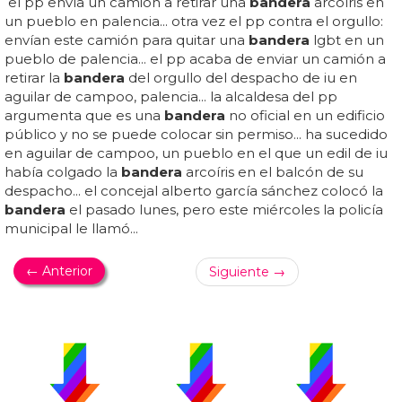
el pp envía un camión a retirar una
bandera
arcoíris en
un pueblo en palencia... otra vez el pp contra el orgullo:
envían este camión para quitar una
bandera
lgbt en un
pueblo de palencia... el pp acaba de enviar un camión a
retirar la
bandera
del orgullo del despacho de iu en
aguilar de campoo, palencia... la alcaldesa del pp
argumenta que es una
bandera
no oficial en un edificio
público y no se puede colocar sin permiso... ha sucedido
en aguilar de campoo, un pueblo en el que un edil de iu
había colgado la
bandera
arcoíris en el balcón de su
despacho... el concejal alberto garcía sánchez colocó la
bandera
el pasado lunes, pero este miércoles la policía
municipal le llamó...
← Anterior
Siguiente →