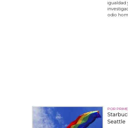
igualdad y
investiga
odio homó
POR PRIME
Starbuc
Seattle