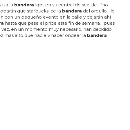
 iza la
bandera
lgbt en su central de seattle... "no
obarán que starbucks ice la
bandera
del orgullo... lo
n con un pequeño evento en la calle y dejarán ahí
ra
hasta que pase el pride este fin de semana... pues
ta vez, en un momento muy necesario, han decidido
voz más alto que nadie y hacer ondear la
bandera
n la central que starbucks tiene en seattle... la
e starbucks con el colectivo lgbt viene de largo... si
n un arcoiris, no domina ningún color... es la
ación de diversos colores, cada uno contribuyendo
.. el mensaje final es de aceptación a la diversidad...
 starbucks! ... no deseo ningún daño con su
..
UNCIADO A SU PUESTO DE TRABAJO
a un profesor a retirar su bandera del
del aula
ra
del orgullo no es política @wwmtnews
zoo... ) le dijera que retirara su
bandera
del
"la
bandera
del orgullo representa el amor, la