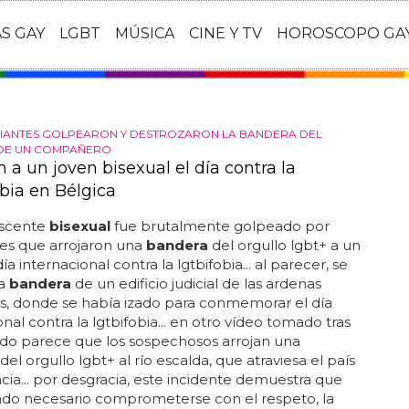
AS GAY
LGBT
MÚSICA
CINE Y TV
HOROSCOPO GA
IANTES GOLPEARON Y DESTROZARON LA BANDERA DEL
DE UN COMPAÑERO
 a un joven bisexual el día contra la
bia en Bélgica
scente
bisexual
fue brutalmente golpeado por
es que arrojaron una
bandera
del orgullo lgbt+ a un
día internacional contra la lgtbifobia... al parecer, se
la
bandera
de un edificio judicial de las ardenas
s, donde se había izado para conmemorar el día
onal contra la lgtbifobia... en otro vídeo tomado tras
ado parece que los sospechosos arrojan una
del orgullo lgbt+ al río escalda, que atraviesa el país
ncia... por desgracia, este incidente demuestra que
ndo necesario comprometerse con el respeto, la