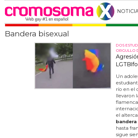
NOTICI
Bandera bisexual
DOS ESTUD
ORGULLO 
Agresión
LGTBIfo
Un adole
estudiant
río en el 
llevaron 
flamenca
internaci
el alterc
bandera
hasta fra
sigue sie