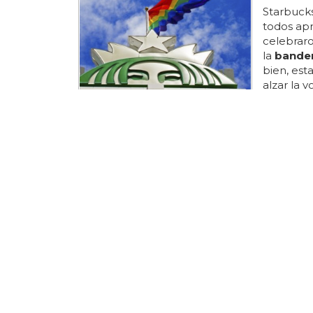
Starbucks
todos apr
celebraro
la
bande
bien, es
alzar la 
arcoiris e
historia d
piensas e
harmoniz
al total".
¡gracias,
existencia.
ÉL HA REN
Obligan 
Orgullo 
La
bande
@outfrontk
orgullo... 