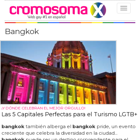
Toggle
navigat
Bangkok
¡Y DÓNDE CELEBRAN EL MEJOR ORGULLO!
Las 5 Capitales Perfectas para el Turismo LGTB+
bangkok
también alberga el
bangkok
pride, un evento
creciente que celebra la diversidad en la ciudad...
bangkok
puede ser un destino sorprendente para el