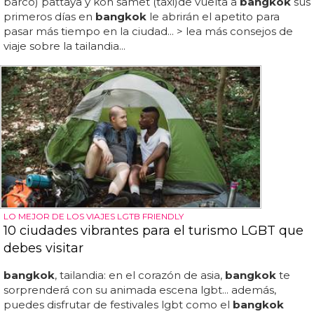
barco) pattaya y koh samet (taxi)de vuelta a
bangkok
sus
primeros días en
bangkok
le abrirán el apetito para
pasar más tiempo en la ciudad... > lea más consejos de
viaje sobre la tailandia...
LO MEJOR DE LOS VIAJES LGTB FRIENDLY
10 ciudades vibrantes para el turismo LGBT que
debes visitar
bangkok
, tailandia: en el corazón de asia,
bangkok
te
sorprenderá con su animada escena lgbt... además,
puedes disfrutar de festivales lgbt como el
bangkok