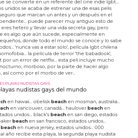
ide vip
beach
affair... el miami
beach
pride parade
isto para el 16 de abril de 2023... jonathan bennett y
aughan han sido nombrados grandes mariscales
del miami
beach
pride... visite su sitio web oficial
ener más información sobre el miami
beach
pride y
a programación... bruce horwich, presidente del
ach
pride, añadió: "en un momento en que las
lgbtqia+ sufren cada vez más ataques, el miami
ide es un faro de esperanza para tantas personas de
ermosa y acogedora ciudad... "la comunidad lgbtq+
 muy lejos en los ú...
y en la nueva película LGBT 'Beach Rats'
o que no será la nueva 'brokeback mountain', pero
e se convierte en un referente del cine indie lgbt...
s unidos se acaba de estrenar una de esas pelis
 seguro que marcan un antes y un después en el
pendiente... puede parecer muy antiguo esto de
e eres hetero y llevar una vida secreta gay, pero
e es algo que aún sucede, especialmente en