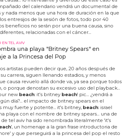
gle de lana del rey debutaba en el top 10 en la lista
a descubrimos que no, que era imposible que 'high
each
' entrara al 7 en su primera semana... de ser
 primeras cifras...
 the beach 2015', el calendario con
s por una buena causa
the
beach
2015', el calendario con desnudos por una
sa... y algo más, así que no te pierdas a los 'sons of
h
'... no son los 'dieux du stade', pero todos tienen lo
re las piernas... empiezan a prepararse los
os de 2015 y uno de los más calentitos promete ser
ns of the
beach
', modelos atléticos y desnudos por
 causa... lo interesante y divertido de este caso es
mpañado del calendario vendrá un documental de
 y nada menos que una hora de duración en la que
os entresijos de la sesión de fotos, todo por 40
 y los beneficios no serán por una buena causa, sino
 diferentes, relacionadas con el cáncer...