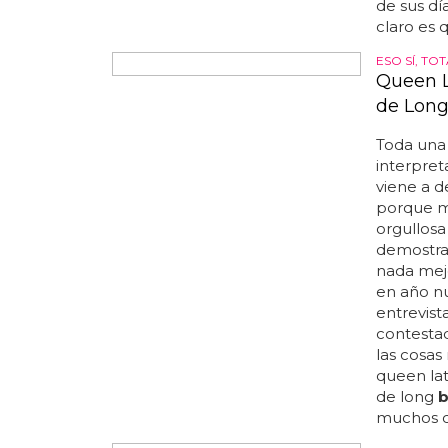
CONCIERTO
Israel 
homenaj
No mucho
empezar s
britney, 
la quiere
so meet 
europa al
mundo es 
pone a un
las playas
britney
b
'gimme mo
de sus dí
claro es 
ESO SÍ, TO
Queen L
de Long