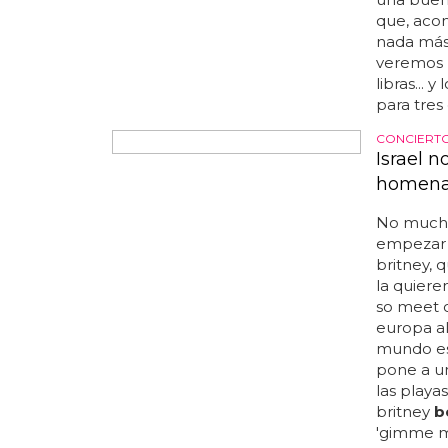
nuevo sin
american
by the
b
ciertas las
ÑAM
'Sons of
desnudo
'sons of 
buena cau
the
beac
mismo ent
calendari
el de 'so
una buena
que, aco
nada más
veremos l
libras...
para tres