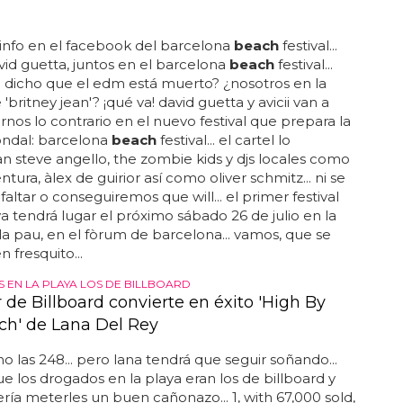
azotado y con nata untada en el culo... ¿y cómo lo
 con strippers y mucha nata... roga se queda a
as en ropa interior, se la arrancan, le azotan y le
culo de nata para disfrute de... rogan o'connor
 de 'ex on the
beach
' a estar en pelotas en el agua...
ebraba su cumpleaños por todo lo alto con sus
ara disfrutar de sus 28 años recién cumplidos... mira
'connor desnudo, azotado y con nata en el culo...
enemos claro si el último desnudo de rogan
sea como a él le hubiera gustado... las estrellas de
hows al estilo de 'jersey shore' tienen un cometido en
 convertirse en famosos...
E
y David Guetta, juntos en el Barcelona Beach
 info en el facebook del barcelona
beach
festival...
david guetta, juntos en el barcelona
beach
festival...
 dicho que el edm está muerto? ¿nosotros en la
'britney jean'? ¡qué va! david guetta y avicii van a