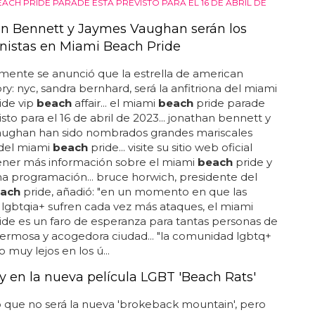
 declaración de intenciones, que todos podemos
tar como queramos, pero que a nuestro parecer
ecir "soy lesbiana, pero no te importa, actúo ahí
e da la gana y no esperes un speech sobre lo
 que estoy de ser como soy porque ya lo he
o"... cuando pasas por tanto odio y bullying, no hay
r que luchar contra eso con amor... 000 dólares fue
evo, en un club gay de san francisco... en una
a, le han preguntado directamente si esto es así y ha
o lo siguiente: "para mí, hacer un orgullo es una de
 más divertidas... te lo contamos hace semanas:
ifah participará, por primera vez, en el orgullo gay
each
, un tema que provocó reacciones al respecto:
een que será el...
EACH PRIDE PARADE ESTÁ PREVISTO PARA EL 16 DE ABRIL DE
n Bennett y Jaymes Vaughan serán los
nistas en Miami Beach Pride
mente se anunció que la estrella de american
ory: nyc, sandra bernhard, será la anfitriona del miami