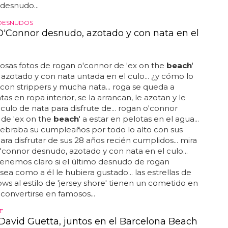
z clic aquí para ver las fotos del pene de rogan
desnudo...
DESNUDOS
'Connor desnudo, azotado y con nata en el
sas fotos de rogan o'connor de 'ex on the
beach
'