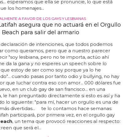
 EN TEL AVIV
nombra una playa "Britney Spears" en
e a la Princesa del Pop
s artistas pueden decir que, 20 años después de
u carrera, siguen llenando estadios, y menos
que causa revuelo allá donde va, ya sea porque todos
n, o porque denostan su excesivo uso del playback...
our new
beach
: it's britney
beach
! pic... ¿vendrá a
gún día?... el impacto de britney spears en el
muy fuerte y potente... it's britney,
beach
: israel
a playa con el nombre de britney spears... una de
 de tel aviv ha sido renombrada literalmente 'it's
each
', un homenaje a la gran frase introductoria de
re' y que perseguirá a la princesa del pop el resto
as... esperamos que ella se pronuncie, lo que está
que los homenajes...
TALMENTE A FAVOR DE LOS GAYS Y LESBIANAS
atifah asegura que no actuará en el Orgullo
 Beach para salir del armario