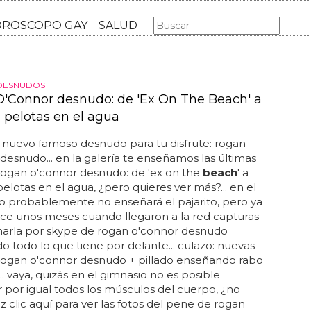
AS GAY
LGBT
MÚSICA
CINE Y TV
HOROSCOPO GA
DESNUDOS
'Connor desnudo: de 'Ex On The Beach' a
n pelotas en el agua
nuevo famoso desnudo para tu disfrute: rogan
desnudo... en la galería te enseñamos las últimas
rogan o'connor desnudo: de 'ex on the
beach
' a
pelotas en el agua, ¿pero quieres ver más?... en el
o probablemente no enseñará el pajarito, pero ya
ace unos meses cuando llegaron a la red capturas
harla por skype de rogan o'connor desnudo
 todo lo que tiene por delante... culazo: nuevas
 rogan o'connor desnudo + pillado enseñando rabo
.. vaya, quizás en el gimnasio no es posible
r por igual todos los músculos del cuerpo, ¿no