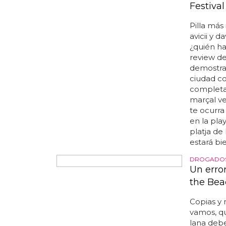
desnudo, 
hicieron?
cuatro pat
untan en 
desnudo:
rogan cel
amigos, p
a rogan o
pero no t
o'connor 
reality s
esta vida:
EDM A TOP
Avicii 
Festival
Pilla más
avicii y 
¿quién ha
review de 