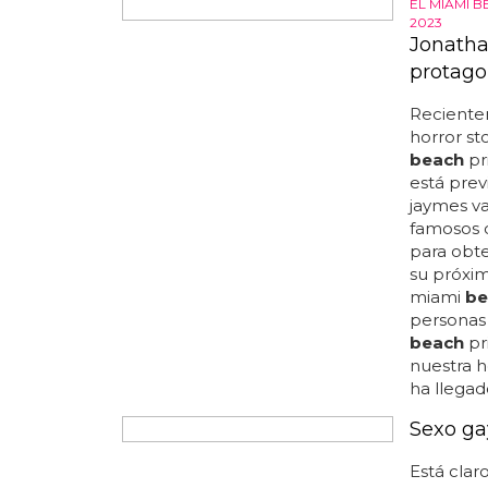
Toda una
interpre
viene a d
porque m
orgullosa
demostrad
nada mejo
en año nu
entrevist
contestad
las cosas
queen lat
de long
b
muchos cr
EL MIAMI B
2023
Jonatha
protago
Reciente
horror st