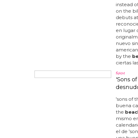
demostrar
ciudad c
completan
marçal ven
te ocurra 
en la pla
platja de
estará bie
DROGADOS 
Un error
the Bea
Copias y 
vamos, qu
lana debe
instead of
on the bil
debuts at
reconocie
en lugar 
originalm