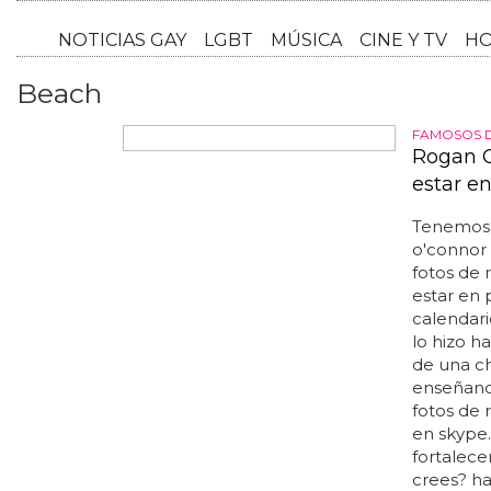
NOTICI
Beach
FAMOSOS 
Rogan O
estar e
Tenemos 
o'connor 
fotos de 
estar en 
calendari
lo hizo h
de una c
enseñando
fotos de
en skype.
fortalece