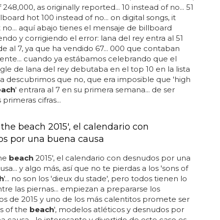
nos lo contrario en el nuevo festival que prepara la
ondal: barcelona
beach
festival... el cartel lo
 steve angello, the zombie kids y djs locales como
tura, àlex de guirior así como oliver schmitz... ni se
faltar o conseguiremos que will... el primer festival
ya tendrá lugar el próximo sábado 26 de julio en la
 la pau, en el fòrum de barcelona... vamos, que se
n fresquito...
EN LA PLAYA LOS DE BILLBOARD
 de Billboard convierte en éxito 'High By
ch' de Lana Del Rey
no las 248... pero lana tendrá que seguir soñando...
e los drogados en la playa eran los de billboard y
ría meterles un buen cañonazo... 1, with 67,000 sold,
 248,000, as originally reported... 10 instead of no... 51
lboard hot 100 instead of no... on digital songs, it
 no... aquí abajo tienes el mensaje de billboard
ndo y corrigiendo el error: lana del rey entra al 51
de al 7, ya que ha vendido 67... 000 que contaban
ente... cuando ya estábamos celebrando que el