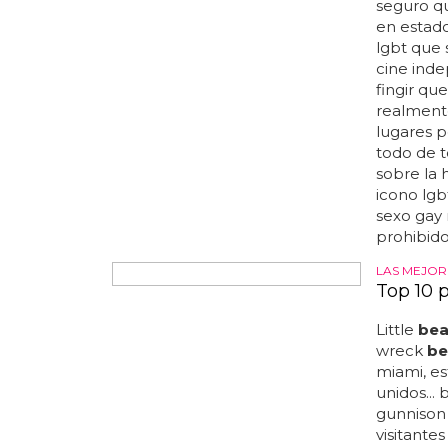
beach
pr
está prev
jaymes v
famosos 
para obt
su próxim
miami
be
personas 
beach
pr
nuestra h
ha llegado
Sexo ga
Está clar
seguro qu
en estado
lgbt que
cine inde
fingir qu
realment