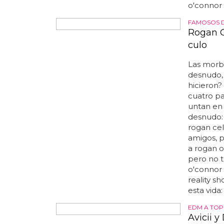
crees? ha
o'connor 
FAMOSOS 
Rogan O
culo
Las morbo