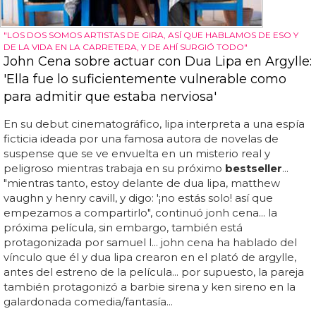
"LOS DOS SOMOS ARTISTAS DE GIRA, ASÍ QUE HABLAMOS DE ESO Y
DE LA VIDA EN LA CARRETERA, Y DE AHÍ SURGIÓ TODO"
John Cena sobre actuar con Dua Lipa en Argylle:
'Ella fue lo suficientemente vulnerable como
para admitir que estaba nerviosa'
En su debut cinematográfico, lipa interpreta a una espía
ficticia ideada por una famosa autora de novelas de
suspense que se ve envuelta en un misterio real y
peligroso mientras trabaja en su próximo
bestseller
...
"mientras tanto, estoy delante de dua lipa, matthew
vaughn y henry cavill, y digo: '¡no estás solo! así que
empezamos a compartirlo", continuó jonh cena... la
próxima película, sin embargo, también está
protagonizada por samuel l... john cena ha hablado del
vínculo que él y dua lipa crearon en el plató de argylle,
antes del estreno de la película... por supuesto, la pareja
también protagonizó a barbie sirena y ken sireno en la
galardonada comedia/fantasía...