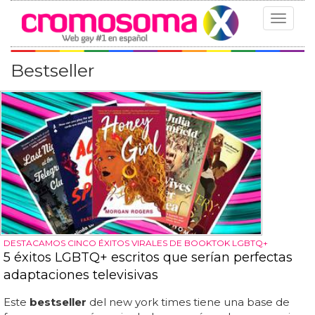
Toggle
navigat
Bestseller
DESTACAMOS CINCO ÉXITOS VIRALES DE BOOKTOK LGBTQ+
5 éxitos LGBTQ+ escritos que serían perfectas
adaptaciones televisivas
Este
bestseller
del new york times tiene una base de