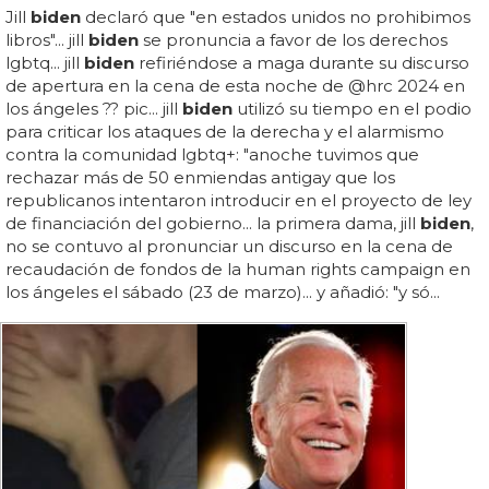
Jill
biden
declaró que "en estados unidos no prohibimos
libros"... jill
biden
se pronuncia a favor de los derechos
lgbtq... jill
biden
refiriéndose a maga durante su discurso
de apertura en la cena de esta noche de @hrc 2024 en
los ángeles ?? pic... jill
biden
utilizó su tiempo en el podio
para criticar los ataques de la derecha y el alarmismo
contra la comunidad lgbtq+: "anoche tuvimos que
rechazar más de 50 enmiendas antigay que los
republicanos intentaron introducir en el proyecto de ley
de financiación del gobierno... la primera dama, jill
biden
,
no se contuvo al pronunciar un discurso en la cena de
recaudación de fondos de la human rights campaign en
los ángeles el sábado (23 de marzo)... y añadió: "y só...