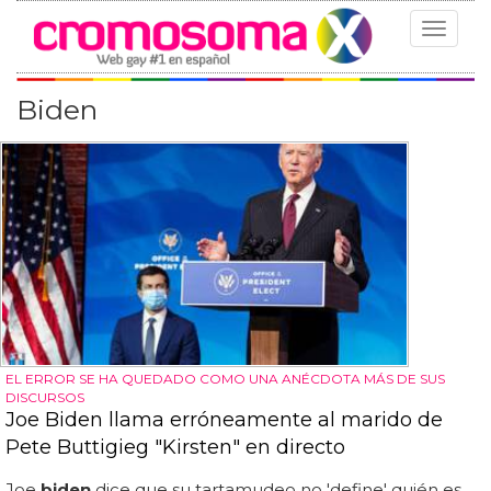
Toggle
navigat
Biden
EL ERROR SE HA QUEDADO COMO UNA ANÉCDOTA MÁS DE SUS
DISCURSOS
Joe Biden llama erróneamente al marido de
Pete Buttigieg "Kirsten" en directo
Joe
biden
dice que su tartamudeo no 'define' quién es...