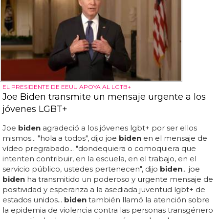
EL PRESIDENTE DE EEUU APOYA AL LGTB+
Joe Biden transmite un mensaje urgente a los
jóvenes LGBT+
Joe
biden
agradeció a los jóvenes lgbt+ por ser ellos
mismos... "hola a todos", dijo joe
biden
en el mensaje de
vídeo pregrabado... "dondequiera o comoquiera que
intenten contribuir, en la escuela, en el trabajo, en el
servicio público, ustedes pertenecen", dijo
biden
... joe
biden
ha transmitido un poderoso y urgente mensaje de
positividad y esperanza a la asediada juventud lgbt+ de
estados unidos...
biden
también llamó la atención sobre
la epidemia de violencia contra las personas transgénero