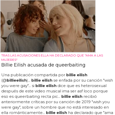
TRAS LAS ACUSACIONES ELLA HA DECLARADO QUE "AMA A LAS
MUJERES"
Billie Eilish acusada de queerbaiting
Una publicación compartida por
billie eilish
(@
billie
eilish
)...
billie eilish
se enfada por su canción "wish
you were gay"... si
billie eilish
dice que es heterosexual
después de este video musical ima ser asf loco porque
eso es queerbaiting recta pic...
billie eilish
recibió
anteriormente críticas por su canción de 2019 "wish you
were gay", sobre un hombre que no está interesado en
ella románticamente...
billie eilish
ha declarado que "ama