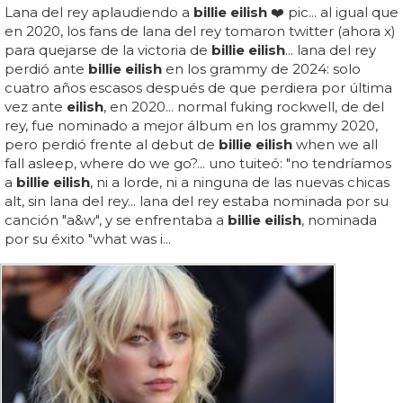
Lana del rey aplaudiendo a
billie eilish
❤️ pic... al igual que
en 2020, los fans de lana del rey tomaron twitter (ahora x)
para quejarse de la victoria de
billie eilish
... lana del rey
perdió ante
billie eilish
en los grammy de 2024: solo
cuatro años escasos después de que perdiera por última
vez ante
eilish
, en 2020... normal fuking rockwell, de del
rey, fue nominado a mejor álbum en los grammy 2020,
pero perdió frente al debut de
billie eilish
when we all
fall asleep, where do we go?... uno tuiteó: "no tendríamos
a
billie eilish
, ni a lorde, ni a ninguna de las nuevas chicas
alt, sin lana del rey... lana del rey estaba nominada por su
canción "a&w", y se enfrentaba a
billie eilish
, nominada
por su éxito "what was i...