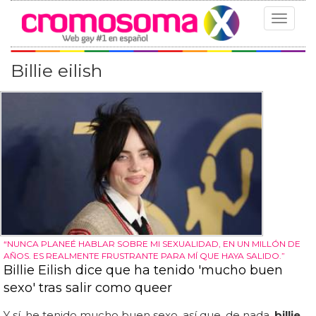
Toggle
navigat
Billie eilish
“NUNCA PLANEÉ HABLAR SOBRE MI SEXUALIDAD, EN UN MILLÓN DE
AÑOS. ES REALMENTE FRUSTRANTE PARA MÍ QUE HAYA SALIDO.”
Billie Eilish dice que ha tenido 'mucho buen
sexo' tras salir como queer
Y sí, he tenido mucho buen sexo, así que, de nada,
billie
...