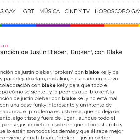
AS GAY
LGBT
MÚSICA
CINE Y TV
HOROSCOPO GA
ROTO
anción de Justin Bieber, 'Broken', con Blake
ción de justin bieber, 'broken', con
blake
kelly de
. y para dejarlo claro, cristalino, ha sacado un nuevo
colaboración con
blake
kelly para que todo el
a cómo se siente... y lo peor es que 'broken', la
ción de justin bieber con
blake
kelly no está mal
 con una base funky interesante y un intento de
madurez... el problema es justo ése, que no deja de
ento, algo triste y fuera de lugar... aunque todo el
piense, justin bieber insiste en que él no está roto y
ue lo están son todos los demás y que él sabe mejor
 conviene y buah-buah... 'broken' - justin bieber