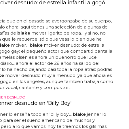
Iver desnudo: de estrella infantil a gogó
ía que en el pasado se avergonzaba de su cuerpo,
lo ahora: aquí tienes una selección de algunas de
rafías de
blake
mciver ligerito de ropa... y si no, no
a que le recuerde, sólo que veas lo bien que ha
lake
mciver...
blake
mciver desnudo: de estrella
a gogó gay: el pequeño actor que compartió pantalla
emelas olsen es ahora un buenorro que luce
iario... ahora el actor de 28 años ha salido del
y lo ha hecho dejando casi toda la ropa atrás: podrás
ke
mciver desnudo muy a menudo, ya que ahora es
y gogó en los ángeles, aunque también trabaja como
r vocal, cantante y compositor...
NER DESNUDO
enner desnudo en 'Billy Boy'
ner lo enseña todo en 'billy boy'...
blake
jenner lo
do para ser el sueño americano de muchos y
 pero a lo que vamos, hoy te traemos los gifs más