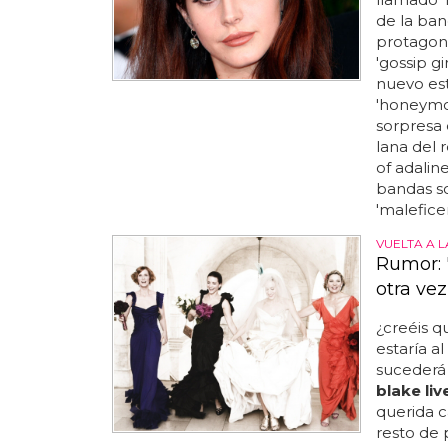
de la ban
protagon
'gossip gi
nuevo est
'honeymoon
sorpresa d
lana del r
of adalin
bandas so
'maleficen
VUELTA A L
Rumor: '
otra vez
¿creéis 
estaría a
sucederá 
blake liv
querida c
resto de 