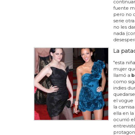
continuar 
fuente má
pero no c
serie otr
no les da
nada (com
desespera
La pata
"esta niñ
mujer que
llamó a
b
como siga
indies dur
quedarse 
el vogue 
la camisa
ella en la
ocurrió e
entrevist
protagoni