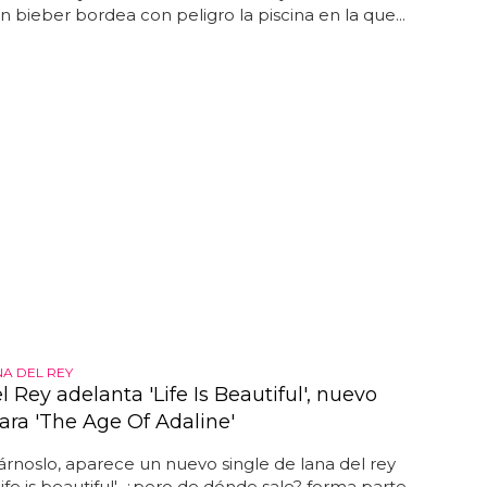
stin bieber bordea con peligro la piscina en la que...
NA DEL REY
 Rey adelanta 'Life Is Beautiful', nuevo
ara 'The Age Of Adaline'
árnoslo, aparece un nuevo single de lana del rey
life is beautiful', ¿pero de dónde sale? forma parte