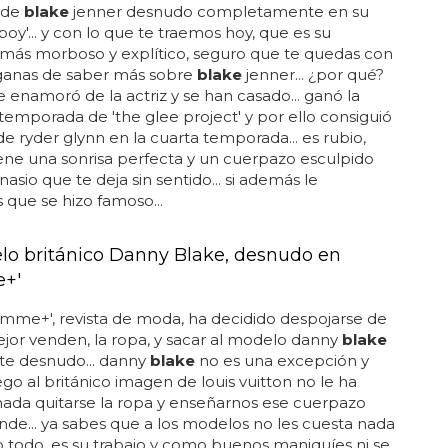
 de
blake
jenner desnudo completamente en su
y boy'... y con lo que te traemos hoy, que es su
más morboso y explítico, seguro que te quedas con
anas de saber más sobre
blake
jenner... ¿por qué?
 enamoró de la actriz y se han casado... ganó la
emporada de 'the glee project' y por ello consiguió
de ryder glynn en la cuarta temporada... es rubio,
ene una sonrisa perfecta y un cuerpazo esculpido
nasio que te deja sin sentido... si además le
que se hizo famoso...
lo británico Danny Blake, desnudo en
+'
mme+', revista de moda, ha decidido despojarse de
jor venden, la ropa, y sacar al modelo danny
blake
te desnudo... danny
blake
no es una excepción y
go al británico imagen de louis vuitton no le ha
ada quitarse la ropa y enseñarnos ese cuerpazo
de... ya sabes que a los modelos no les cuesta nada
 todo, es su trabajo y como buenos maniquíes ni se