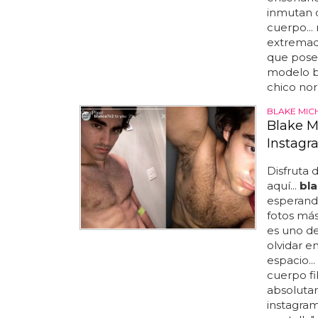
inmutan 
cuerpo..
extremad
que pose 
modelo b
chico nor
BLAKE MIC
Blake M
Instagr
Disfruta 
aquí...
bl
esperando.
fotos más
es uno d
olvidar e
espacio..
cuerpo fi
absoluta
instagram