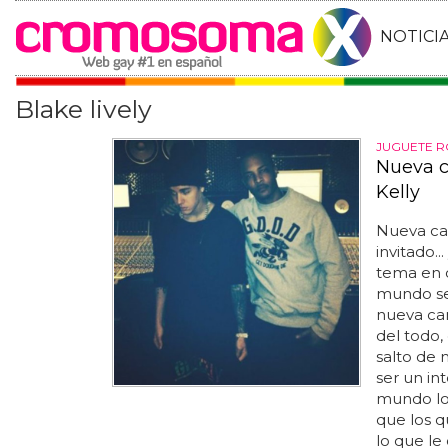
NOTICI
Blake lively
JUGUETE 
Nueva c
Kelly
Nueva can
invitado..
tema en 
mundo sep
nueva can
del todo,
salto de 
ser un int
mundo lo 
que los q
lo que le