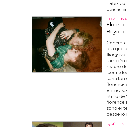
había con
que le ha
COMO UNA
Florenc
Beyonc
Concretam
a la que 
lively
(vam
también 
madre del
'countdow
sería tan
florence
entrevist
ritmo de 
florence
sonó el t
desde lo 
¡QUÉ BIEN 