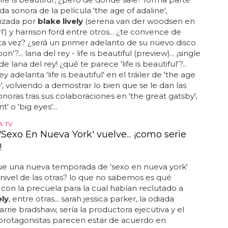
da sonora de la película 'the age of adaline',
izada por
blake lively
(serena van der woodsen en
rl') y harrison ford entre otros... ¿te convence de
a vez? ¿será un primer adelanto de su nuevo disco
'?... lana del rey - life is beautiful (preview)... ¡single
e lana del rey! ¿qué te parece 'life is beautiful'?...
ey adelanta 'life is beautiful' en el tráiler de 'the age
e', volviendo a demostrar lo bien que se le dan las
noras tras sus colaboraciones en 'the great gatsby',
t' o 'big eyes'...
A TV
Sexo En Nueva York' vuelve... ¡como serie
!
que una nueva temporada de 'sexo en nueva york'
l nivel de las otras? lo que no sabemos es qué
con la precuela para la cual habían reclutado a
ely
, entre otras... sarah jessica parker, la odiada
arrie bradshaw, sería la productora ejecutiva y el
protagonistas parecen estar de acuerdo en