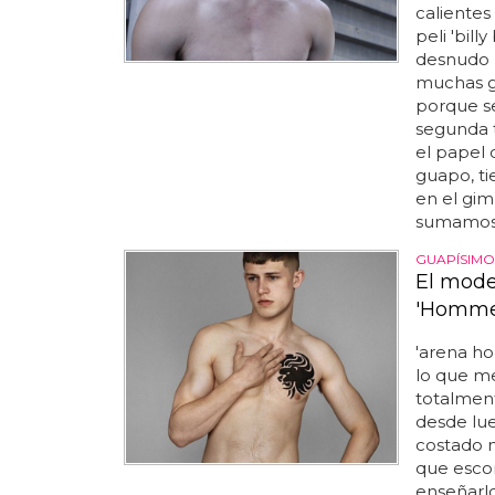
calientes
peli 'bill
desnudo 
muchas g
porque se
segunda t
el papel 
guapo, ti
en el gim
sumamos 
GUAPÍSIMO
El mode
'Homme
'arena ho
lo que me
totalmen
desde lue
costado n
que escon
enseñarlo