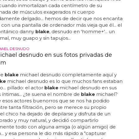
cuando inmortalizan cada centímetro de su
. nada de músculos exagerados ni cuerpo
amente delgado... hemos de decir que nos encanta
con una pantalla de ordenador más vieja que él... el
ritánico danny
blake
, desnudo en 'homme+'... un
mal, muy guapo y sin tapujos...
HAEL DESNUDO
ichael desnudo en sus fotos privadas de
am
de
blake
michael desnudo completamente aquí y
ake
michael desnudo es lo que muchos fans estaban
.. pillado: el actor
blake
michael desnudo en sus
 íntimas... ¿te suena el nombre de
blake
michael?
e esos actores buenorros que se nos ha podido
ntre tanta filtración, pero se merece su propio
. el chico ha dejado de depilarse y disfruta de un
brado y muy natural, y decidió compartirlo
mente todo con alguna amiga (o algún amigo) de
... y esa persona le dio más rápido a "capturar