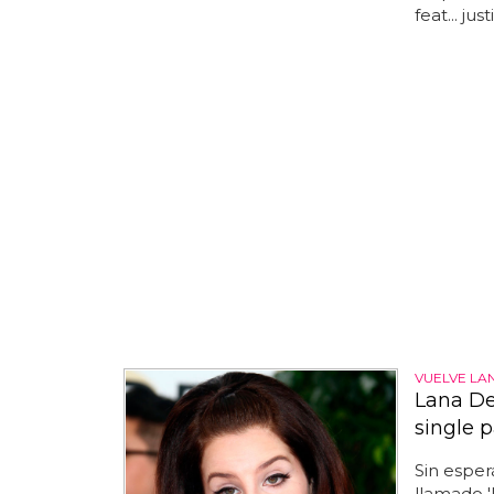
feat... ju
VUELVE LA
Lana Del
single p
Sin esper
llamado '