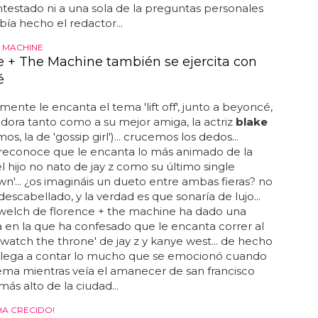
testado ni a una sola de la preguntas personales
bía hecho el redactor...
 MACHINE
e + The Machine también se ejercita con
é
ente le encanta el tema 'lift off', junto a beyoncé,
adora tanto como a su mejor amiga, la actriz
blake
os, la de 'gossip girl')... crucemos los dedos...
reconoce que le encanta lo más animado de la
 hijo no nato de jay z como su último single
n'... ¿os imagináis un dueto entre ambas fieras? no
 descabellado, y la verdad es que sonaría de lujo...
 welch de florence + the machine ha dado una
a en la que ha confesado que le encanta correr al
'watch the throne' de jay z y kanye west... de hecho
 llega a contar lo mucho que se emocionó cuando
ema mientras veía el amanecer de san francisco
más alto de la ciudad...
HA CRECIDO!