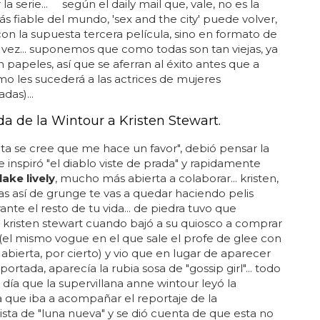
la serie... según el daily mail que, vale, no es la
s fiable del mundo, 'sex and the city' puede volver,
on la supuesta tercera película, sino en formato de
a vez... suponemos que como todas son tan viejas, ya
n papeles, así que se aferran al éxito antes que a
o les sucederá a las actrices de mujeres
das)...
da de la Wintour a Kristen Stewart.
ata se cree que me hace un favor", debió pensar la
 inspiró "el diablo viste de prada" y rapidamente
lake lively
, mucho más abierta a colaborar... kristen,
s así de grunge te vas a quedar haciendo pelis
ante el resto de tu vida... de piedra tuvo que
kristen stewart cuando bajó a su quiosco a comprar
(el mismo vogue en el que sale el profe de glee con
 abierta, por cierto) y vio que en lugar de aparecer
 portada, aparecía la rubia sosa de "gossip girl"... todo
l día que la supervillana anne wintour leyó la
a que iba a acompañar el reportaje de la
sta de "luna nueva" y se dió cuenta de que esta no