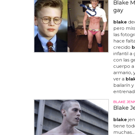
Blake Mc
gay
blake
dec
pero míra
las fotog
hace falt
crecido
b
infantil 
con las g
cuerpo a d
armario, 
ver a
bla
bailarín 
entrenado
BLAKE JEN
Blake J
blake
jen
tiene to
muchas...