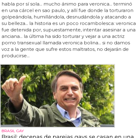
habla por sí sola... mucho ánimo para veronica... terminó
en una cárcel en sao paulo, y allí fue donde la torturaron
golpeándola, humillándola, desnudándola y atacando a
su belleza... la historia es un poco rocambolesca: veronica
fue detenida por, supuestamente, intentar asesinar a una
anciana... la última ha sido torturar y vejar a una actriz
porno transexual llamada veronica bolina... si no damos
voz a la gente que sufre estos maltratos, no dejarán de
producirse...
BRASIL GAY
Brasil: decenas de parejas gays se casan en una