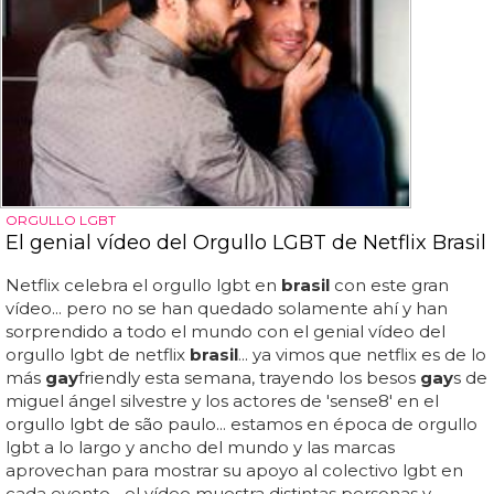
ORGULLO LGBT
El genial vídeo del Orgullo LGBT de Netflix Brasil
Netflix celebra el orgullo lgbt en
brasil
con este gran
vídeo... pero no se han quedado solamente ahí y han
sorprendido a todo el mundo con el genial vídeo del
orgullo lgbt de netflix
brasil
... ya vimos que netflix es de lo
más
gay
friendly esta semana, trayendo los besos
gay
s de
miguel ángel silvestre y los actores de 'sense8' en el
orgullo lgbt de são paulo... estamos en época de orgullo
lgbt a lo largo y ancho del mundo y las marcas
aprovechan para mostrar su apoyo al colectivo lgbt en
cada evento... el vídeo muestra distintas personas y