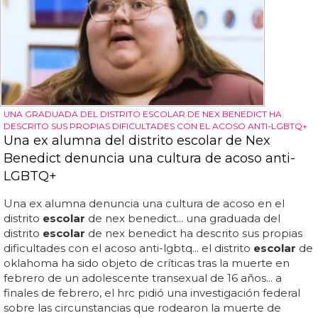
UNA GRADUADA DEL DISTRITO ESCOLAR DE NEX BENEDICT HA
DESCRITO SUS PROPIAS DIFICULTADES CON EL ACOSO ANTI-LGBTQ+
Una ex alumna del distrito escolar de Nex
Benedict denuncia una cultura de acoso anti-
LGBTQ+
Una ex alumna denuncia una cultura de acoso en el
distrito
escolar
de nex benedict... una graduada del
distrito
escolar
de nex benedict ha descrito sus propias
dificultades con el acoso anti-lgbtq... el distrito
escolar
de
oklahoma ha sido objeto de críticas tras la muerte en
febrero de un adolescente transexual de 16 años... a
finales de febrero, el hrc pidió una investigación federal
sobre las circunstancias que rodearon la muerte de