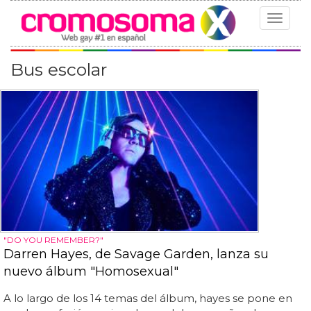
Toggle
navigat
Bus escolar
"DO YOU REMEMBER?"
Darren Hayes, de Savage Garden, lanza su
nuevo álbum "Homosexual"
A lo largo de los 14 temas del álbum, hayes se pone en