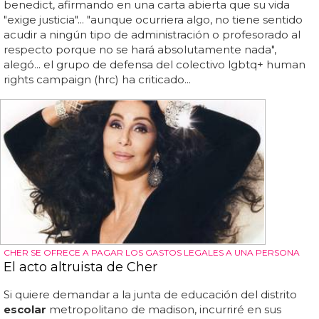
benedict, afirmando en una carta abierta que su vida
"exige justicia"... "aunque ocurriera algo, no tiene sentido
acudir a ningún tipo de administración o profesorado al
respecto porque no se hará absolutamente nada",
alegó... el grupo de defensa del colectivo lgbtq+ human
rights campaign (hrc) ha criticado...
CHER SE OFRECE A PAGAR LOS GASTOS LEGALES A UNA PERSONA
El acto altruista de Cher
Si quiere demandar a la junta de educación del distrito
escolar
metropolitano de madison, incurriré en sus