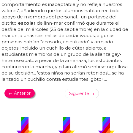
comportamiento es inaceptable y no refleja nuestros
valores", añadiendo que los alumnos habían recibido
apoyo de miembros del personal... un portavoz del
distrito
escolar
de linn-mar confirmó que durante el
desfile del miércoles (25 de septiembre) en la ciudad de
marion, a unas seis millas de cedar woods, algunas
personas habían "acosado, ridiculizado" y arrojado
objetos, incluido un cuchillo de cúter abierto, a
estudiantes miembros de un grupo de la alianza gay-
heterosexual... a pesar de la amenaza, los estudiantes
continuaron la marcha, y pitkin afirmó sentirse orgullosa
de su decisión... 'estos niños no serían retenidos'... se ha
lanzado un cuchillo contra estudiantes lgbtq+...
← Anterior
Siguiente →