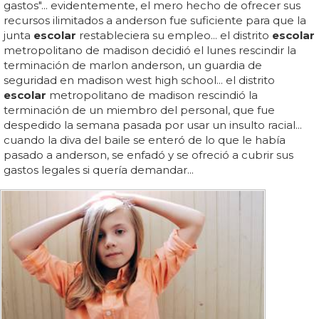
gastos"... evidentemente, el mero hecho de ofrecer sus
recursos ilimitados a anderson fue suficiente para que la
junta
escolar
restableciera su empleo... el distrito
escolar
metropolitano de madison decidió el lunes rescindir la
terminación de marlon anderson, un guardia de
seguridad en madison west high school... el distrito
escolar
metropolitano de madison rescindió la
terminación de un miembro del personal, que fue
despedido la semana pasada por usar un insulto racial...
cuando la diva del baile se enteró de lo que le había
pasado a anderson, se enfadó y se ofreció a cubrir sus
gastos legales si quería demandar...