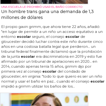
UNA ESCUELA LE PROHIBIÓ USAR EL BAÑO CORRECTO
Un hombre trans gana una demanda de 1,3
millones de dólares
El propio gavin grimm, que ahora tiene 22 años, añadió:
"en lugar de permitir a un niño un acceso equitativo a un
entorno
escolar
seguro, el consejo
escolar
de
gloucester decidió luchar contra este niño durante cinco
años en una costosa batalla legal que perdieron... un
tribunal federal finalmente dictaminó que la prohibición
de la junta
escolar
era discriminatoria en 2019 y esto fue
afirmado por un tribunal de apelaciones en 2020... en
2014, cuando apenas tenía 15 años, grimm dijo por
primera vez al consejo
escolar
del condado de
gloucester, en virginia: "todo lo que quiero es ser un niño
normal y usar el baño en paz... cuando el consejo
escolar
impidió a grimm utilizar los baños de los...