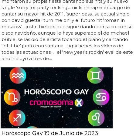
montaron su propia fiesta cantando sus hits y su nuevo
single 'sorry for party rocking'... nicki minaj se encargó de
cantar su mayor hit de 2011, 'super bass', su actual single
con david guetta, 'turn me on' y el futuro hit 'roman in
moscow'... justin bieber, que sigue dando por saco con su
disco navideño, aunque le haya superado el de michael
bublé, se las dio de artista tocando el piano y cantando
'let it be' junto con santana... aqui tienes los vídeos de
todas las actuaciones: ... el 'new year's rockin' eve' de este
año incluyó a tres de...
Horóscopo Gay 19 de Junio de 2023