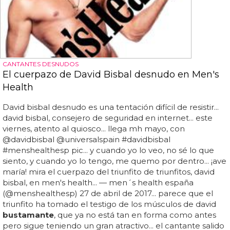
CANTANTES DESNUDOS
El cuerpazo de David Bisbal desnudo en Men's
Health
David bisbal desnudo es una tentación difícil de resistir...
david bisbal, consejero de seguridad en internet... este
viernes, atento al quiosco... llega mh mayo, con
@davidbisbal @universalspain #davidbisbal
#menshealthesp pic... y cuando yo lo veo, no sé lo que
siento, y cuando yo lo tengo, me quemo por dentro... ¡ave
maría! mira el cuerpazo del triunfito de triunfitos, david
bisbal, en men's health... — men´s health españa
(@menshealthesp) 27 de abril de 2017... parece que el
triunfito ha tomado el testigo de los músculos de david
bustamante
, que ya no está tan en forma como antes
pero sigue teniendo un gran atractivo... el cantante salido