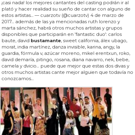
¡casi nada! los mejores cantantes del casting podrán ir al
plató y hacer realidad su sueño de cantar con alguno de
estos artistas... — cuarzotv (@cuarzotv) 4 de marzo de
2017... además de las ya mencionadas ruth lorenzo y
marta sánchez, habrá otros muchos artistas y grupos
disponibles que participarán en 'fantastic duo': carlos
baute, david
bustamante
, sweet california, álex ubago,
morat, india martínez, danza invisible, karina, angy, la
guardia, fórmula v, azúcar moreno, mikel erentxun, roko,
david demaría, pitingo, rosana, diana navarro, nek, bebe,
camela y dvicio... puede que mejor que estas dos divas y
otros muchos artistas cante mejor alguien que todavía no
conozcamos...