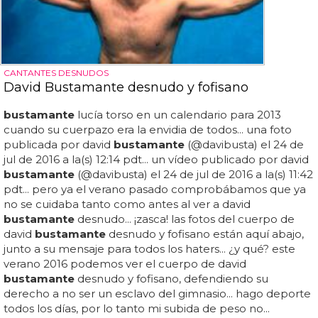
CANTANTES DESNUDOS
David Bustamante desnudo y fofisano
bustamante
lucía torso en un calendario para 2013
cuando su cuerpazo era la envidia de todos... una foto
publicada por david
bustamante
(@davibusta) el 24 de
jul de 2016 a la(s) 12:14 pdt... un vídeo publicado por david
bustamante
(@davibusta) el 24 de jul de 2016 a la(s) 11:42
pdt... pero ya el verano pasado comprobábamos que ya
no se cuidaba tanto como antes al ver a david
bustamante
desnudo... ¡zasca! las fotos del cuerpo de
david
bustamante
desnudo y fofisano están aquí abajo,
junto a su mensaje para todos los haters... ¿y qué? este
verano 2016 podemos ver el cuerpo de david
bustamante
desnudo y fofisano, defendiendo su
derecho a no ser un esclavo del gimnasio... hago deporte
todos los días, por lo tanto mi subida de peso no...