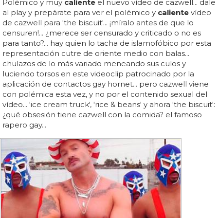
Polémico y muy
caliente
el nuevo vídeo de cazwell... dale
al play y prepárate para ver el polémico y
caliente
vídeo
de cazwell para 'the biscuit'... ¡míralo antes de que lo
censuren!... ¿merece ser censurado y criticado o no es
para tanto?... hay quien lo tacha de islamofóbico por esta
representación cutre de oriente medio con balas...
chulazos de lo más variado meneando sus culos y
luciendo torsos en este videoclip patrocinado por la
aplicación de contactos gay hornet... pero cazwell viene
con polémica esta vez, y no por el contenido sexual del
vídeo... 'ice cream truck', 'rice & beans' y ahora 'the biscuit':
¿qué obsesión tiene cazwell con la comida? el famoso
rapero gay...