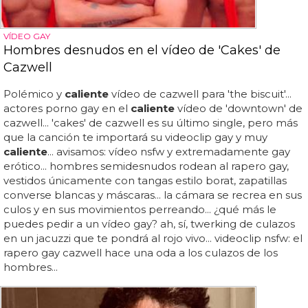
VÍDEO GAY
Hombres desnudos en el vídeo de 'Cakes' de
Cazwell
Polémico y
caliente
vídeo de cazwell para 'the biscuit'...
actores porno gay en el
caliente
vídeo de 'downtown' de
cazwell... 'cakes' de cazwell es su último single, pero más
que la canción te importará su videoclip gay y muy
caliente
... avisamos: vídeo nsfw y extremadamente gay
erótico... hombres semidesnudos rodean al rapero gay,
vestidos únicamente con tangas estilo borat, zapatillas
converse blancas y máscaras... la cámara se recrea en sus
culos y en sus movimientos perreando... ¿qué más le
puedes pedir a un vídeo gay? ah, sí, twerking de culazos
en un jacuzzi que te pondrá al rojo vivo... videoclip nsfw: el
rapero gay cazwell hace una oda a los culazos de los
hombres...