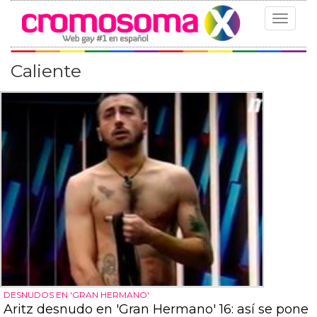
Toggle
navigat
Caliente
DESNUDOS EN 'GRAN HERMANO'
Aritz desnudo en 'Gran Hermano' 16: así se pone