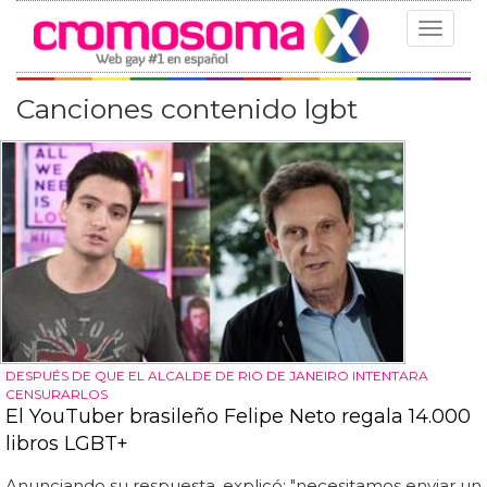
Toggle
navigat
Canciones contenido lgbt
DESPUÉS DE QUE EL ALCALDE DE RIO DE JANEIRO INTENTARA
CENSURARLOS
El YouTuber brasileño Felipe Neto regala 14.000
libros LGBT+
Anunciando su respuesta, explicó: "necesitamos enviar un