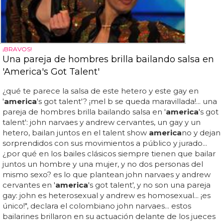
¡BRAVOS!
Una pareja de hombres brilla bailando salsa en
'America's Got Talent'
¿qué te parece la salsa de este hetero y este gay en
'
america
's got talent'? ¡mel b se queda maravillada!... una
pareja de hombres brilla bailando salsa en '
america
's got
talent': john narvaes y andrew cervantes, un gay y un
hetero, bailan juntos en el talent show
america
no y dejan
sorprendidos con sus movimientos a público y jurado...
¿por qué en los bailes clásicos siempre tienen que bailar
juntos un hombre y una mujer, y no dos personas del
mismo sexo? es lo que plantean john narvaes y andrew
cervantes en '
america
's got talent', y no son una pareja
gay: john es heterosexual y andrew es homosexual... ¡es
único!", declara el colombiano john narvaes... estos
bailarines brillaron en su actuación delante de los jueces