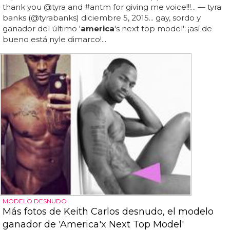
thank you @tyra and #antm for giving me voice!!!... — tyra
banks (@tyrabanks) diciembre 5, 2015... gay, sordo y
ganador del último '
america
's next top model': ¡así de
bueno está nyle dimarco!...
MODELO DESNUDO
Más fotos de Keith Carlos desnudo, el modelo
ganador de 'America'x Next Top Model'