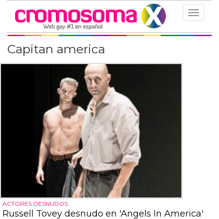
Toggle
navigat
Capitan america
ACTORES DESNUDOS
Russell Tovey desnudo en 'Angels In America'