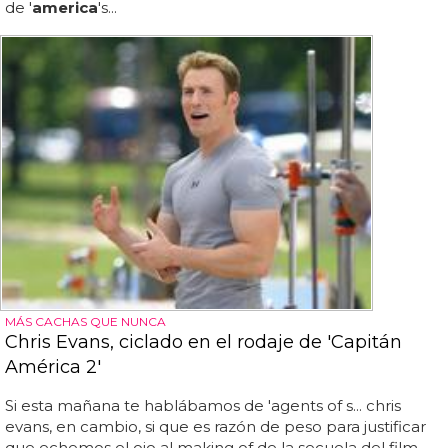
de '
america
's...
MÁS CACHAS QUE NUNCA
Chris Evans, ciclado en el rodaje de 'Capitán
América 2'
Si esta mañana te hablábamos de 'agents of s... chris
evans, en cambio, si que es razón de peso para justificar
que echemos el ojo al making of de la secuela del film