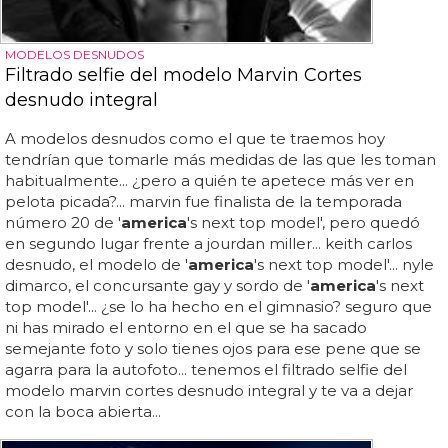
MODELOS DESNUDOS
Filtrado selfie del modelo Marvin Cortes
desnudo integral
A modelos desnudos como el que te traemos hoy
tendrían que tomarle más medidas de las que les toman
habitualmente... ¿pero a quién te apetece más ver en
pelota picada?... marvin fue finalista de la temporada
número 20 de '
america
's next top model', pero quedó
en segundo lugar frente a jourdan miller... keith carlos
desnudo, el modelo de '
america
's next top model'... nyle
dimarco, el concursante gay y sordo de '
america
's next
top model'... ¿se lo ha hecho en el gimnasio? seguro que
ni has mirado el entorno en el que se ha sacado
semejante foto y solo tienes ojos para ese pene que se
agarra para la autofoto... tenemos el filtrado selfie del
modelo marvin cortes desnudo integral y te va a dejar
con la boca abierta...