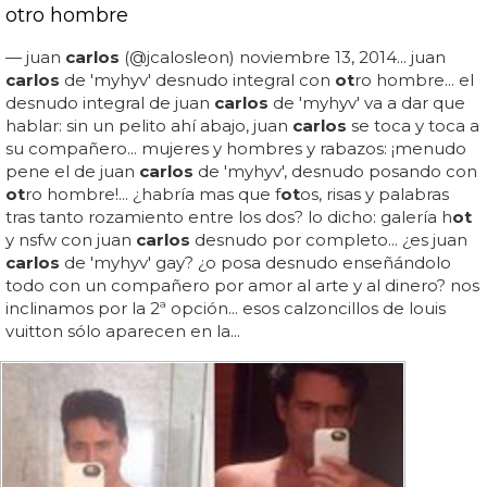
otro hombre
— juan
carlos
(@jcalosleon) noviembre 13, 2014... juan
carlos
de 'myhyv' desnudo integral con
ot
ro hombre... el
desnudo integral de juan
carlos
de 'myhyv' va a dar que
hablar: sin un pelito ahí abajo, juan
carlos
se toca y toca a
su compañero... mujeres y hombres y rabazos: ¡menudo
pene el de juan
carlos
de 'myhyv', desnudo posando con
ot
ro hombre!... ¿habría mas que f
ot
os, risas y palabras
tras tanto rozamiento entre los dos? lo dicho: galería h
ot
y nsfw con juan
carlos
desnudo por completo... ¿es juan
carlos
de 'myhyv' gay? ¿o posa desnudo enseñándolo
todo con un compañero por amor al arte y al dinero? nos
inclinamos por la 2ª opción... esos calzoncillos de louis
vuitton sólo aparecen en la...