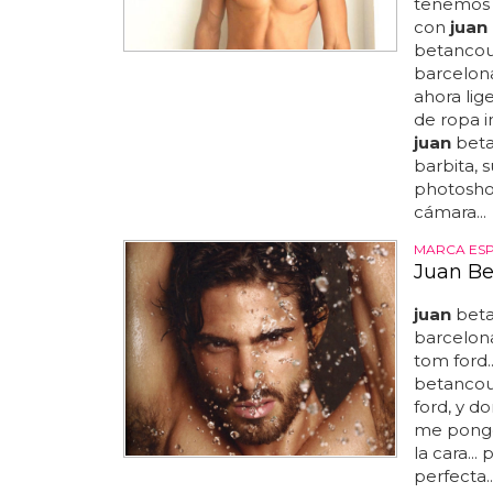
tenemos 
con
juan
betancour
barcelon
ahora lig
de ropa in
juan
beta
barbita, 
photoshop
cámara...
MARCA ES
Juan Be
juan
beta
barcelona
tom ford.
betancour
ford, y d
me pongo 
la cara..
perfecta.