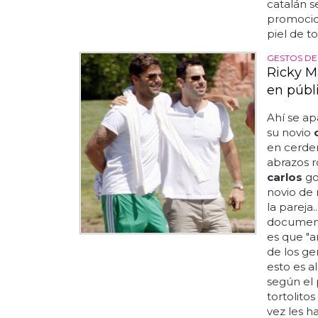
catalán s
promocion
piel de t
GESTOS DE
Ricky M
en públ
Ahí se ap
su novio
en cerdeñ
abrazos r
carlos
go
novio de 
la pareja.
document
es que "a
de los ge
esto es a
según el p
tortolito
vez les ha