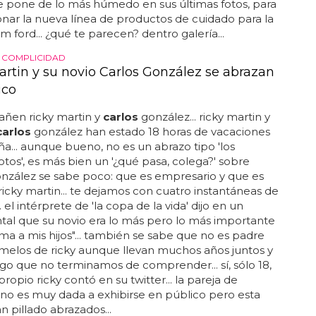
e pone de lo más húmedo en sus últimas fotos, para
ar la nueva línea de productos de cuidado para la
om ford... ¿qué te parecen? dentro galería...
 COMPLICIDAD
artin y su novio Carlos González se abrazan
ico
añen ricky martin y
carlos
gonzález... ricky martin y
carlos
gonzález han estado 18 horas de vacaciones
a... aunque bueno, no es un abrazo tipo 'los
otos', es más bien un '¿qué pasa, colega?' sobre
nzález se sabe poco: que es empresario y que es
ricky martin... te dejamos con cuatro instantáneas de
.. el intérprete de 'la copa de la vida' dijo en un
al que su novio era lo más pero lo más importante
ma a mis hijos"... también se sabe que no es padre
melos de ricky aunque llevan muchos años juntos y
lgo que no terminamos de comprender... sí, sólo 18,
ropio ricky contó en su twitter... la pareja de
s no es muy dada a exhibirse en público pero esta
n pillado abrazados...