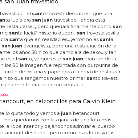
a san Juan travestido
travestido... el
san
to travesti: descubren que una
an
ta lucía era
san juan
travestido... ahora está
 de restaurarse, ¿pero quedará finalmente como
san
omo
san
ta lucía? misterio queer...
san
travesti: sevilla
 una
san
ta que en realidad es... ¡error! no es
san
ta
o
san juan
evangelista, pero una restauración de la
ante los años 30 hizo que cambiara de sexo... y tan
que es el
san
to, ya que este
san juan
eran fan de la
n los 80 la imagen fue repintada con purpurina de
.. un lío de historia y papeleos a la hora de restaurar
ura hizo que tengamos nuestro primer
san
to travesti,
originalmente era una representació...
PAÑA
ancourt, en calzoncillos para Calvin Klein
e lo quita todo y vemos a
juan
betancourt
... nos quedamos con las ganas de una foto más
e la ropa interior y dejándonos admirar el cuerpo
etancourt desnudo... pero como esas fotos ya las