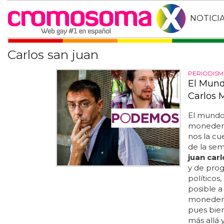
NOTICI
Carlos san juan
PERIODISM
El Mund
Carlos 
El mundo
monedero
nos la cu
de la sem
juan carl
y de pro
políticos
posible a
monedero 
pues bien
más allá 