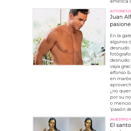
américa l
ACTORES 
Juan Al
pasione
En la gal
algunos d
desnudo de
fotógrafo
desnudo: 
vaya grac
alfonso b
en marbel
aprovecha
¿no quier
por su no
o mencio
'pasión de
¡NUESTRO 
El santo