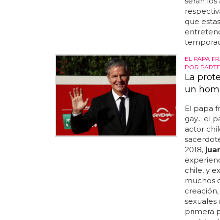
serán los
respectiv
que estas
entretend
temporada 
EL PAPA F
POR PARTE
La prot
un hom
El papa fr
gay... el
actor chi
sacerdote
2018,
jua
experienc
chile, y 
muchos ob
creación,
sexuales 
primera 