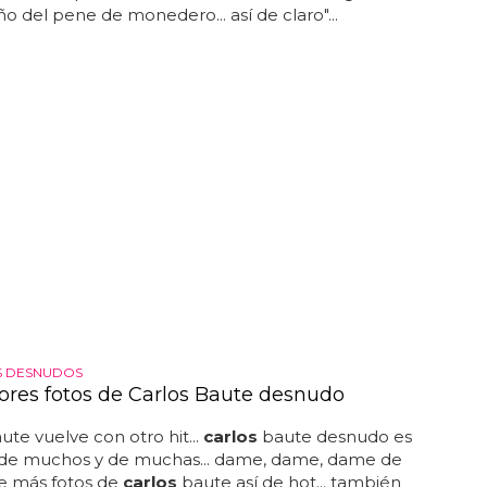
o del pene de monedero... así de claro"...
S DESNUDOS
ores fotos de Carlos Baute desnudo
ute vuelve con otro hit...
carlos
baute desnudo es
 de muchos y de muchas... dame, dame, dame de
e más fotos de
carlos
baute así de hot... también