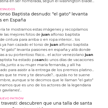
atina en ser nombrada, según el washington blade...
DESNUDOS
fonso Baptista desnudo: "el gato" levanta
s en España
ería te mostramos estas imágenes y recopilamos
e las mejores fotos de
juan
alfonso baptista
 cintura para arriba o en ropa interior... los
s ya han cazado el torso de
juan
alfonso baptista
"el gato" levanta pasiones en españa y allá donde
ias a su portentoso físico... el actor venezolano
juan
aptista ha estado pa
san
do unos días de vacaciones
la, junto a su mujer maría fernanda, y allí ha
do para asistir a la entrega de los premios platino...
es que te mire y te desnude?... quizás no te suene
mbre, aunque si te decimos que le llaman "el gato"
namos que es uno de los actores de la legendaria
 gavilanes'...
NUEVO PATRÓN!
 travesti: descubren que una talla de santa