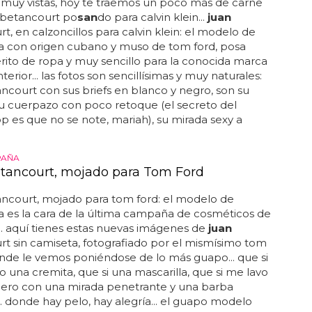
muy vistas, hoy te traemos un poco más de carne
betancourt po
san
do para calvin klein...
juan
t, en calzoncillos para calvin klein: el modelo de
a con origen cubano y muso de tom ford, posa
erito de ropa y muy sencillo para la conocida marca
terior... las fotos son sencillísimas y muy naturales:
ncourt con sus briefs en blanco y negro, son su
su cuerpazo con poco retoque (el secreto del
 es que no se note, mariah), su mirada sexy a
PAÑA
tancourt, mojado para Tom Ford
ncourt, mojado para tom ford: el modelo de
 es la cara de la última campaña de cosméticos de
.. aquí tienes estas nuevas imágenes de
juan
t sin camiseta, fotografiado por el mismísimo tom
onde le vemos poniéndose de lo más guapo... que si
una cremita, que si una mascarilla, que si me lavo
. pero con una mirada penetrante y una barba
.. donde hay pelo, hay alegría... el guapo modelo