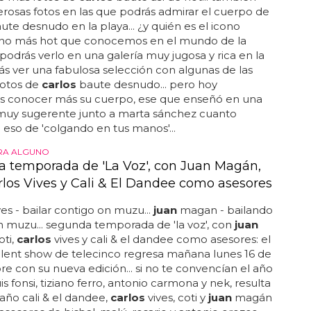
osas fotos en las que podrás admirar el cuerpo de
ute desnudo en la playa... ¿y quién es el icono
no más hot que conocemos en el mundo de la
podrás verlo en una galería muy jugosa y rica en la
s ver una fabulosa selección con algunas de las
fotos de
carlos
baute desnudo... pero hoy
 conocer más su cuerpo, ese que enseñó en una
muy sugerente junto a marta sánchez cuanto
eso de 'colgando en tus manos'...
RA ALGUNO
 temporada de 'La Voz', con Juan Magán,
arlos Vives y Cali & El Dandee como asesores
es - bailar contigo on muzu...
juan
magan - bailando
n muzu... segunda temporada de 'la voz', con
juan
ti,
carlos
vives y cali & el dandee como asesores: el
alent show de telecinco regresa mañana lunes 16 de
e con su nueva edición... si no te convencían el año
is fonsi, tiziano ferro, antonio carmona y nek, resulta
año cali & el dandee,
carlos
vives, coti y
juan
magán