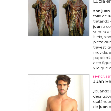
Lucía er
san juan
talla de
s
tratando
juan
o c
venera a
lucía, sin
pieza dur
travesti 
movida: e
papelería.
esta fig
y lo que 
MARCA ES
Juan Bet
¿cuándo s
desnudo?
quitándos
de
juan
b