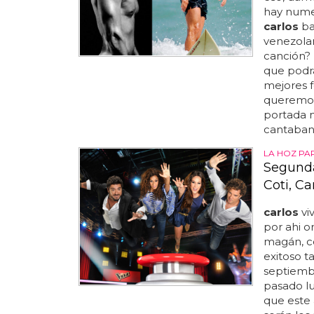
hay numer
carlos
ba
venezola
canción? 
que podrá
mejores 
queremos
portada 
cantaban 
LA HOZ PA
Segunda
Coti, C
carlos
viv
por ahi o
magán, co
exitoso t
septiembr
pasado lu
que este 