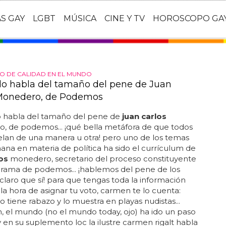
AS GAY
LGBT
MÚSICA
CINE Y TV
HOROSCOPO GA
O DE CALIDAD EN EL MUNDO
o habla del tamaño del pene de Juan
Monedero, de Podemos
 habla del tamaño del pene de
juan carlos
, de podemos... ¡qué bella metáfora de que todos
elan de una manera u otra! pero uno de los temas
ana en materia de política ha sido el currículum de
os
monedero, secretario del proceso constituyente
grama de podemos... ¡hablemos del pene de los
, claro que sí! para que tengas toda la información
 la hora de asignar tu voto, carmen te lo cuenta:
tiene rabazo y lo muestra en playas nudistas...
, el mundo (no el mundo today, ojo) ha ido un paso
y en su suplemento loc la ilustre carmen rigalt habla