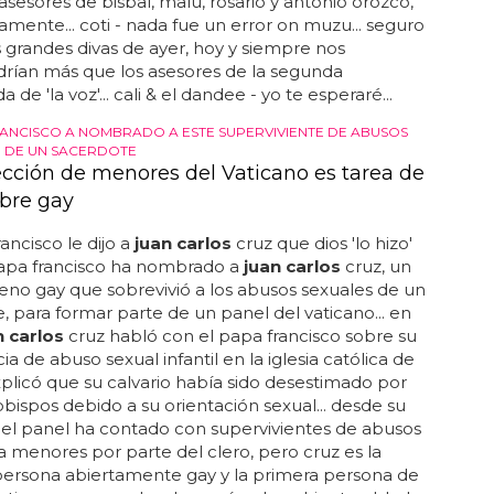
 asesores de bisbal, malú, rosario y antonio orozco,
amente... coti - nada fue un error on muzu... seguro
 grandes divas de ayer, hoy y siempre nos
rían más que los asesores de la segunda
de 'la voz'... cali & el dandee - yo te esperaré...
RANCISCO A NOMBRADO A ESTE SUPERVIVIENTE DE ABUSOS
 DE UN SACERDOTE
ección de menores del Vaticano es tarea de
bre gay
ancisco le dijo a
juan carlos
cruz que dios 'lo hizo'
 papa francisco ha nombrado a
juan carlos
cruz, un
leno gay que sobrevivió a los abusos sexuales de un
, para formar parte de un panel del vaticano... en
n carlos
cruz habló con el papa francisco sobre su
ia de abuso sexual infantil en la iglesia católica de
explicó que su calvario había sido desestimado por
ispos debido a su orientación sexual... desde su
 el panel ha contado con supervivientes de abusos
a menores por parte del clero, pero cruz es la
persona abiertamente gay y la primera persona de