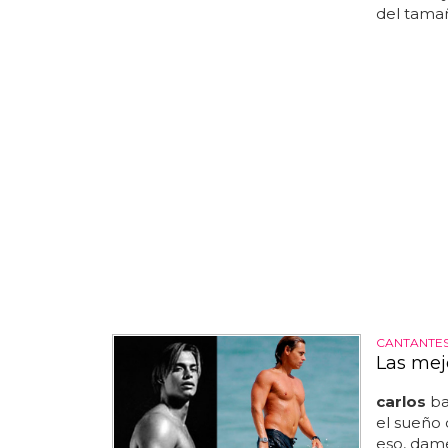
del tamañ
CANTANTE
Las mej
carlos
ba
el sueño
eso, dam