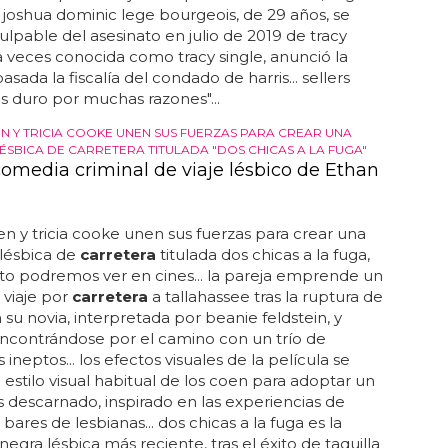
... joshua dominic lege bourgeois, de 29 años, se
ulpable del asesinato en julio de 2019 de tracy
 a veces conocida como tracy single, anunció la
sada la fiscalía del condado de harris... sellers
es duro por muchas razones"...
N Y TRICIA COOKE UNEN SUS FUERZAS PARA CREAR UNA
ÉSBICA DE CARRETERA TITULADA "DOS CHICAS A LA FUGA"
omedia criminal de viaje lésbico de Ethan
n y tricia cooke unen sus fuerzas para crear una
lésbica de
carretera
titulada dos chicas a la fuga,
o podremos ver en cines... la pareja emprende un
 viaje por
carretera
a tallahassee tras la ruptura de
 su novia, interpretada por beanie feldstein, y
ncontrándose por el camino con un trío de
 ineptos... los efectos visuales de la película se
l estilo visual habitual de los coen para adoptar un
s descarnado, inspirado en las experiencias de
bares de lesbianas... dos chicas a la fuga es la
egra lésbica más reciente, tras el éxito de taquilla