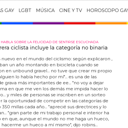
AS GAY
LGBT
MÚSICA
CINE Y TV
HOROSCOPO GA
S HABLA SOBRE LA FELICIDAD DE SENTIRSE ESCUCHADA
era ciclista incluye la categoría no binaria
 nuevo en el mundo del ciclismo: según explicaron ,
vaban un año montando en bicicleta cuando se
ron en unbound gravel... no tuve que crear mi propio
alguien lo había hecho por mí"... es una de las
de grava más importantes de ee... "no voy a dejar
orma en que me ven los demás me impida hacer lo
o... y miles de personas se inscriben en un sorteo
r la oportunidad de competir en las categorías de
 350 millas cada año... "aprecié sus directrices y lo
n... "gran parte de mi trabajo personal e interior ha
do en que, aunque el mundo no me haga un hueco,
hacerme un hueco a mí mismo", dijo robins...