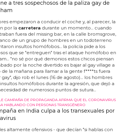
ene a tres sospechosos de la paliza gay de
gham
es empezaron a conducir el coche y, al parecer, la
on por la
carretera
durante un momento... cuando
raban fuera del missing bar, en la calle bromsgrove,
lanco de un grupo de hombres en un todoterreno
itaron insultos homófobos... la policía pide a los
sos que se "entreguen" tras el ataque homófobo en
m... "no sé por qué demonios estos chicos piensan
bado por la noche divertido es bajar al gay village a
o de la mañana para llamar a la gente f****ts fuera
gay", dijo rob el lunes (16 de agosto)... los hombres
n insultos homófobos durante la agresión, que dejó a
ecesidad de numerosos puntos de sutura...
LE CAMPAÑA DE PROPAGANDA AFIRMA QUE EL CORONAVIRUS
GA HABLANDO CON PERSONAS TRANSGÉNERO
paña en India culpa a los transexuales por
avirus
les altamente ofensivos - que decían "si hablas con