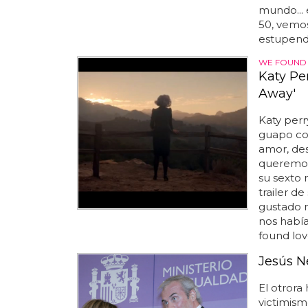
mundo... 
50, vemo
estupendo
WE FOUND 
Katy Per
Away'
Katy perr
guapo co
amor, de
queremos 
su sexto 
trailer d
gustado 
nos habí
found love
Jesús Ne
El otrora
victimism