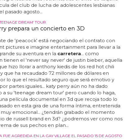
ícula del club de lucha de adolescentes lesbianas
l pasado agosto...
'TEENAGE DREAM' TOUR
rry prepara un concierto en 3D
te de 'peacock' está negociando el contrato con
 pictures e imagine entertainment para llevar a la
grande su aventura en la
carretera
... como
n tienen el 'never say never' de justin bieber, aquella
ue hizo llorar a anthony kiedis de los red hot chili
y que ha recaudado 72 millones de dólares en
 por lo que el resultado seguro que será emotivo y
 por partes iguales... katy perry aún no ha dado
 a su 'teenage dream tour' pero cuando lo haga,
una película documental en 3d que recoja todo lo
sado en esta gira de una forma íntima, entretenida
o, muy emocional... ¿tendrán grabado el momento
cio de russell brand en 3d? ¿podremos ver como nos
rema de sus pechos en plan...
A FUE AGREDIDA EN LA GAY VILLAGE EL PASADO 15 DE AGOSTO