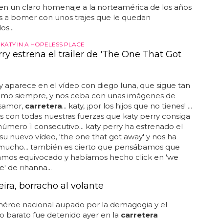
en un claro homenaje a la norteamérica de los años
s a bomer con unos trajes que le quedan
s...
KATY IN A HOPELESS PLACE
ry estrena el trailer de 'The One That Got
y aparece en el vídeo con diego luna, que sigue tan
mo siempre, y nos ceba con unas imágenes de
samor,
carretera
... katy, ¡por los hijos que no tienes! ...
con todas nuestras fuerzas que katy perry consiga
número 1 consecutivo... katy perry ha estrenado el
e su nuevo vídeo, 'the one that got away' y nos ha
mucho... también es cierto que pensábamos que
amos equivocado y habíamos hecho click en 'we
' de rihanna...
ira, borracho al volante
 héroe nacional aupado por la demagogia y el
o barato fue detenido ayer en la
carretera