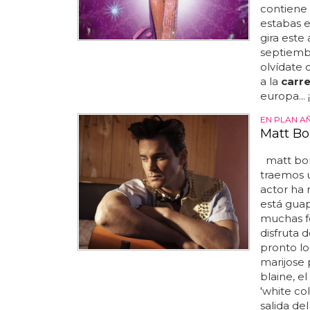
contiene 
estabas e
gira este 
septiembre
olvídate 
a la
carr
europa... 
EN PLAN A
Matt Bo
matt bome
traemos u
actor ha r
está guap
muchas fo
disfruta 
pronto lo
marijose 
blaine, el
'white co
salida de