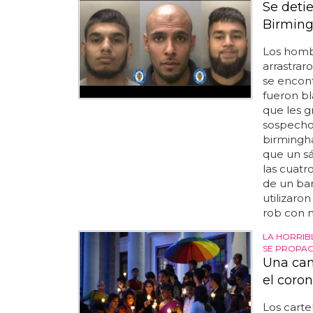
Se deti
Birmin
Los hombr
arrastrar
se encont
fueron b
que les gr
sospecho
birmingha
que un sá
las cuatr
de un bar 
utilizaro
rob con n
LA HORRIB
SE PROPA
Una cam
el coron
Los carte