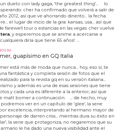
un dueto con lady gaga, 'the greatest thing'... lo
sperando: cher ha confirmado que volverá a salir de
año 2012, así que ve ahorrando dinerito... la fecha:
... el lugar de inicio de la gira: kansas, usa... así que
de farewell tour o estancias en las vegas: cher vuelve
etera
, y esperemos que se anime a acercarse a
¡cualquiera diría que tiene 65 años! ...
ÑOS 50
mer, guapísimo en GQ Italia
r está más de moda que nunca... hoy, eso sí, te
na fantástica y completa sesión de fotos que el
ealizado para la revista gq en su versión italiana...
ísimo y además es una de esas sesiones que tiene
tos y cada una es diferente a la anterior, así que
de matt bomer a continuación: ... de hecho, muy
 podremos ver en un capítulo de 'glee', la serie
por excelencia, interpretando al hermano mayor de
 personaje de darren criss... mientras dura su éxito en
llar', la serie que protagoniza, no negaremos que su
l armario le ha dado una nueva visibilidad ante el