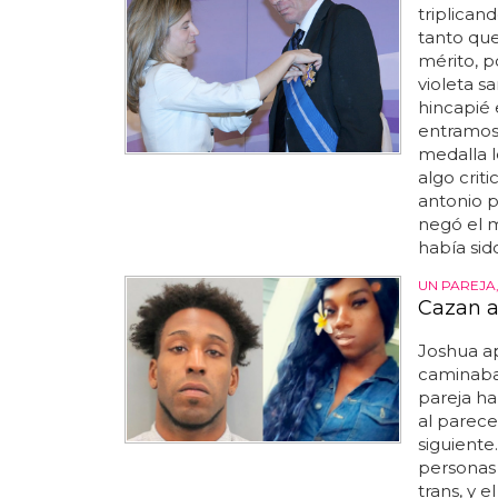
triplican
tanto que
mérito, p
violeta s
hincapié 
entramos n
medalla l
algo crit
antonio p
negó el 
había sido
UN PAREJA,
Cazan a
Joshua ap
caminab
pareja ha
al parece
siguiente
personas
trans, y 