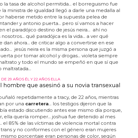
do la tasa de alcohol permitida... el borreguismo fue
 la ministra de igualdad llegó a darle una medalla al
or haberse metido entre la supuesta pelea de
antander y antonio puerta... pero sí vamos a hacer
en el paradójico destino de jesús neira... ahí no
osotros... qué paradójica es la vida... a ver qué
e dan ahora... de criticar algo a convertirse en ese
icado... jesús neira es la misma persona que juzgó a
uerta por tomar alcohol y drogas... violeta siempre
maltrato y todo el mundo se empeñó en que sí que
 maltratada...
 DE 29 AÑOS ÉL Y 22 AÑOS ELLA
l hombre que asesinó a su novia transexual
uñaló repetidamente a tracy, de 22 años, mientras
an por una
carretera
... los testigos dijeron que la
bía estado discutiendo antes ese mismo día porque,
r, ella quería romper... joshua fue detenido al mes
... el 85% de las víctimas de violencia mortal contra
 trans y no conformes con el género eran mujeres
el mismo porcentaje eran personas de color, según