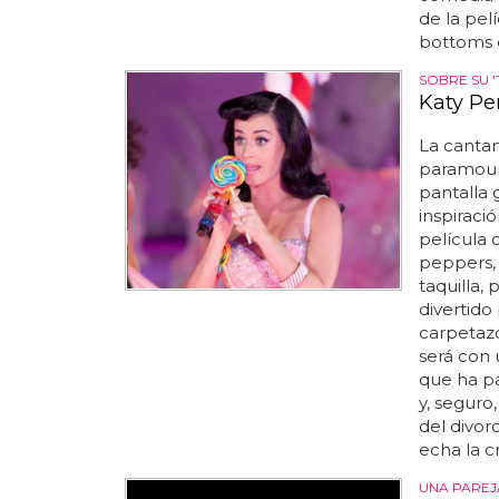
de la pel
bottoms e
SOBRE SU 
Katy Pe
La cantan
paramount
pantalla 
inspiració
película q
peppers, 
taquilla,
divertido
carpetazo
será con 
que ha pa
y, segur
del divor
echa la c
UNA PAREJ