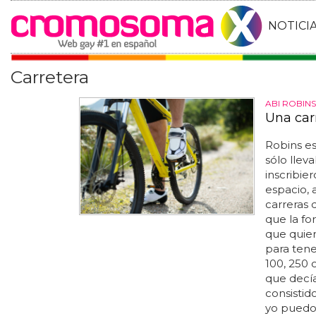
NOTICI
Carretera
ABI ROBIN
Una carr
Robins es
sólo lle
inscribie
espacio, 
carreras 
que la f
que quier
para tene
100, 250 o
que decía
consisti
yo puedo 