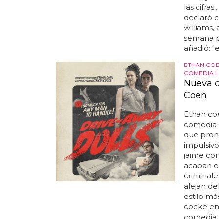
las cifras
declaró c
williams,
semana pa
añadió: "
ETHAN COE
COMEDIA L
Nueva c
Coen
Ethan coe
comedia 
que pront
impulsivo
jaime con
acaban e
criminales
alejan de
estilo má
cooke en 
comedia n