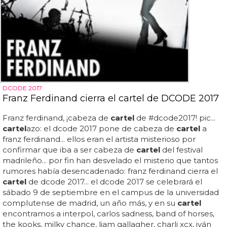
DCODE 2017
Franz Ferdinand cierra el cartel de DCODE 2017
Franz ferdinand, ¡cabeza de
cartel
de #dcode2017! pic...
cartel
azo: el dcode 2017 pone de cabeza de
cartel
a
franz ferdinand... ellos eran el artista misterioso por
confirmar que iba a ser cabeza de
cartel
del festival
madrileño... por fin han desvelado el misterio que tantos
rumores había desencadenado: franz ferdinand cierra el
cartel
de dcode 2017... el dcode 2017 se celebrará el
sábado 9 de septiembre en el campus de la universidad
complutense de madrid, un año más, y en su
cartel
encontramos a interpol, carlos sadness, band of horses,
the kooks, milky chance, liam gallagher, charli xcx, iván