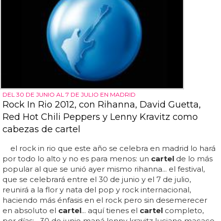
DEL 30 DE JUNIO AL 7 DE JULIO EN MADRID
Rock In Rio 2012, con Rihanna, David Guetta,
Red Hot Chili Peppers y Lenny Kravitz como
cabezas de cartel
el rock in rio que este año se celebra en madrid lo hará
por todo lo alto y no es para menos: un
cartel
de lo más
popular al que se unió ayer mismo rihanna... el festival,
que se celebrará entre el 30 de junio y el 7 de julio,
reunirá a la flor y nata del pop y rock internacional,
haciendo más énfasis en el rock pero sin desemerecer
en absoluto el
cartel
... aquí tienes el
cartel
completo,
por días: 30 de junio maná lenny kravitz luciano macaco