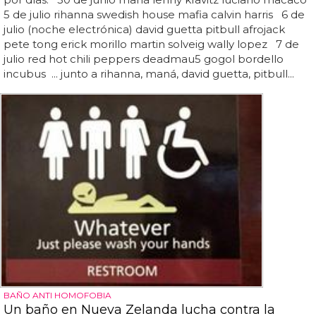
5 de julio rihanna swedish house mafia calvin harris 6 de
julio (noche electrónica) david guetta pitbull afrojack
pete tong erick morillo martin solveig wally lopez 7 de
julio red hot chili peppers deadmau5 gogol bordello
incubus ... junto a rihanna, maná, david guetta, pitbull...
BAÑO ANTI HOMOFOBIA
Un baño en Nueva Zelanda lucha contra la