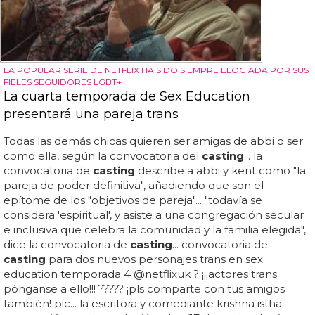
LA POPULAR SERIE DE NETFLIX HA SIDO SIEMPRE ELOGIADA POR SUS
FIELES SEGUIDORES LGBT+
La cuarta temporada de Sex Education
presentará una pareja trans
Todas las demás chicas quieren ser amigas de abbi o ser
como ella, según la convocatoria del
casting
... la
convocatoria de
casting
describe a abbi y kent como "la
pareja de poder definitiva", añadiendo que son el
epítome de los "objetivos de pareja"... "todavía se
considera 'espiritual', y asiste a una congregación secular
e inclusiva que celebra la comunidad y la familia elegida",
dice la convocatoria de
casting
... convocatoria de
casting
para dos nuevos personajes trans en sex
education temporada 4 @netflixuk ? ¡¡¡actores trans
pónganse a ello!!! ????? ¡pls comparte con tus amigos
también! pic... la escritora y comediante krishna istha