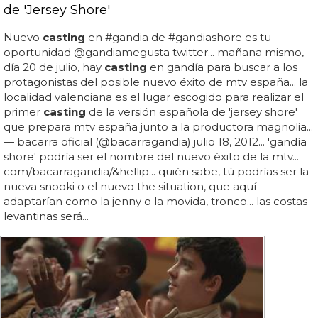
de 'Jersey Shore'
Nuevo
casting
en #gandia de #gandiashore es tu
oportunidad @gandiamegusta twitter... mañana mismo,
día 20 de julio, hay
casting
en gandía para buscar a los
protagonistas del posible nuevo éxito de mtv españa... la
localidad valenciana es el lugar escogido para realizar el
primer
casting
de la versión española de 'jersey shore'
que prepara mtv españa junto a la productora magnolia...
— bacarra oficial (@bacarragandia) julio 18, 2012... 'gandía
shore' podría ser el nombre del nuevo éxito de la mtv...
com/bacarragandia/&hellip... quién sabe, tú podrías ser la
nueva snooki o el nuevo the situation, que aquí
adaptarían como la jenny o la movida, tronco... las costas
levantinas será...