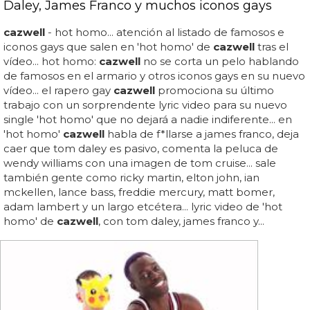
Daley, James Franco y muchos iconos gays
cazwell
- hot homo... atención al listado de famosos e
iconos gays que salen en 'hot homo' de
cazwell
tras el
vídeo... hot homo:
cazwell
no se corta un pelo hablando
de famosos en el armario y otros iconos gays en su nuevo
vídeo... el rapero gay
cazwell
promociona su último
trabajo con un sorprendente lyric video para su nuevo
single 'hot homo' que no dejará a nadie indiferente... en
'hot homo'
cazwell
habla de f*llarse a james franco, deja
caer que tom daley es pasivo, comenta la peluca de
wendy williams con una imagen de tom cruise... sale
también gente como ricky martin, elton john, ian
mckellen, lance bass, freddie mercury, matt bomer,
adam lambert y un largo etcétera... lyric video de 'hot
homo' de
cazwell
, con tom daley, james franco y...