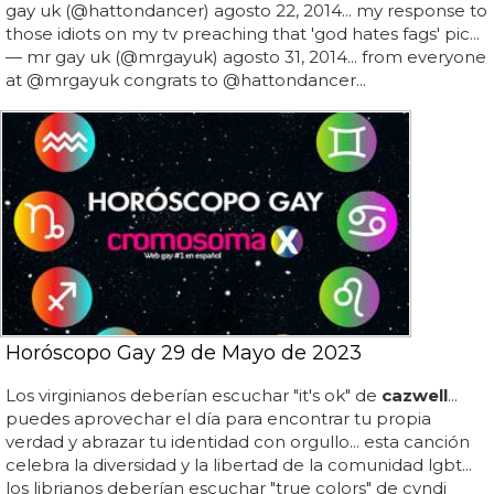
gay uk (@hattondancer) agosto 22, 2014... my response to
those idiots on my tv preaching that 'god hates fags' pic...
— mr gay uk (@mrgayuk) agosto 31, 2014... from everyone
at @mrgayuk congrats to @hattondancer...
Horóscopo Gay 29 de Mayo de 2023
Los virginianos deberían escuchar "it's ok" de
cazwell
...
puedes aprovechar el día para encontrar tu propia
verdad y abrazar tu identidad con orgullo... esta canción
celebra la diversidad y la libertad de la comunidad lgbt...
los librianos deberían escuchar "true colors" de cyndi