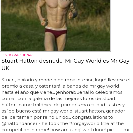
¡ENHORABUENA!
Stuart Hatton desnudo: Mr Gay World es Mr Gay
UK
Stuart, bailarín y modelo de ropa interior, logró llevarse el
premio a casa, y ostentará la banda de mr gay world
hasta el año que viene... ¡enhorabuena! lo celebramos
con él, con la galería de las mejores fotos de stuart
hatton: carne británica de primerísima calidad... así es y
así de bueno está mr gay world: stuart hatton, ganador
del certamen por reino unido... congratulations to
@hattondancer - he took the #mrgayworld title at the
competition in rome! how amazing! well done! pic... — mr