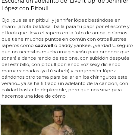
Escucha un adelanto de 'Live It Up' de Jennifer
López con Pitbull
Ojo, ¡que salen pitbull y jennifer lópez besándose en
miami! ¡azota baldosa! ¡baila para tu papi! por el escote y
el look que lleva el rapero en la foto de arriba, diríamos
que tiene muchos puntos en común con otros ilustres
raperos como
cazwell
o daddy yankee, ¿verdad?... seguro
que no necesitas mucha imaginación para predecir que
sonará a dance rancio de red one, con subidón después
del estribillo, con pitbull poniendo voz sexy diciendo
mamarrachadas (ya tú sabeh) y con jennifer lópez
dándonos otro tema para bailar en los chiringuitos este
verano... ya se ha filtrado un adelanto de la canción, con
calidad bastante deplorable, pero que nos sirve para
hacernos una idea de cómo...