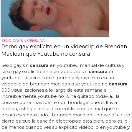
SEXO GAY SIN CENSURA
Porno gay explícito en un videoclip de Brendan
Maclean que Youtube no censura
Sexo gay sin
censura
en youtube... manual de cultura y
sexo gay explícito en este videoclip sin
censura
en
youtube... alucina con el porno gay explícito en un
videoclip de brendan maclean que youtube no
censura
...
000 visualizaciones a lo largo de esta semana e
increíblemente youtube no lo ha quitado todavía... la
cosa se pone más fuerte con bondage, cuero, lluvia
dorada, fisting o incluso coprofilia con un final que te
dejará escandalizado... brendan maclean - house of air... lo
cierto es que la canción electropop está bien, pero es lo
de menos cuando ves su explícito videoclip en youtube y