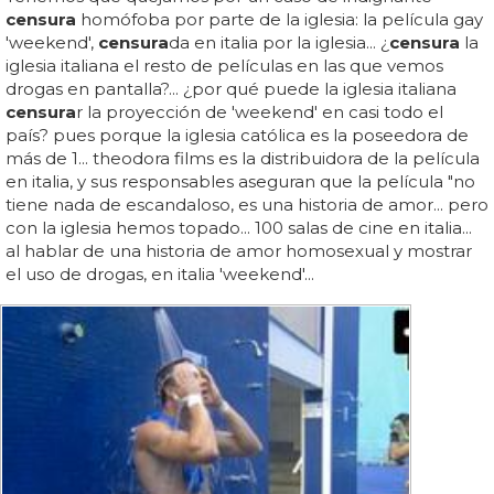
censura
homófoba por parte de la iglesia: la película gay
'weekend',
censura
da en italia por la iglesia... ¿
censura
la
iglesia italiana el resto de películas en las que vemos
drogas en pantalla?... ¿por qué puede la iglesia italiana
censura
r la proyección de 'weekend' en casi todo el
país? pues porque la iglesia católica es la poseedora de
más de 1... theodora films es la distribuidora de la película
en italia, y sus responsables aseguran que la película "no
tiene nada de escandaloso, es una historia de amor... pero
con la iglesia hemos topado... 100 salas de cine en italia...
al hablar de una historia de amor homosexual y mostrar
el uso de drogas, en italia 'weekend'...