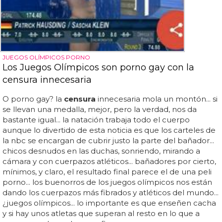
JUEGOS OLÍMPICOS PORNO
Los Juegos Olímpicos son porno gay con la
censura innecesaria
O porno gay? la
censura
innecesaria mola un montón... si
se llevan una medalla, mejor, pero la verdad, nos da
bastante igual... la natación trabaja todo el cuerpo
aunque lo divertido de esta noticia es que los carteles de
la nbc se encargan de cubrir justo la parte del bañador...
chicos desnudos en las duchas, sonriendo, mirando a
cámara y con cuerpazos atléticos... bañadores por cierto,
mínimos, y claro, el resultado final parece el de una peli
porno... los buenorros de los juegos olímpicos nos están
dando los cuerpazos más fibrados y atléticos del mundo...
¿juegos olímpicos... lo importante es que enseñen cacha
y si hay unos atletas que superan al resto en lo que a