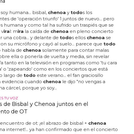
ra
 soy humana... bisbal,
chenoa
y
todo
s los
tes de 'operación triunfo' 1 juntos de nuevo... pero
s humana y como tal ha sufrido un traspiés que se
 v
ira
l: m
ira
la caída de
chenoa
en pleno concierto
ir una cobra... y delante de
todo
s ellos
chenoa
se
on su micrófono y cayó al suelo... parece que
todo
 habla de
chenoa
solamente para contar malas
sobre ella o ponerla de vuelta y media, sin revelar
fa tanto en la televisión en programas como 'tu cara
 o 'zapeando' como en los conciertos que está
o largo de
todo
este verano... el fan graciosillo
 evidencia cuando
chenoa
le dijo "no vengas a
na cárcel, porque yo soy...
ES TU VOZ
s de Bisbal y Chenoa juntos en el
nto de OT
eencuentro de ot: ¡el abrazo de bisbal +
chenoa
na internet!... ya han confirmado que en el concierto