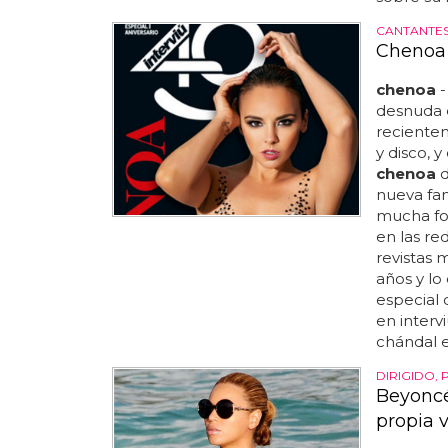
CANTANTE
Chenoa 
chenoa
-
desnuda e
recient
y disco, 
chenoa
d
nueva fa
mucha fo
en las re
revistas 
años y lo
especial 
en interv
chándal e
DIRIGIDO,
Beyoncé
propia 