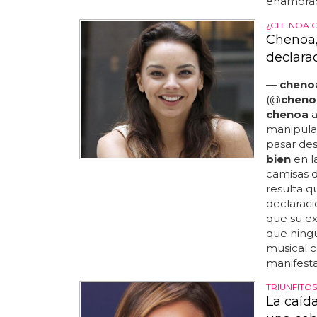
enamorado
¿CHENOA C
Chenoa,
declara
—
cheno
(@
cheno
chenoa
a
manipulad
pasar des
bien
en l
camisas d
resulta 
declaraci
que su ex
que ningu
musical c
manifestar
TRIUNFITO
La caíd