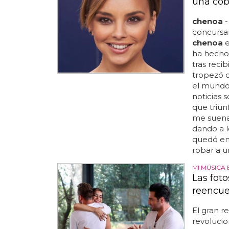
una cob
chenoa
-
concursan
chenoa
e
ha hecho
tras recib
tropezó c
el mundo
noticias 
que triun
me suena'
dando a l
quedó en
robar a u
MI MÚSICA 
Las foto
reencue
El gran r
revolucio