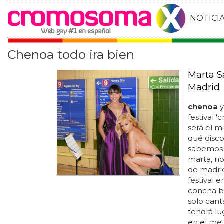
NOTICI
Chenoa todo ira bien
Marta S
Madrid
chenoa
y
festival 
será el m
qué disc
sabemos
marta, no
de madrid
festival 
concha bu
solo cant
tendrá lu
en el met