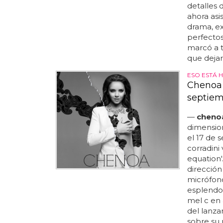
detalles 
ahora asi
drama, ex
perfecto
marcó a t
que dejar
ESO ESTÁ 
Chenoa e
septie
—
cheno
dimensio
el 17 de 
corradini 
equation'.
dirección
micrófono
esplendor
mel c en 
del lanza
sobre su n