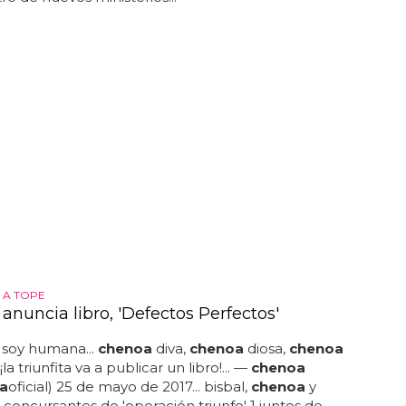
 A TOPE
anuncia libro, 'Defectos Perfectos'
 soy humana...
chenoa
diva,
chenoa
diosa,
chenoa
 ¡la triunfita va a publicar un libro!... —
chenoa
a
oficial) 25 de mayo de 2017... bisbal,
chenoa
y
s concursantes de 'operación triunfo' 1 juntos de