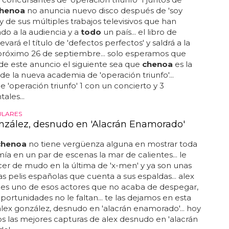
henoa
no anuncia nuevo disco después de 'soy
 de sus múltiples trabajos televisivos que han
do a la audiencia y a
todo
un país... el libro de
levará el título de 'defectos perfectos' y saldrá a la
próximo 26 de septiembre... solo esperamos que
e este anuncio el siguiente sea que
chenoa
es la
 de la nueva academia de 'operación triunfo'...
e 'operación triunfo' 1 con un concierto y 3
les...
ULARES
nzález, desnudo en 'Alacrán Enamorado'
chenoa
no tiene vergüenza alguna en mostrar toda
ía en un par de escenas la mar de calientes... le
er de mudo en la última de 'x-men' y ya son unas
as pelis españolas que cuenta a sus espaldas... alex
 es uno de esos actores que no acaba de despegar,
ortunidades no le faltan... te las dejamos en esta
. alex gonzález, desnudo en 'alacrán enamorado'... hoy
s las mejores capturas de alex desnudo en 'alacrán