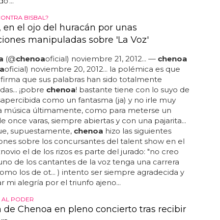
'...
ONTRA BISBAL?
 en el ojo del huracán por unas
ciones manipuladas sobre 'La Voz'
a
(@
chenoa
oficial) noviembre 21, 2012... —
chenoa
a
oficial) noviembre 20, 2012... la polémica es que
firma que sus palabras han sido totalmente
as... ¡pobre
chenoa
! bastante tiene con lo suyo de
apercibida como un fantasma (ja) y no irle muy
a música últimamente, como para meterse un
e once varas, siempre abiertas y con una pajarita...
que, supuestamente,
chenoa
hizo las siguientes
ones sobre los concursantes del talent show en el
novio el de los rizos es parte del jurado: "no creo
no de los cantantes de la voz tenga una carrera
omo los de ot... ) intento ser siempre agradecida y
 mi alegría por el triunfo ajeno...
S AL PODER
a de Chenoa en pleno concierto tras recibir