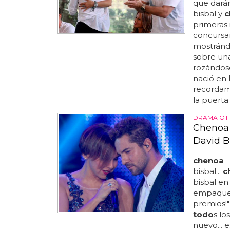
que darán
bisbal y
c
primeras 
concursan
mostrándo
sobre una
rozándose
nació en 
recordam
la puerta 
DRAMA OT
Chenoa 
David Bi
chenoa
-
bisbal...
c
bisbal en 
empaqueta
premios!"
todo
s lo
nuevo... e