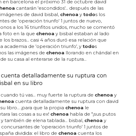
 en barcelona el próximo 31 de octubre david
henoa
cantarán 'escondidos'... después de las
imágenes de david bisbal,
chenoa
y
todo
s los
tes de 'operación triunfo' 1 juntos de nuevo,
nos a los 16 triunfitos unidos, mucho se comentó
 foto en la que
chenoa
y bisbal estaban al lado
 los brazos... casi 4 años duró esa relación que
la academia de 'operación triunfo', y
todo
s
os las imágenes de
chenoa
llorando en chándal en
de su casa al enterarse de la ruptura...
cuenta detalladamente su ruptura con
sbal en su libro
 cuando tú vas... muy fuerte la ruptura de
chenoa
y
henoa
cuenta detalladamente su ruptura con david
su libro... ¡para que la propia
chenoa
le
ra las cosas a su ex!
chenoa
habla de "¡sus putos
 y también de elena tablada... bisbal,
chenoa
y
s concursantes de 'operación triunfo' 1 juntos de
spaña dividida: el libro de
chenoa
cuenta los