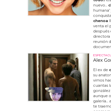
nuevo...
c
humana' y
conquista
chenoa
l
venta el 
después d
directora
reunión d
documenta
ESPECTAC
Alex Go
El ex de
su anatom
vimos hac
cuantas l
gonzález
aunque op
galería..
te traemo