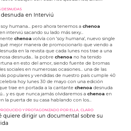
S DESNUDAS
desnuda en Interviú
 soy humana... pero ahora tenemos a
chenoa
n interviú sacando su lado más sexy...
emente
chenoa
volvía con 'soy humana', nuevo single
y qué mejor manera de promocionarlo que viendo a
esnuda en la revista que cada lunes nos trae a una
mosa desnuda... la pobre
chenoa
no ha tenido
rtuna en esto del amor, siendo fuente de bromas
des sociales en numerosas ocasiones... una de las
más populares y vendidas de nuestro país cumple 40
 celebra hoy lunes 30 de mayo con una edición
que trae en portada a la cantante
chenoa
desnuda
iú... y es que nunca jamás olvidaremos a
chenoa
en
n la puerta de su casa hablando con los...
 PRODUCIDO Y PROTAGONIZADO POR ELLA, CLARO
 quiere dirigir un documental sobre su
vida