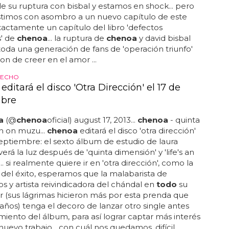
de su ruptura con bisbal y estamos en shock... pero
stimos con asombro a un nuevo capítulo de este
actamente un capítulo del libro 'defectos
s' de
chenoa
... la ruptura de
chenoa
y david bisbal
oda una generación de fans de 'operación triunfo'
on de creer en el amor ...
HECHO
ditará el disco 'Otra Dirección' el 17 de
mbre
a
(@
chenoa
oficial) august 17, 2013...
chenoa
- quinta
n on muzu...
chenoa
editará el disco 'otra dirección'
septiembre: el sexto álbum de estudio de laura
verá la luz después de 'quinta dimensión' y 'life's an
.. si realmente quiere ir en 'otra dirección', como la
 del éxito, esperamos que la malabarista de
s y artista reivindicadora del chándal en
todo
su
 (sus lágrimas hicieron más por esta prenda que
años) tenga el decoro de lanzar otro single antes
miento del álbum, para así lograr captar más interés
uevo trabajo... con cuál nos quedamos, difícil...