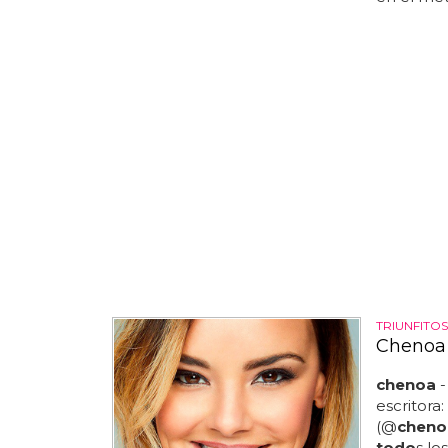
TRIUNFITOS
Chenoa 
chenoa
-
escritora:
(@
cheno
todo
s lo