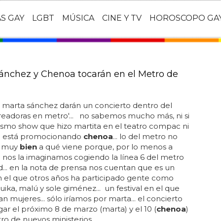
AS GAY
LGBT
MÚSICA
CINE Y TV
HOROSCOPO GA
ánchez y Chenoa tocarán en el Metro de
 marta sánchez darán un concierto dentro del
'creadoras en metro'... no sabemos mucho más, ni si
ismo show que hizo martita en el teatro compac ni
o está promocionando
chenoa
... lo del metro no
 muy
bien
a qué viene porque, por lo menos a
 nos la imaginamos cogiendo la línea 6 del metro
... en la nota de prensa nos cuentan que es un
en el que otros años ha participado gente como
ika, malú y sole giménez... un festival en el que
an mujeres... sólo iríamos por marta... el concierto
gar el próximo 8 de marzo (marta) y el 10 (
chenoa
)
ro de nuevos ministerios...