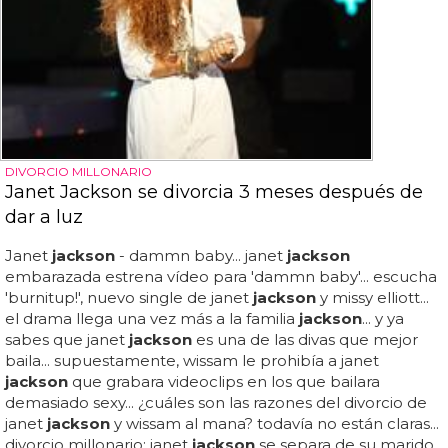
DIVORCIO MILLONARIO
Janet Jackson se divorcia 3 meses después de
dar a luz
Janet
jackson
- dammn baby... janet
jackson
embarazada estrena vídeo para 'dammn baby'... escucha
'burnitup!', nuevo single de janet
jackson
y missy elliott...
el drama llega una vez más a la familia
jackson
... y ya
sabes que janet
jackson
es una de las divas que mejor
baila... supuestamente, wissam le prohibía a janet
jackson
que grabara videoclips en los que bailara
demasiado sexy... ¿cuáles son las razones del divorcio de
janet
jackson
y wissam al mana? todavía no están claras...
divorcio millonario: janet
jackson
se separa de su marido