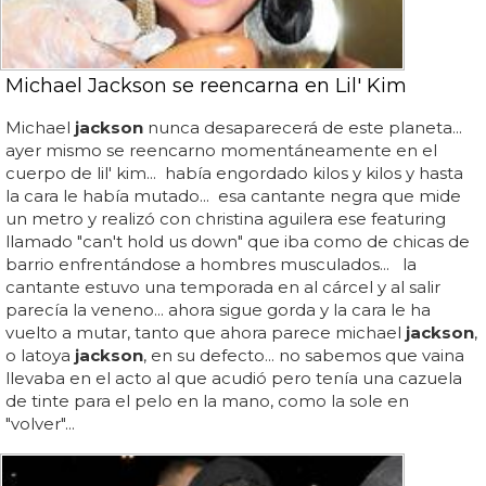
Michael Jackson se reencarna en Lil' Kim
Michael
jackson
nunca desaparecerá de este planeta...
ayer mismo se reencarno momentáneamente en el
cuerpo de lil' kim... había engordado kilos y kilos y hasta
la cara le había mutado... esa cantante negra que mide
un metro y realizó con christina aguilera ese featuring
llamado "can't hold us down" que iba como de chicas de
barrio enfrentándose a hombres musculados... la
cantante estuvo una temporada en al cárcel y al salir
parecía la veneno... ahora sigue gorda y la cara le ha
vuelto a mutar, tanto que ahora parece michael
jackson
,
o latoya
jackson
, en su defecto... no sabemos que vaina
llevaba en el acto al que acudió pero tenía una cazuela
de tinte para el pelo en la mano, como la sole en
"volver"...