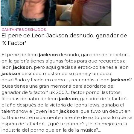
CANTANTES DESNUDOS
El pene de Leon Jackson desnudo, ganador de
'X Factor'
El pene de leon
jackson
desnudo, ganador de 'x factor'...
en la galería tienes algunas fotos para que recuerdes a
leon
jackson
, pero aquí gracias a erotic-co tienes a leon
jackson
desnudo mostrando su pene y un poco
desaliñado y tirado en cama... ¿recuerdas a leon
jackson
?
pues tienes una gran memoria para acordarte del
ganador de 'x factor' uk 2007... factor porno: las fotos
filtradas del rabo de leon
jackson
, ganador de 'x factor'...
el año después de la victoria de leona lewis, ganaba el
talent show el joven leon
jackson
, que tuvo un debut en
solitario extremadamente carente de éxito para lo que se
espera de 'x factor'... ¿qué te parece? ¿le iría mejor en la
industria del porno que en la de la música?...