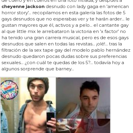
de cuero y en cueros en una foto filtrada, y después a
cheyenne jackson
desnudo con lady gaga en 'american
horror story'... recopilamos en esta galería las fotos de 5
gays desnudos que no esperabas ver y te harán arder... le
gustan mayores que él, activos y a pelo... el cantante gay
al que little mix le arrebataron la victoria en 'x factor' no
ha tenido una gran carrera musical, pero es de esos gays
desnudos que salen en todas las revistas... ¡olé!... tras la
filtración de la sex tape gay del modelo pablo hernández
desnudo quedaron pocas dudas sobre sus preferencias
sexuales... ¿con cuál te quedas de los 5?... todavía hoy a
algunos sorprende que barney...