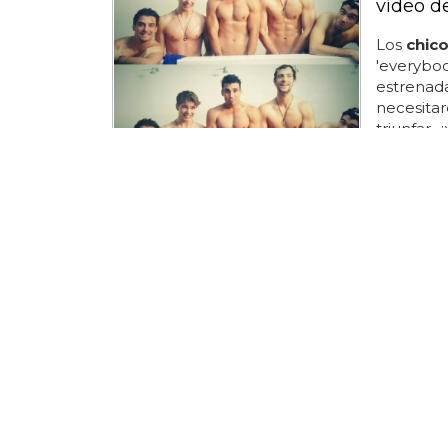
vídeo d
Los
chic
'everybod
estrenada
necesita
triunfar,
cola patr
empresa n
de estos
'everybod
christian
nos digan
entre tan
una buena
CADA 5 SE
5 Secon
Seconds
fenómeno
nada nue