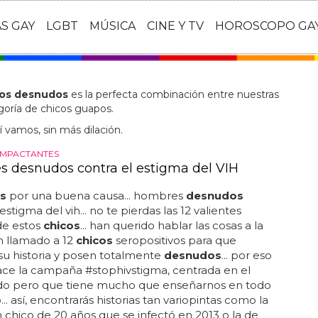
AS GAY
LGBT
MÚSICA
CINE Y TV
HOROSCOPO GA
cos desnudos
es la perfecta combinación entre nuestras
oría de chicos guapos.
í vamos, sin más dilación.
 IMPACTANTES
 desnudos contra el estigma del VIH
s
por una buena causa... hombres
desnudos
estigma del vih... no te pierdas las 12 valientes
 de estos
chicos
... han querido hablar las cosas a la
n llamado a 12
chicos
seropositivos para que
u historia y posen totalmente
desnudos
... por eso
ce la campaña #stophivstigma, centrada en el
ido pero que tiene mucho que enseñarnos en todo
.. así, encontrarás historias tan variopintas como la
n chico de 20 años que se infectó en 2013 o la de