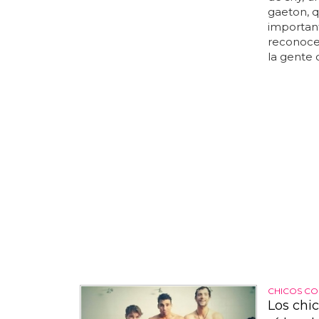
gaeton, q
important
reconoce
la gente 
CHICOS CO
Los chi