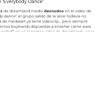
e 'Everybody Dance'
os
de dreamland medio
desnudos
en el vídeo de
y dance': el grupo salido de la serie todavía no
 de mediaset ya tiene videoclip... pero siempre
remos boybands dispuestas a enseñar carne para
 ¿verdad? así es el primer vídeo de dreamland... coca
ocina el primer videoclip de dreamland, y la
o tiene ni para pagar sueldos ni para pagar la ropa
chicos
, que lucen tanto carne como voces y bailes...
y dance' ha sido compuesta por uno de ellos,
 sánchez... en 2014 no necesitamos canciones que
 "ahora levanta la mano", "ahora aplaude", etc...
to intento de buenrollismo, se han olvidado el hacer
 canción: 'everybody dance' es mil veces...
GUNDOS, NUEVO DESNUDO
ds Of Summer desnudos en el escenario
 of summer
desnudos
en el escenario... el
 de los miembros de boybands
desnudos
no es
vo, pero qué bien lo están explotando estos
chicos