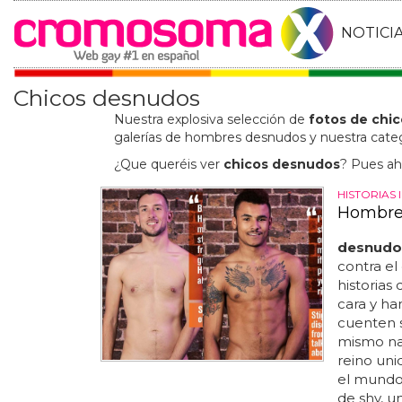
NOTICI
Chicos desnudos
Nuestra explosiva selección de
fotos de chi
galerías de hombres desnudos y nuestra categ
¿Que queréis ver
chicos desnudos
? Pues ah
HISTORIAS
Hombres
desnudo
contra el 
historias
cara y ha
cuenten s
mismo na
reino un
el mundo.
de shy, u