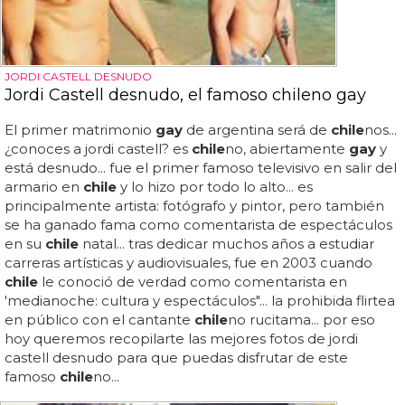
JORDI CASTELL DESNUDO
Jordi Castell desnudo, el famoso chileno gay
El primer matrimonio
gay
de argentina será de
chile
nos...
¿conoces a jordi castell? es
chile
no, abiertamente
gay
y
está desnudo... fue el primer famoso televisivo en salir del
armario en
chile
y lo hizo por todo lo alto... es
principalmente artista: fotógrafo y pintor, pero también
se ha ganado fama como comentarista de espectáculos
en su
chile
natal... tras dedicar muchos años a estudiar
carreras artísticas y audiovisuales, fue en 2003 cuando
chile
le conoció de verdad como comentarista en
'medianoche: cultura y espectáculos"... la prohibida flirtea
en público con el cantante
chile
no rucitama... por eso
hoy queremos recopilarte las mejores fotos de jordi
castell desnudo para que puedas disfrutar de este
famoso
chile
no...