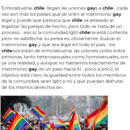
Enhorabuena,
chile
: llegan las uniones
gay
s a
chile
... cada
vez son más los países que se unen al matrimonio
gay
legal y puede que parezca que
chile
va atrasado al
legalizar las parejas de hecho, pero todo se trata de un
proceso... eso sí, la comunidad lgbt
chile
na está contenta
pero no satisfecha: su pelea es, obviamente, buscar el
matrimonio
gay
y que sea legal en todo el país... los
chile
nos están de enhorabuena: las uniones civiles entre
personas, tanto heterosexuales como homosexuales, son
ya una realidad, y aunque no hablamos exactamente de
matrimonio
gay
, es un paso hacia él... poco a poco, el
objetivo está claro: la igualdad entre todos los miembros
de la comunidad, sean lgbt o no y que puedan disfrutar
de los mismos derechos sin...