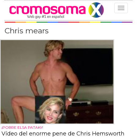
Toggle
navigat
Chris mears
¡POBRE ELSA PATAKY!
Vídeo del enorme pene de Chris Hemsworth