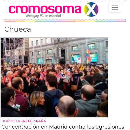
Toggle
navigat
Chueca
HOMOFOBIA EN ESPAÑA
Concentración en Madrid contra las agresiones