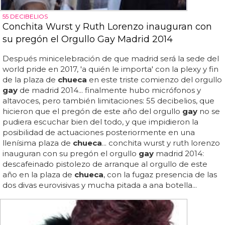
55 DECIBELIOS
Conchita Wurst y Ruth Lorenzo inauguran con
su pregón el Orgullo Gay Madrid 2014
Después minicelebración de que madrid será la sede del
world pride en 2017, 'a quién le importa' con la plexy y fin
de la plaza de
chueca
en este triste comienzo del orgullo
gay
de madrid 2014... finalmente hubo micrófonos y
altavoces, pero también limitaciones: 55 decibelios, que
hicieron que el pregón de este año del orgullo
gay
no se
pudiera escuchar bien del todo, y que impidieron la
posibilidad de actuaciones posteriormente en una
llenísima plaza de
chueca
... conchita wurst y ruth lorenzo
inauguran con su pregón el orgullo
gay
madrid 2014:
descafeinado pistolezo de arranque al orgullo de este
año en la plaza de
chueca
, con la fugaz presencia de las
dos divas eurovisivas y mucha pitada a ana botella...