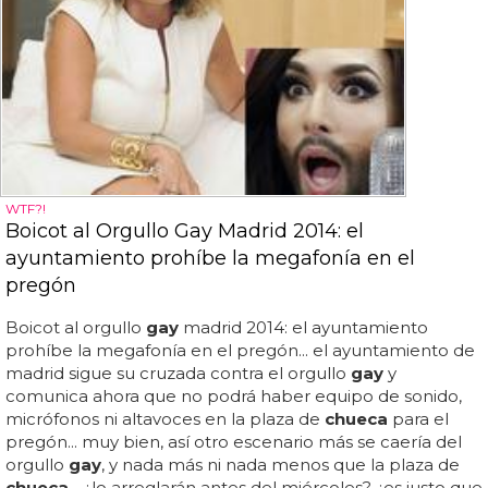
WTF?!
Boicot al Orgullo Gay Madrid 2014: el
ayuntamiento prohíbe la megafonía en el
pregón
Boicot al orgullo
gay
madrid 2014: el ayuntamiento
prohíbe la megafonía en el pregón... el ayuntamiento de
madrid sigue su cruzada contra el orgullo
gay
y
comunica ahora que no podrá haber equipo de sonido,
micrófonos ni altavoces en la plaza de
chueca
para el
pregón... muy bien, así otro escenario más se caería del
orgullo
gay
, y nada más ni nada menos que la plaza de
chueca
... ¿lo arreglarán antes del miércoles? ¿es justo que