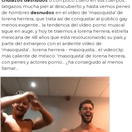
chulazos desnudos
o con poco cuero en sus cuerpos...
latigazos, mucha piel al descubierto y hasta vemos penes
de hombres
desnudos
en el vídeo de 'masoquista' de
lorena herrera, que trata así de conquistar al público gay
menos exigente... la tendencia del vídeo porno musical
sigue en auge, y hoy te traemos a lorena herrera, estrella
mexicana de 48 años que está revolucionando su país y
parte del extranjero con el ardiente vídeo de
'masoquista'... lorena herrera - masoquista... el videoclip
más caliente de méxico: 'masoquista' de lorena herrera,
con penes y actores porno... ¿ha conseguido al menos
llamar...