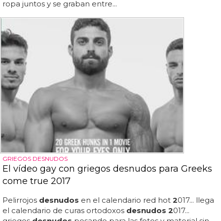
ropa juntos y se graban entre...
GRIEGOS DESNUDOS
El vídeo gay con griegos desnudos para Greeks
come true 2017
Pelirrojos
desnudos
en el calendario red hot
2
017... llega
el calendario de curas ortodoxos
desnudos 2
017...
griegos
desnudos
posando para las fotos y material sin