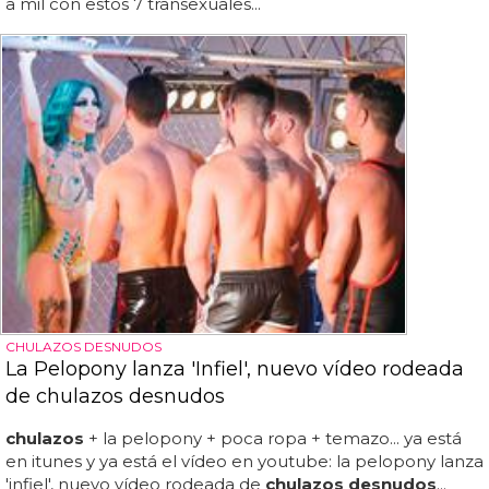
a mil con estos 7 transexuales...
CHULAZOS DESNUDOS
La Pelopony lanza 'Infiel', nuevo vídeo rodeada
de chulazos desnudos
chulazos
+ la pelopony + poca ropa + temazo... ya está
en itunes y ya está el vídeo en youtube: la pelopony lanza
'infiel', nuevo vídeo rodeada de
chulazos desnudos
...