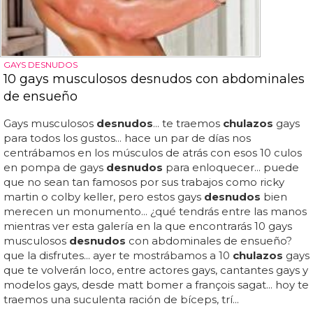
GAYS DESNUDOS
10 gays musculosos desnudos con abdominales
de ensueño
Gays musculosos
desnudos
... te traemos
chulazos
gays
para todos los gustos... hace un par de días nos
centrábamos en los músculos de atrás con esos 10 culos
en pompa de gays
desnudos
para enloquecer... puede
que no sean tan famosos por sus trabajos como ricky
martin o colby keller, pero estos gays
desnudos
bien
merecen un monumento... ¿qué tendrás entre las manos
mientras ver esta galería en la que encontrarás 10 gays
musculosos
desnudos
con abdominales de ensueño?
que la disfrutes... ayer te mostrábamos a 10
chulazos
gays
que te volverán loco, entre actores gays, cantantes gays y
modelos gays, desde matt bomer a françois sagat... hoy te
traemos una suculenta ración de bíceps, trí...