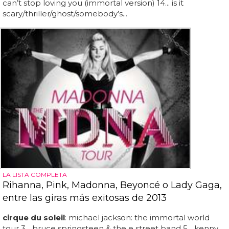
can’t stop loving you (immortal version) 14... is it
scary/thriller/ghost/somebody’s...
LA LISTA COMPLETA
Rihanna, Pink, Madonna, Beyoncé o Lady Gaga,
entre las giras más exitosas de 2013
cirque du soleil
: michael jackson: the immortal world
tour 3... bruce springsteen & the e street band 5... kenny