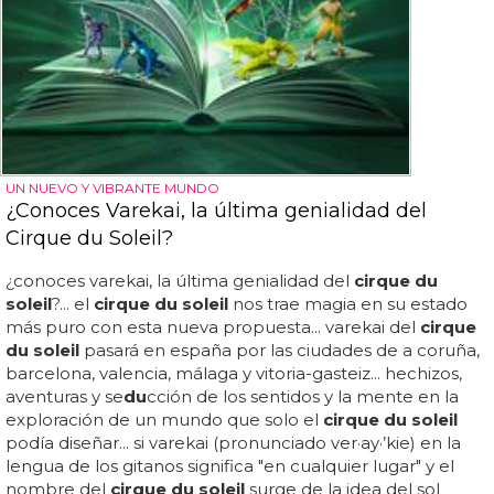
UN NUEVO Y VIBRANTE MUNDO
¿Conoces Varekai, la última genialidad del
Cirque du Soleil?
¿conoces varekai, la última genialidad del
cirque du
soleil
?... el
cirque du soleil
nos trae magia en su estado
más puro con esta nueva propuesta... varekai del
cirque
du soleil
pasará en españa por las ciudades de a coruña,
barcelona, valencia, málaga y vitoria-gasteiz... hechizos,
aventuras y se
du
cción de los sentidos y la mente en la
exploración de un mundo que solo el
cirque du soleil
podía diseñar... si varekai (pronunciado ver·ay·’kie) en la
lengua de los gitanos significa "en cualquier lugar" y el
nombre del
cirque du soleil
surge de la idea del sol