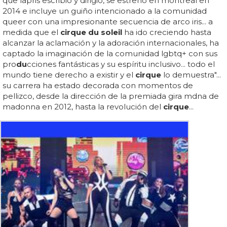
que lapris escribió y dirigió, se estrenó en montreal en
2014 e incluye un guiño intencionado a la comunidad
queer con una impresionante secuencia de arco iris... a
medida que el
cirque du soleil
ha ido creciendo hasta
alcanzar la aclamación y la adoración internacionales, ha
captado la imaginación de la comunidad lgbtq+ con sus
pro
du
cciones fantásticas y su espíritu inclusivo... todo el
mundo tiene derecho a existir y el
cirque
lo demuestra"...
su carrera ha estado decorada con momentos de
pellizco, desde la dirección de la premiada gira mdna de
madonna en 2012, hasta la revolución del
cirque
...