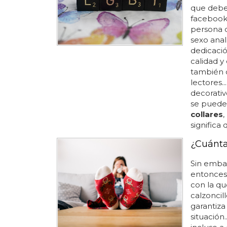
que debe
facebook,
persona 
sexo anal
dedicaci
calidad y
también d
lectores.
decorativ
se puede
collares
,
significa
¿Cuánta
Sin embar
entonces 
con la qu
calzoncill
garantiza
situación