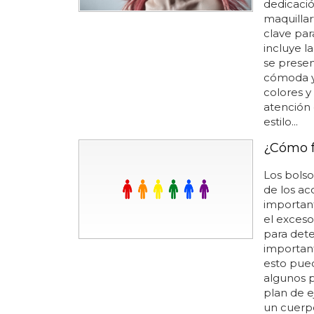
dedicación
maquillar
clave par
incluye l
se presen
cómoda y 
colores y
atención 
estilo...
¿Cómo f
Los bolso
de los ac
importan
el exces
para dete
important
esto pued
algunos p
plan de e
un cuerpo