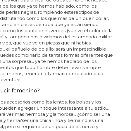
a de los que ya te hemos hablado, como los
e perlas negras, rompiendo estereotipos de
disfrutando como los que más de un buen collar,
 también piezas de ropa que ya están siendo
 como los pantalones verdes (vuelve el color de la
a) y tampoco nos olvidamos del estampado militar
a vida, que vuelve en piezas que ni habías
... el pañuelo de bolsillo: será un imprescindible
uedes combinarlo de tantas formas diferentes que
ás una sorpresa... ya te hemos hablado de los
ntos que todo hombre debe llevar siempre
 al menos, tener en el armario preparado para
aventura...
ucir femenino?
os accesorios como los lentes, los bolsos y los
ueden agregar un toque interesante a tu estilo...
ará ver más hermosa y glamorosa... ¿cómo ser una
a y tierna?ser una chica linda y tierna no es una
ícil, pero sí requiere de un poco de esfuerzo y