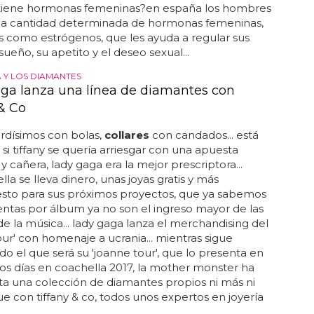
iene hormonas femeninas?en españa los hombres
na cantidad determinada de hormonas femeninas,
 como estrógenos, que les ayuda a regular sus
sueño, su apetito y el deseo sexual...
 Y LOS DIAMANTES
ga lanza una línea de diamantes con
 & Co
ordísimos con bolas,
collares
con candados... está
 si tiffany se quería arriesgar con una apuesta
y cañera, lady gaga era la mejor prescriptora...
lla se lleva dinero, unas joyas gratis y más
sto para sus próximos proyectos, que ya sabemos
entas por álbum ya no son el ingreso mayor de las
 de la música... lady gaga lanza el merchandising del
our' con homenaje a ucrania... mientras sigue
o el que será su 'joanne tour', que lo presenta en
s días en coachella 2017, la mother monster ha
sta una colección de diamantes propios ni más ni
 con tiffany & co, todos unos expertos en joyería