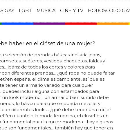
AS GAY
LGBT
MÚSICA
CINE Y TV
HOROSCOPO GA
be haber en el clóset de una mujer?
 selección de prendas básicas incluiría jeans,
camisetas, suéteres, vestidos, chaquetas, faldas y
s... jeans: de todos los cortes y colores para
con diferentes prendas... ¿qué ropa no puede faltar
set?en españa, el clima es cambiante, así que es
e tener un armario variado para cualquier
... puedes incluir alguna con estampados para
 un look moderno... un armario bien surtido debe
 menos, lo básico para que se pueda mezclar y
con diferentes looks... ¿qué debe tener una mujer
set?en cuanto a la moda femenina, el closet es un
 fundamental para la mujer moderna... hay algunas
que son fundamentales... también hay que tener en