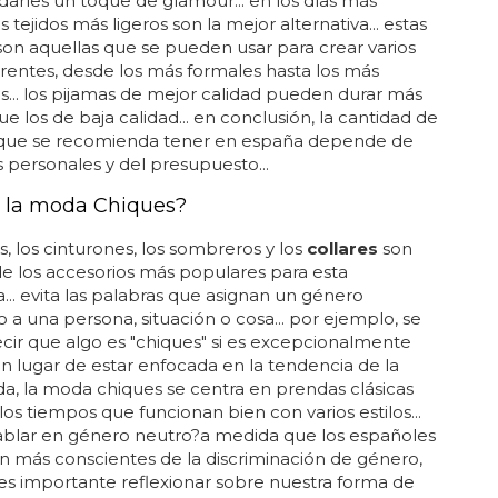
 darles un toque de glamour... en los días más
os tejidos más ligeros son la mejor alternativa... estas
on aquellas que se pueden usar para crear varios
erentes, desde los más formales hasta los más
s... los pijamas de mejor calidad pueden durar más
e los de baja calidad... en conclusión, la cantidad de
que se recomienda tener en españa depende de
s personales y del presupuesto...
 la moda Chiques?
s, los cinturones, los sombreros y los
collares
son
e los accesorios más populares para esta
... evita las palabras que asignan un género
o a una persona, situación o cosa... por ejemplo, se
ir que algo es "chiques" si es excepcionalmente
 en lugar de estar enfocada en la tendencia de la
, la moda chiques se centra en prendas clásicas
los tiempos que funcionan bien con varios estilos...
blar en género neutro?a medida que los españoles
n más conscientes de la discriminación de género,
s importante reflexionar sobre nuestra forma de