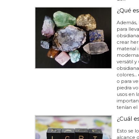
¿Qué es
Además, l
para lle
obsidiana
crear her
material 
moderna..
versátil y
obsidian
colores..
o para ve
piedra vo
usos en l
important
tenían el
¿Cuál e
Esto se lo
alcance de