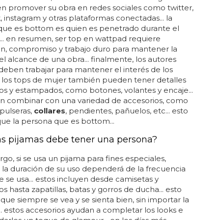
n promover su obra en redes sociales como twitter,
 instagram y otras plataformas conectadas... la
que es bottom es quien es penetrado durante el
... en resumen, ser top en wattpad requiere
ón, compromiso y trabajo duro para mantener la
 el alcance de una obra... finalmente, los autores
eben trabajar para mantener el interés de los
.. los tops de mujer también pueden tener detalles
os y estampados, como botones, volantes y encaje...
n combinar con una variedad de accesorios, como
 pulseras,
collares
, pendientes, pañuelos, etc... esto
 que la persona que es bottom...
s pijamas debe tener una persona?
go, si se usa un pijama para fines especiales,
la duración de su uso dependerá de la frecuencia
e se usa... estos incluyen desde camisetas y
os hasta zapatillas, batas y gorros de ducha... esto
 que siempre se vea y se sienta bien, sin importar la
... estos accesorios ayudan a completar los looks e