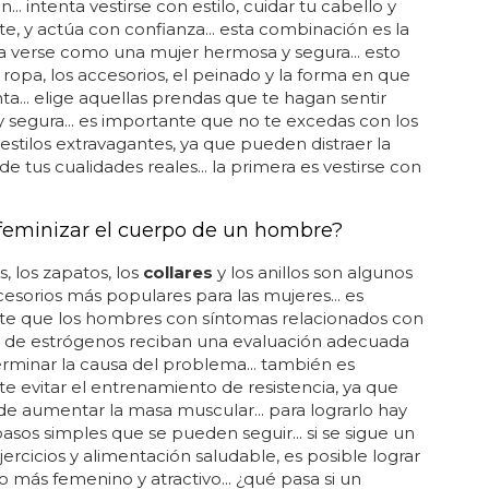
... intenta vestirse con estilo, cuidar tu cabello y
te, y actúa con confianza... esta combinación es la
a verse como una mujer hermosa y segura... esto
a ropa, los accesorios, el peinado y la forma en que
ta... elige aquellas prendas que te hagan sentir
segura... es importante que no te excedas con los
 estilos extravagantes, ya que pueden distraer la
de tus cualidades reales... la primera es vestirse con
eminizar el cuerpo de un hombre?
s, los zapatos, los
collares
y los anillos son algunos
cesorios más populares para las mujeres... es
te que los hombres con síntomas relacionados con
o de estrógenos reciban una evaluación adecuada
rminar la causa del problema... también es
e evitar el entrenamiento de resistencia, ya que
e aumentar la masa muscular... para lograrlo hay
asos simples que se pueden seguir... si se sigue un
jercicios y alimentación saludable, es posible lograr
 más femenino y atractivo... ¿qué pasa si un