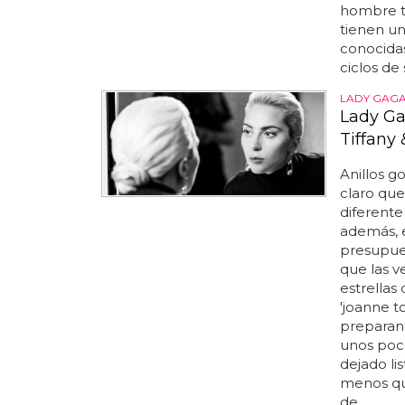
hombre t
tienen u
conocidas
ciclos de 
LADY GAGA
Lady Ga
Tiffany
Anillos g
claro que
diferente 
además, e
presupue
que las v
estrellas
'joanne t
preparand
unos poco
dejado li
menos que
de...