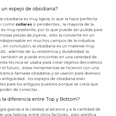
 un espejo de obsidiana?
a obsidiana es muy ligera, lo que la hace perfecta
var como
collares
o pendientes... la mayoría de la
 es muy resistente, por lo que puede ser pulida para
mosas piezas de joyería... esto la convierte en un
indispensable en muchos campos de la industria
. en conclusión, la obsidiana es un material muy
 útil... además de su resistencia y durabilidad, la
a también se puede encontrar en una variedad de
. esta técnica se usaba para crear objetos decorativos
r el futuro... estas herramientas se hicieron con una
lcánica llamada obsidiana, y se usaron para diversos
a antigüedad... los espejos de obsidiana eran
es para los antiguos pueblos porque se creía que
 poder de conectar...
s la diferencia entre Top y Bottom?
gra gracias a la calidad, al alcance y a la cantidad de
 una historia, entre otros factores... esto significa