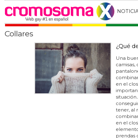
NOTICI
Collares
¿Qué de
Una buena
camisas, 
pantalone
combinar 
en el clo
important
situación
conseguir
tener, al
combinar 
en el clo
elemento
prendas 