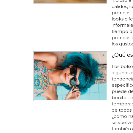
incluso a
cálidos, l
prendas s
looks dif
informale
tiempo qu
prendas 
los gusto
¿Qué es
Los bolso
algunos d
tendencia
específic
puede dec
bonito...
temporada
de todos 
¿cómo ha
se vuelve
también e