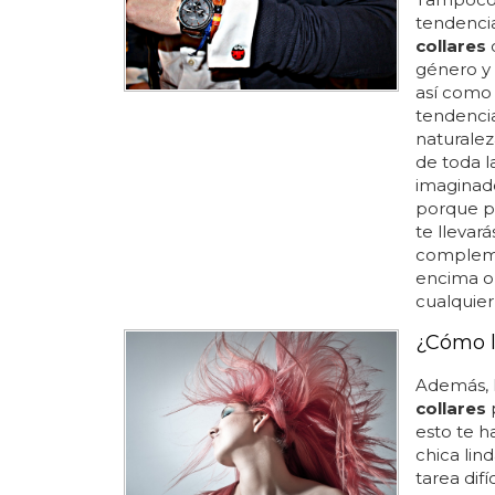
tendenci
collares
d
género y 
así como
tendencia
naturalez
de toda l
imaginado
porque p
te llevar
compleme
encima o,
cualquier 
¿Cómo l
Además, l
collares
p
esto te h
chica lind
tarea dif