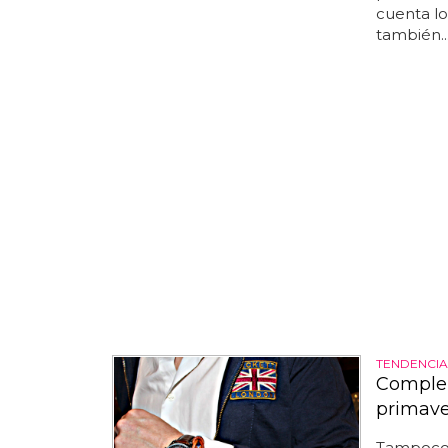
cuenta lo
también..
TENDENCIA
Complem
primave
Tampoco 