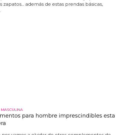
s zapatos... además de estas prendas básicas,
.
 MASCULINA
entos para hombre imprescindibles esta
ra
nos vamos a olvidar de otros complementos de