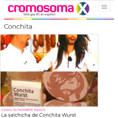
Toggle
navigat
Conchita
COMO SU NOMBRE INDICA
La salchicha de Conchita Wurst