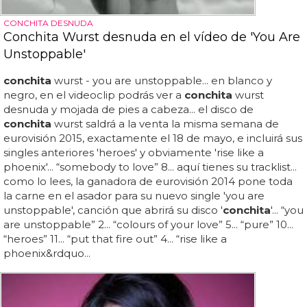
CONCHITA DESNUDA
Conchita Wurst desnuda en el vídeo de 'You Are
Unstoppable'
conchita
wurst - you are unstoppable... en blanco y
negro, en el videoclip podrás ver a
conchita
wurst
desnuda y mojada de pies a cabeza... el disco de
conchita
wurst saldrá a la venta la misma semana de
eurovisión 2015, exactamente el 18 de mayo, e incluirá sus
singles anteriores 'heroes' y obviamente 'rise like a
phoenix'... “somebody to love” 8... aquí tienes su tracklist...
como lo lees, la ganadora de eurovisión 2014 pone toda
la carne en el asador para su nuevo single 'you are
unstoppable', canción que abrirá su disco '
conchita
'... “you
are unstoppable” 2... “colours of your love” 5... “pure” 10...
“heroes” 11... “put that fire out” 4... “rise like a
phoenix&rdquo...