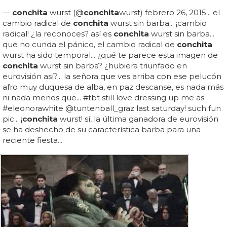
—
conchita
wurst (@
conchita
wurst) febrero 26, 2015... el
cambio radical de
conchita
wurst sin barba... ¡cambio
radical! ¿la reconoces? así es
conchita
wurst sin barba...
que no cunda el pánico, el cambio radical de
conchita
wurst ha sido temporal... ¿qué te parece esta imagen de
conchita
wurst sin barba? ¿hubiera triunfado en
eurovisión así?... la señora que ves arriba con ese pelucón
afro muy duquesa de alba, en paz descanse, es nada más
ni nada menos que... #tbt still love dressing up me as
#eleonorawhite @tuntenball_graz last saturday! such fun
pic... ¡
conchita
wurst! sí, la última ganadora de eurovisión
se ha deshecho de su característica barba para una
reciente fiesta...