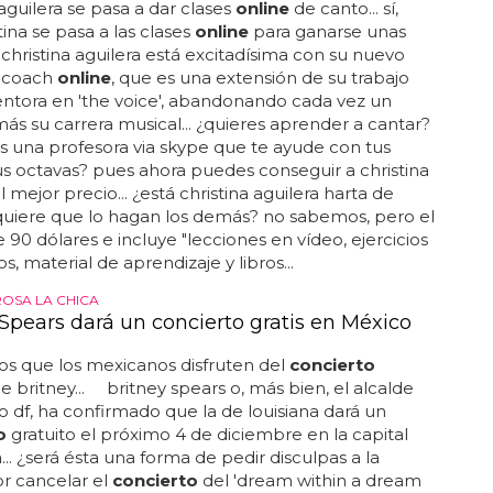
 aguilera se pasa a dar clases
online
de canto... sí,
tina se pasa a las clases
online
para ganarse unas
.. christina aguilera está excitadísima con su nuevo
 coach
online
, que es una extensión de su trabajo
tora en 'the voice', abandonando cada vez un
ás su carrera musical... ¿quieres aprender a cantar?
s una profesora via skype que te ayude con tus
us octavas? pues ahora puedes conseguir a christina
l mejor precio... ¿está christina aguilera harta de
quiere que lo hagan los demás? no sabemos, pero el
e 90 dólares e incluye "lecciones en vídeo, ejercicios
os, material de aprendizaje y libros...
OSA LA CHICA
 Spears dará un concierto gratis en México
s que los mexicanos disfruten del
concierto
de britney... britney spears o, más bien, el alcalde
 df, ha confirmado que la de louisiana dará un
o
gratuito el próximo 4 de diciembre en la capital
.. ¿será ésta una forma de pedir disculpas a la
r cancelar el
concierto
del 'dream within a dream