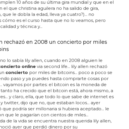
mplen 10 años de su última gira mundial y que en el
 el que christina aguilera no ha salido de gira,
que le dobla la edad, lleva ya cuatro?)... no
 cómo es el curso hasta que no lo veamos, pero
alidad y técnica y...
len rechazó en 2008 un concierto por miles
oins
no lo sabía lily allen, cuando en 2008 alguien le
concierto online
via second life... lily allen rechazó
 un
concierto
por miles de bitcoins... poco a poco se
iendo paso y ya puedes hasta comprarte cosas por
... vayamos por partes: el bitcoin es la moneda de
.. tanto ha crecido que el bitcoin está, ahora mismo, a
s... y claro, ella, que todo lo que sabe de internet es
 twitter, dijo que no, que estaban locos... ayer
 que podría ser millonaria si hubiera aceptado... le
n que le pagarían con cientos de miles...
da de la vida se encuentra nuestra querida lily allen,
oció ayer que perdió dinero por su