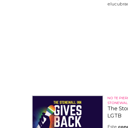
elucubraci
NO TE PIE
STONEWALL
The Sto
LGTB
Este
conc