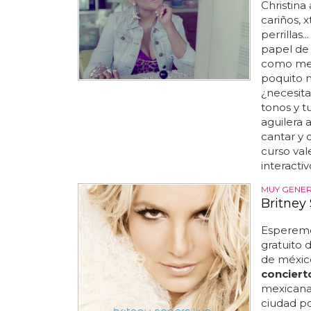
Christina
cariños, x
perrillas.
papel de
como men
poquito m
¿necesita
tonos y t
aguilera a
cantar y 
curso val
interactiv
MUY GENER
Britney
Esperemo
gratuito 
de méxico
conciert
mexicana.
ciudad po