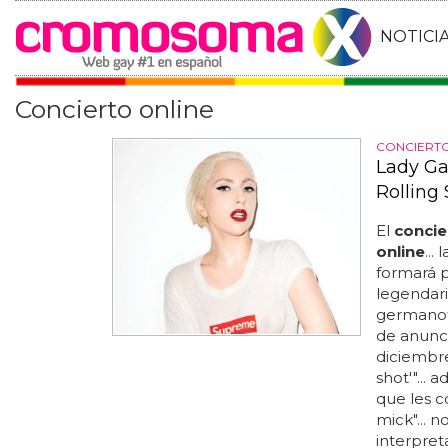
NOTICI
Concierto online
CONCIERTO
Lady Ga
Rolling
El
concie
online
...
formará 
legendario
germanott
de anunci
diciembr
shot'"...
que les c
mick"... 
interpre