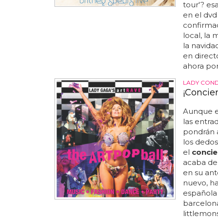
tour'? es
en el dvd
confirmad
local, la
la navida
en directo
ahora por
LADY CON
¡Concie
Aunque 
las entra
pondrán a
los dedos
el
concie
acaba de 
en su ant
nuevo, h
española d
barcelona
littlemon