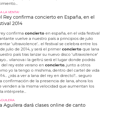
miento...
A LA VENTA!
l Rey confirma concierto en España, en el
tival 2014
 rey confirma
concierto
en españa, en el vida festival
cantante vuelve a nuestro país a principios de julio
ntar 'ultraviolence'... el festival se celebra entre los
 de julio de 2014, y será el primer
concierto
que lana
uestro país tras lanzar su nuevo disco 'ultraviolence'
yo... vilanova i la geltrú será el lugar donde podrás
a del rey este verano en
concierto
, junto a otros
como yo la tengo o mishima, dentro del cartel de vida
014... ¿irás a ver a lana del rey en directo?... seguro
a confirmación de la presencia de lana, ahora los
e venden a la misma velocidad que aumentan los
la intérprete...
AGUILERA
a Aguilera dará clases online de canto