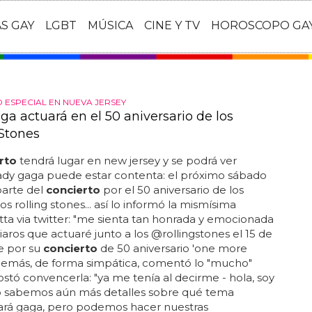
AS GAY
LGBT
MÚSICA
CINE Y TV
HOROSCOPO GA
 ESPECIAL EN NUEVA JERSEY
ga actuará en el 50 aniversario de los
 Stones
rto
tendrá lugar en new jersey y se podrá ver
 lady gaga puede estar contenta: el próximo sábado
parte del
concierto
por el 50 aniversario de los
s rolling stones... así lo informó la mismísima
a via twitter: "me sienta tan honrada y emocionada
aros que actuaré junto a los @rollingstones el 15 de
e por su
concierto
de 50 aniversario 'one more
 además, de forma simpática, comentó lo "mucho"
ostó convencerla: "ya me tenía al decirme - hola, soy
no sabemos aún más detalles sobre qué tema
tará gaga, pero podemos hacer nuestras