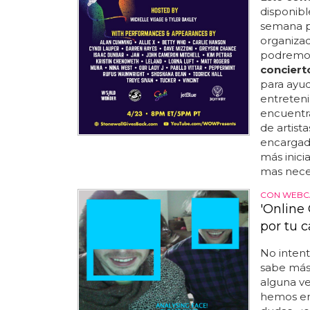
disponibl
semana p
organizad
podremos 
conciert
para ayud
entreteni
encuentra
de artista
encargados
más inici
mas neces
CON WEB
'Online 
por tu c
No intent
sabe más 
alguna ve
hemos en