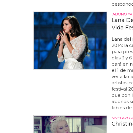
desconoci
¡ABONO YA 
Lana De
Vida Fes
Lana del
2014: la 
para prese
días 3 y 6
dará en n
el 1 de ma
ver a lan
artistas 
festival 2
que con l
abonos s
labios de 
NIVELAZO 
Christin