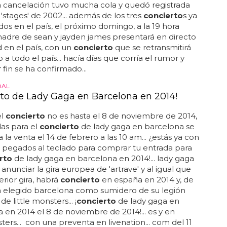
a cancelación tuvo mucha cola y quedó registrada
 'stages' de 2002... además de los tres
concierto
s ya
os en el país, el próximo domingo, a la 19 hora
 madre de sean y jayden james presentará en directo
d en el país, con un
concierto
que se retransmitirá
 a todo el país... hacía días que corría el rumor y
 fin se ha confirmado...
DAL
rto de Lady Gaga en Barcelona en 2014!
el
concierto
no es hasta el 8 de noviembre de 2014,
das para el
concierto
de lady gaga en barcelona se
 la venta el 14 de febrero a las 10 am... ¿estás ya con
 pegados al teclado para comprar tu entrada para
rto
de lady gaga en barcelona en 2014!... lady gaga
anunciar la gira europea de 'artrave' y al igual que
erior gira, habrá
concierto
en españa en 2014 y, de
a elegido barcelona como sumidero de su legión
e little monsters... ¡
concierto
de lady gaga en
 en 2014 el 8 de noviembre de 2014!... es y en
sters... con una preventa en livenation... com del 11