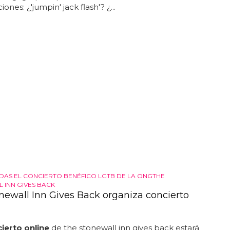
ones: ¿'jumpin' jack flash'? ¿...
RDAS EL CONCIERTO BENÉFICO LGTB DE LA ONGTHE
 INN GIVES BACK
newall Inn Gives Back organiza concierto
ierto online
de the stonewall inn gives back estará