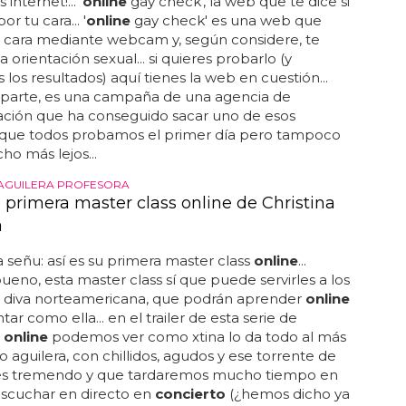
s internet!... '
online
gay check', la web que te dice si
or tu cara... '
online
gay check' es una web que
u cara mediante webcam y, según considere, te
 orientación sexual... si quieres probarlo (y
 los resultados) aquí tienes la web en cuestión...
parte, es una campaña de una agencia de
ción que ha conseguido sacar uno de esos
 que todos probamos el primer día pero tampoco
ho más lejos...
 AGUILERA PROFESORA
a primera master class online de Christina
a
la señu: así es su primera master class
online
...
eno, esta master class sí que puede servirles a los
la diva norteamericana, que podrán aprender
online
ar como ella... en el trailer de esta serie de
s
online
podemos ver como xtina lo da todo al más
lo aguilera, con chillidos, agudos y ese torrente de
es tremendo y que tardaremos mucho tiempo en
escuchar en directo en
concierto
(¿hemos dicho ya