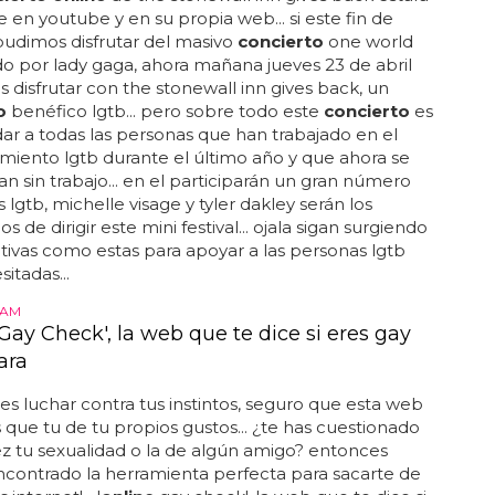
e en youtube y en su propia web... si este fin de
udimos disfrutar del masivo
concierto
one world
o por lady gaga, ahora mañana jueves 23 de abril
disfrutar con the stonewall inn gives back, un
o
benéfico lgtb... pero sobre todo este
concierto
es
ar a todas las personas que han trabajado en el
miento lgtb durante el último año y que ahora se
n sin trabajo... en el participarán un gran número
s lgtb, michelle visage y tyler dakley serán los
 de dirigir este mini festival... ojala sigan surgiendo
ativas como estas para apoyar a las personas lgtb
itadas...
CAM
Gay Check', la web que te dice si eres gay
ara
es luchar contra tus instintos, seguro que esta web
que tu de tu propios gustos... ¿te has cuestionado
z tu sexualidad o la de algún amigo? entonces
contrado la herramienta perfecta para sacarte de