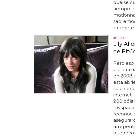
que se cu
tiempo en
madonna, 
sabremos
promete c
#IDIOT
Lily Al
de BitC
Pero eso 
pidió un
en 2008
está abr
su dinero
internet.
900 dólare
myspace y
reconoció
aseguraro
arrepenti
que recon