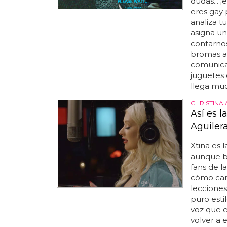
dudas... ¡e
eres gay p
analiza t
asigna una
contarnos
bromas a
comunica
juguetes
llega muc
CHRISTINA
Así es l
Aguiler
Xtina es 
aunque bu
fans de 
cómo cant
leccione
puro esti
voz que 
volver a 