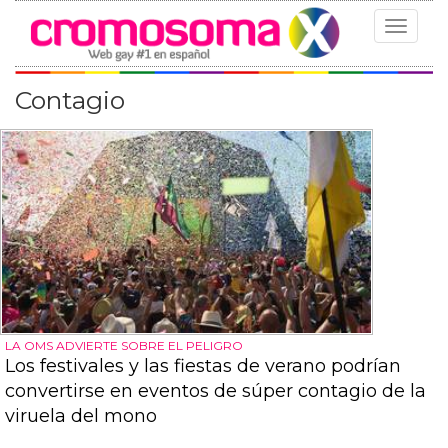
Toggle
navigat
Contagio
LA OMS ADVIERTE SOBRE EL PELIGRO
Los festivales y las fiestas de verano podrían
convertirse en eventos de súper contagio de la
viruela del mono