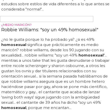
gozan de más salud que el resto
La puntuación general de los hijos de padres gays estaba
6 puntos por encima del resto, lo que significa que los
homófobos ya no tienen argumentos contra la adopción
homosexual
... uno de ellos ha corroborado que los hijos
criados por parejas
homosexual
es crecen más
saludables... los tópicos no siempre son negativos: ¿se
refiere a que los gays y lesbianas llevan un estilo de vida
más saludable, y más con niños? ¿nos cuidamos más que
los heterosexuales? como en todos los casos, habrá de
todo, pero por lo menos vamos destruyendo el mito de
que el niño crece infeliz... cada vez hay más y más
estudios sobre estilos de vida diferentes a lo que antes se
consideraba "normal"...