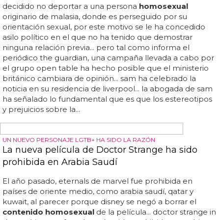
INDIGNANTE
El vídeo de 3 horas paseando como
homosexual, cargado de homofobia
Hours of walking in nyc as a
homosexual
... ojo a lo que le
dicen antes de juzgar las pintas... ¿pero estamos locos o
qué?... no todos vestimos así, ¿pero no debería ir cada
uno vestido como le diera la gana? ¿acaso justifica eso
que la gente se ría en su cara o le grite "puto maricón"?
¿o que un tío le acose diciéndole que le "va a hacer un
hombre de verdad"? deja la demagogia del vídeo a un
lado, porque también insultarían a una persona con
sobrepeso o a un gótico, y juzga tú mismo si así debería
ser el mundo en el que vivimos: com homofobia por un
tubo... experimento sociológico del youtuber dennis cee:
se "viste de
homosexual
" con el look que ves en la foto...