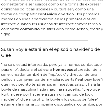
aparece es porno, pero no, es lgbt... ¿cuál es el
problema? que este modo no solo bloquea porno, sino
que también bloquea
contenido
lgbt... ¿estamos ante
una doble censura? una de ellas es visible, pero la otra
no... el refugio de adolescentes emo de finales de la
década de los 2000 ha ido quedando cada vez más
desierto al encontrarse con un filtro que no les gusta
nada: el del porno, especialmente el porno gay... algo
que no tiene mucho sentido cuando el porno siempre ha
sido inherente a tumblr... no lo verás ni de coñ...