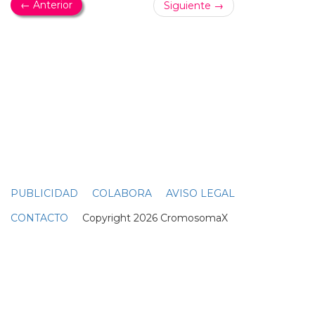
UN NUEVO PERSONAJE LGTB+ HA SIDO LA RAZÓN
La nueva película de Doctor Strange ha sido
prohibida en Arabia Saudí
El año pasado, eternals de marvel fue prohibida en
países de oriente medio, como arabia saudí, qatar y
kuwait, al parecer porque disney se negó a borrar el
contenido homosexual
de la película... doctor strange in
the multiverse of madness ha sido prohibido en arabia
saudí porque incluye un personaje lgbt... otras películas
prohibidas en el golfo, donde la
homosexual
idad sigue
siendo ilegal, son west side story, del año pasado, por un
personaje trans, y la película de disney onward, por la
mención durante unos segundos de una relación
lésbica... el bloguero mohamad al-bokari fue detenido
por un vídeo que publicó en twitter en el que