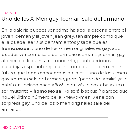
¿MEDIO MARICÓN?
Robbie Williams: "soy un 49% homosexual"
¿no le gusta porque lo ha probado ya? ¿si es 49%
homosexual
significa que prácticamente es medio
maricón? robbie williams, desde los 90 jugando con su
sexualidad... robbie williams: "soy un 49%
homosexual
"...
mientras a unos take that les gusta desnudarse o trabajar
entre nicole scherzinger y sharon osbourne, a otros les
gustan los ovnis y dar titulares relacionados con su
orientación sexual... si la semana pasada hablábamos de
que robbie williams asegura que es un hombre hetero
haciéndose pasar por gay, ahora se pone más científico,
matemático y gay... el cantante que acaba de lanzar