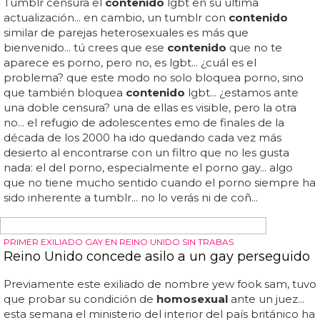
joven iceman y la joven jean grey, tan simple como que
ella puede leer sus pensamientos y sabe que es
homosexual
... uno de los x-men originales es gay: aquí
puedes ver cómo sale del armario iceman... ¡iceman gay!
al principio le cuesta reconocerlo, planteándonos
paradojas espaciotemporales, como que el iceman del
futuro que todos conocemos no lo es... uno de los x-men
gay: iceman sale del armario, ¡pero 'padre de familia' ya lo
había anunciado hace años!... o quizás le costaba asumir
ser mutante y
homosexual
, ¿o será bisexual? parece que
no... el último número de 'all-new x-men' viene con
sorpresa gay: uno de los x-men originales sale del
armario...