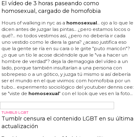
'swing both ways' sigue jugando con la ambigüedad
sexual... el cantante de 39 años ha dicho "soy un 49%
homosexual
, porque me encantan...
GAY MEN
Uno de los X-Men gay: Iceman sale del armario
En la galería puedes ver cómo ha sido la escena entre el