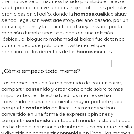
TUMBLR LGBT
Tumblr censura el contenido LGBT en su última
actualización
Tumblr censura el
contenido
lgbt en su última
actualización... en cambio, un tumblr con
contenido
similar de parejas heterosexuales es más que
bienvenido... tú crees que ese
contenido
que no te