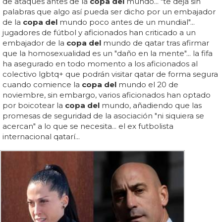
de ataques antes de la
copa del
mundo... "te deja sin
palabras que algo así pueda ser dicho por un embajador
de la
copa del
mundo poco antes de un mundial"...
jugadores de fútbol y aficionados han criticado a un
embajador de la
copa del
mundo de qatar tras afirmar
que la homosexualidad es un "daño en la mente"... la fifa
ha asegurado en todo momento a los aficionados al
colectivo lgbtq+ que podrán visitar qatar de forma segura
cuando comience la
copa del
mundo el 20 de
noviembre, sin embargo, varios aficionados han optado
por boicotear la
copa del
mundo, añadiendo que las
promesas de seguridad de la asociación "ni siquiera se
acercan" a lo que se necesita... el ex futbolista
internacional qatarí...