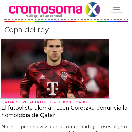
Toggle
navigat
Copa del rey
QATAR NO RESPETA LOS DERECHOS HUMANOS
El futbolista alemán Leon Goretzka denuncia la
homofobia de Qatar
No es la primera vez que la comunidad lgbtq+ es objeto