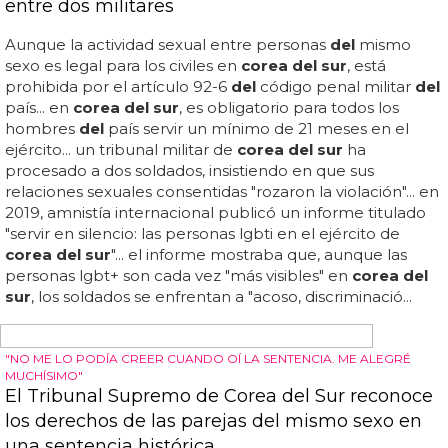
culpa de un concierto cristiano
corea del sur
sigue sin reconocer legalmente el
matrimonio y las uniones civiles entre personas
del
mismo sexo, y a las parejas homosexuales se les impide
adoptar conjuntamente... los organizadores
del
mayor
acontecimiento lgbtq+ de
corea del sur
se han
comprometido a mantener la celebración
del
orgullo a
pesar de que el gobierno ha declarado que el lugar
elegido se utilizará para un concierto de jóvenes
cristianos... además, los grupos religiosos evangélicos de
corea del sur
tienen una enorme influencia en la política
y han difundido con especial fuerza la retórica anti-lgbtq...
"se nos negó injustamente el acceso al espacio público
donde la comunidad lgbtq de
corea del sur
ha
celebrado el orgullo cada verano durante años"...