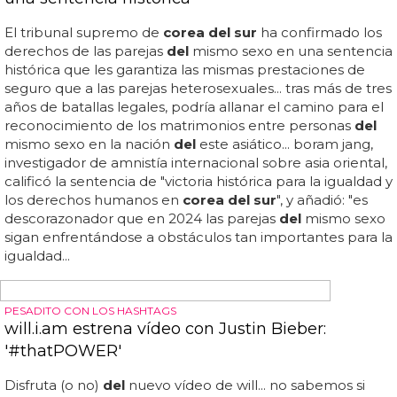
LAS RELACIONES SEXUALES ENTRE PERSONAS DEL MISMO SEXO SON
LEGALES EXCEPTO DENTRO DEL EJÉRCITO
Corea del Sur condena como violación el sexo
entre dos militares
Aunque la actividad sexual entre personas
del
mismo
sexo es legal para los civiles en
corea del sur
, está
prohibida por el artículo 92-6
del
código penal militar
del
país... en
corea del sur
, es obligatorio para todos los
hombres
del
país servir un mínimo de 21 meses en el
ejército... un tribunal militar de
corea del sur
ha
procesado a dos soldados, insistiendo en que sus
relaciones sexuales consentidas "rozaron la violación"... en
2019, amnistía internacional publicó un informe titulado
"servir en silencio: las personas lgbti en el ejército de
corea del sur
"... el informe mostraba que, aunque las