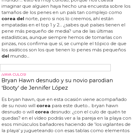
seguro que a las parejas heterosexuales... tras más de tres
años de batallas legales, podría allanar el camino para el
reconocimiento de los matrimonios entre personas
del
mismo sexo en la nación
del
este asiático... boram jang,
investigador de amnistía internacional sobre asia oriental,
calificó la sentencia de "victoria histórica para la igualdad y
los derechos humanos en
corea del sur
", y añadió: "es
descorazonador que en 2024 las parejas
del
mismo sexo
sigan enfrentándose a obstáculos tan importantes para la
igualdad...