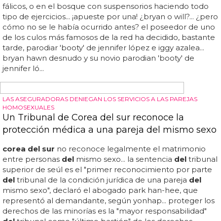
PESADITO CON LOS HASHTAGS
will.i.am estrena vídeo con Justin Bieber:
'#thatPOWER'
Disfruta (o no)
del
nuevo vídeo de will... no sabemos si
está en japón, china o
corea
, pero nuestro sueño sería
verle en
corea del
norte y que si se lo quieren quedar,
que se lo queden... am cumplió lo prometido y estrenó
'#thatpower' el vídeo
del
single que samplea y casi atraca
a mano armada a daft punk... am baila a cámara lenta
disfrazado de algo que no queremos ni describir en
decorados, eso sí, de lo más interesante: estructuras
modernas y clásicas, edificios asiáticos... am con justin
bieber: '#thatpower'... justin bieber queda relegado a un
triste holograma de peor calidad que los lo de los
primeros episodio de 'star wars', así que eso que
ganamos... el viernes, will...