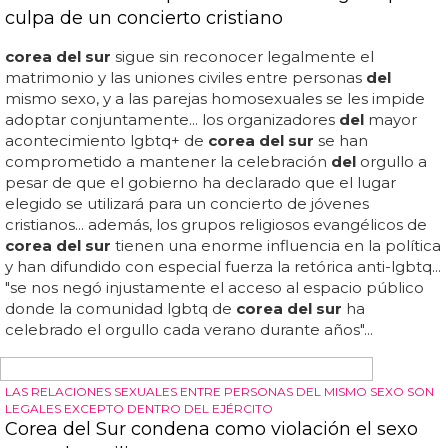
bueno,
del
partido no, dekim jong il , la mandamasa
del
país... 000 militares han celebrado en un acto muy
influenciado por el movimiento cheerleader americano
los 65 años
del
partido que gobierna
corea del
norte... lo
más impactante, junto a los coloridos trampantojos, ha
sido conocer la identidad
del
sucesor en el cargo... ... no
sabemos si tiene gaydar pero aquí lo tenéis... es kim jong
un, estudió en suiza y tiene una cara de marijose que no
puede con ella... está disponible...
PRIMER ACTO DEL AÑO, CANCELADO
Corea del Sur bloquea un acto del Orgullo por