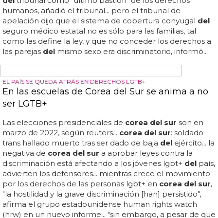
PENES PEQUEÑOS
¿Quiénes tienen el pene más pequeño del
mundo?
corea del sur
: 9,66 cm 2)
corea del
norte: 9,66 cm 3)
camboya: 10,04 cm 4) tailandia: 10,16 cm5) india: 10,24
cm ... ¿quiénes tienen el pene más pequeño
del
mundo?... esto es muy curioso, porque nos cuesta
imaginar que alguien haya hecho una encuesta sobre los
tamaños de los penes en un país tan complejo como
corea del
norte, pero si nos lo creemos, ahí están
empatadas en el top 1 y 2... ¿sabes qué países tienen el