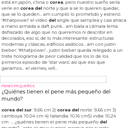
personas lgbt+ son cada vez "más visibles" en
corea del
sur
, los soldados se enfrentan a "acoso, discriminació...
"NO ME LO PODÍA CREER CUANDO OÍ LA SENTENCIA. ME ALEGRÉ
MUCHÍSIMO"
El Tribunal Supremo de Corea del Sur reconoce
los derechos de las parejas del mismo sexo en
una sentencia histórica
El tribunal supremo de
corea del sur
ha confirmado los
derechos de las parejas
del
mismo sexo en una sentencia
histórica que les garantiza las mismas prestaciones de