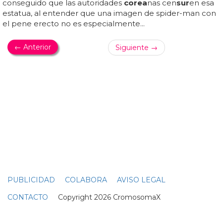
'Booty' de Jennifer López
Es bryan hawn, que en esta ocasión viene acompañado
de su novio will
corea
para este dueto... bryan hawn
desnudo o will
corea
desnudo: ¿con el culo de quién te
quedas? en el vídeo podrás ver a la pareja en la playa con
esos minúsculos bañadores haciendo de 'los vigilantes de
la playa' y jugueteando con esas tablas como elementos
fálicos, o en el bosque con suspensorios haciendo todo
tipo de ejercicios... ¡apueste por una! ¿bryan o will?... ¿pero
cómo no se le había ocurrido antes? el poseedor de uno
de los culos más famosos de la red ha decidido, bastante
tarde, parodiar 'booty' de jennifer lópez e iggy azalea...
bryan hawn desnudo y su novio parodian 'booty' de
jennifer ló...