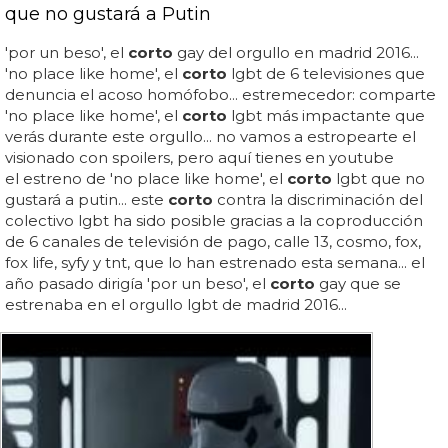
que no gustará a Putin
'por un beso', el
corto
gay del orgullo en madrid 2016...
'no place like home', el
corto
lgbt de 6 televisiones que
denuncia el acoso homófobo... estremecedor: comparte
'no place like home', el
corto
lgbt más impactante que
verás durante este orgullo... no vamos a estropearte el
visionado con spoilers, pero aquí tienes en youtube
el estreno de 'no place like home', el
corto
lgbt que no
gustará a putin... este
corto
contra la discriminación del
colectivo lgbt ha sido posible gracias a la coproducción
de 6 canales de televisión de pago, calle 13, cosmo, fox,
fox life, syfy y tnt, que lo han estrenado esta semana... el
año pasado dirigía 'por un beso', el
corto
gay que se
estrenaba en el orgullo lgbt de madrid 2016...