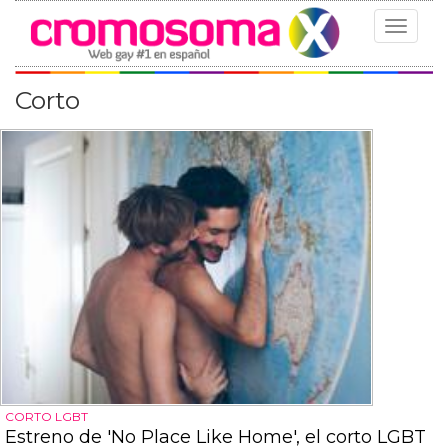
Toggle
navigat
Corto
CORTO LGBT
Estreno de 'No Place Like Home', el corto LGBT