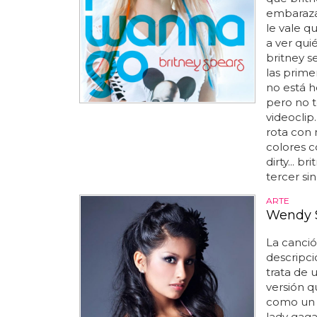
embaraza
le vale q
a ver qui
britney s
las prime
no está h
pero no t
videoclip
rota con
colores c
dirty... b
tercer sin
ARTE
Wendy S
La canció
descripci
trata de 
versión 
como un 
lady gaga