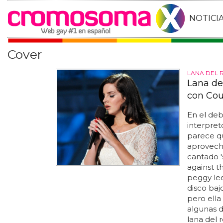
NOTICI
Cover
LANA DEL 
Lana de
con Cou
En el deb
interpret
parece qu
aprovech
cantado 's
against t
peggy lee,
disco baj
pero ella
algunas d
lana del r