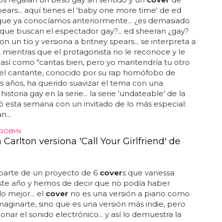
pears... aquí tienes el 'baby one more time' de ed
que ya conocíamos anteriormente... ¿es demasiado
que buscan el espectador gay?... ed sheeran ¿gay?
n un tío y versiona a britney spears... se interpreta a
 mientras que el protagonista no le reconoce y le
 así como "cantas bien, pero yo mantendría tu otro
.. el cantante, conocido por su rap homófobo de
 años, ha querido suavizar el tema con una
storia gay en la serie... la serie 'undateable' de la
 esta semana con un invitado de lo más especial:
n...
 ROBYN
Carlton versiona 'Call Your Girlfriend' de
parte de un proyecto de 6
cover
s que vanessa
ste año y hemos de decir que no podía haber
 mejor... el
cover
no es una versión a piano como
maginarte, sino que es una versión más indie, pero
onar el sonido electrónico... y así lo demuestra la