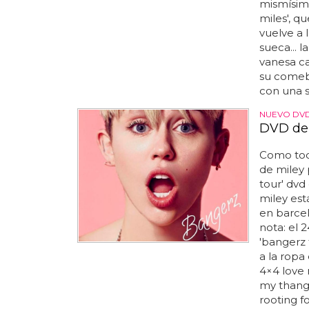
mismísima
miles', q
vuelve a 
sueca... l
vanesa ca
su comeb
con una 
NUEVO DVD
DVD del
Como tod
de miley 
tour' dvd 
miley est
en barcel
nota: el 2
'bangerz 
a la ropa
4×4 love 
my thang 
rooting f