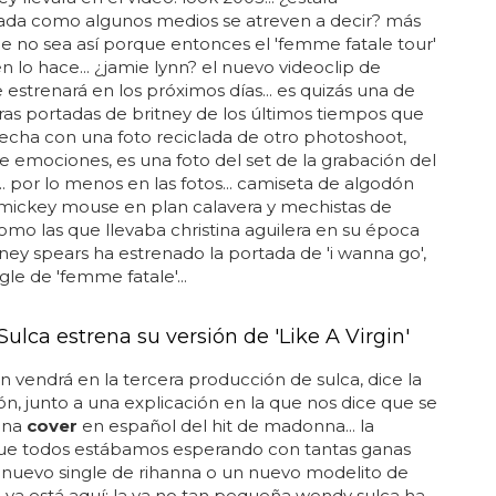
da como algunos medios se atreven a decir? más
ue no sea así porque entonces el 'femme fatale tour'
én lo hace... ¿jamie lynn? el nuevo videoclip de
e estrenará en los próximos días... es quizás una de
ras portadas de britney de los últimos tiempos que
echa con una foto reciclada de otro photoshoot,
e emociones, es una foto del set de la grabación del
... por lo menos en las fotos... camiseta de algodón
 mickey mouse en plan calavera y mechistas de
omo las que llevaba christina aguilera en su época
ritney spears ha estrenado la portada de 'i wanna go',
gle de 'femme fatale'...
ulca estrena su versión de 'Like A Virgin'
n vendrá en la tercera producción de sulca, dice la
ón, junto a una explicación en la que nos dice que se
una
cover
en español del hit de madonna... la
que todos estábamos esperando con tantas ganas
nuevo single de rihanna o un nuevo modelito de
 ya está aquí: la ya no tan pequeña wendy sulca ha