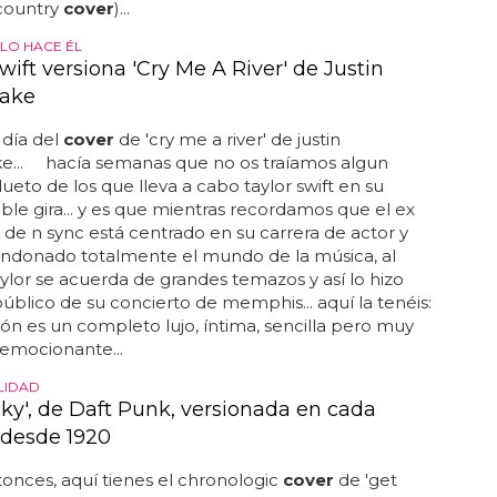
 country
cover
)...
 LO HACE ÉL
wift versiona 'Cry Me A River' de Justin
lake
 día del
cover
de 'cry me a river' de justin
ke... hacía semanas que no os traíamos algun
ueto de los que lleva a cabo taylor swift en su
ble gira... y es que mientras recordamos que el ex
e n sync está centrado en su carrera de actor y
andonado totalmente el mundo de la música, al
lor se acuerda de grandes temazos y así lo hizo
público de su concierto de memphis... aquí la tenéis:
rsión es un completo lujo, íntima, sencilla pero muy
 emocionante...
LIDAD
cky', de Daft Punk, versionada en cada
desde 1920
onces, aquí tienes el chronologic
cover
de 'get