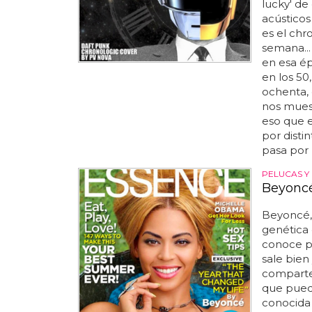
lucky' de
acústicos
es el chr
semana...
en esa ép
en los 50
ochenta, 
nos muest
eso que e
por distin
pasa por 
PELUCAS Y
Beyoncé
Beyoncé, 
genética 
conoce po
sale bien 
comparte 
que pueda
conocida 