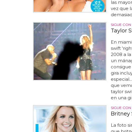
las mayore
vez que l
demasiado
SIGUE CON
Taylor S
En miami 
swift 'rig
2008 a la
un mánage
consigue 
gira incl
especial.
que vemos
taylor sw
en una gir
SIGUE CON
Britney
La foto s
que britne