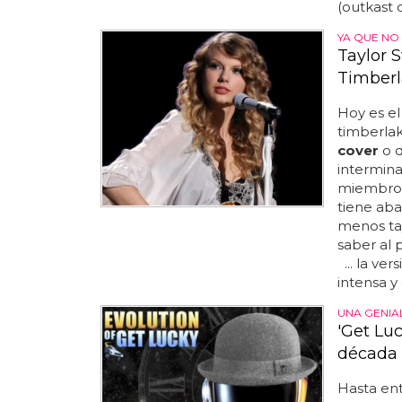
(outkast
YA QUE NO
Taylor S
Timber
Hoy es el
timberla
cover
o d
intermina
miembro d
tiene ab
menos tay
saber al 
... la ve
intensa y
UNA GENIA
'Get Lu
década 
Hasta ent