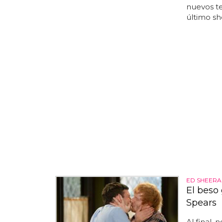
nuevos te
último sho
ED SHEERA
El beso
Spears
Al final,