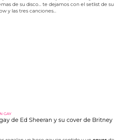
mas de su disco... te dejamos con el setlist de su
w y las tres canciones...
N GAY
 gay de Ed Sheeran y su cover de Britney
 nos regalan un beso gay sin sentido y un
cover
de