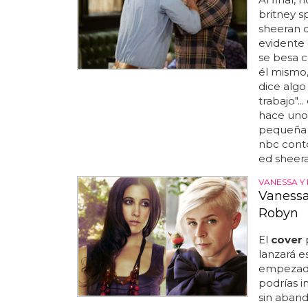
britney s
sheeran 
evidente 
se besa co
él mismo,
dice algo
trabajo".
hace unos
pequeña hi
nbc contó
ed sheera
VANESSA Y
Vanessa 
Robyn
El
cover
lanzará e
empezado
podrías i
sin aband