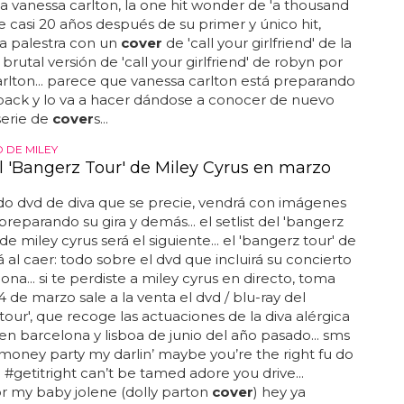
 vanessa carlton, la one hit wonder de 'a thousand
ue casi 20 años después de su primer y único hit,
la palestra con un
cover
de 'call your girlfriend' de la
a brutal versión de 'call your girlfriend' de robyn por
rlton... parece que vanessa carlton está preparando
ack y lo va a hacer dándose a conocer de nuevo
serie de
cover
s...
 DE MILEY
 'Bangerz Tour' de Miley Cyrus en marzo
o dvd de diva que se precie, vendrá con imágenes
preparando su gira y demás... el setlist del 'bangerz
de miley cyrus será el siguiente... el 'bangerz tour' de
á al caer: todo sobre el dvd que incluirá su concierto
ona... si te perdiste a miley cyrus en directo, toma
4 de marzo sale a la venta el dvd / blu-ray del
tour', que recoge las actuaciones de la diva alérgica
 en barcelona y lisboa de junio del año pasado... sms
money party my darlin’ maybe you’re the right fu do
#getitright can’t be tamed adore you drive...
or my baby jolene (dolly parton
cover
) hey ya