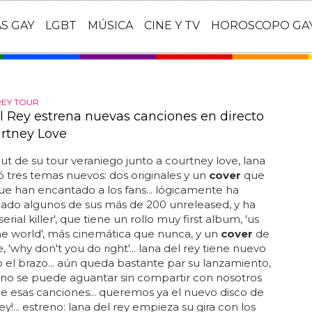
AS GAY
LGBT
MÚSICA
CINE Y TV
HOROSCOPO GA
REY TOUR
l Rey estrena nuevas canciones en directo
rtney Love
ut de su tour veraniego junto a courtney love, lana
ó tres temas nuevos: dos originales y un
cover
que
e han encantado a los fans... lógicamente ha
ado algunos de sus más de 200 unreleased, y ha
erial killer', que tiene un rollo muy first album, 'us
he world', más cinemática que nunca, y un
cover
de
 'why don't you do right'... lana del rey tiene nuevo
o el brazo... aún queda bastante par su lanzamiento,
 no se puede aguantar sin compartir con nosotros
e esas canciones... queremos ya el nuevo disco de
ey!... estreno: lana del rey empieza su gira con los